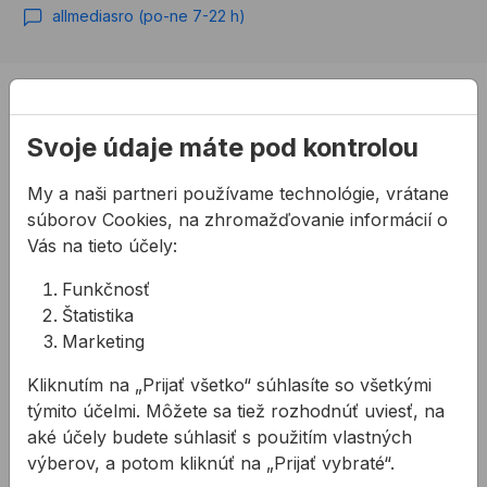
allmediasro (po-ne 7-22 h)
PRODUKTY
Konštrukčné tepelnoizolačné dosky
Svoje údaje máte pod kontrolou
Kotviaca a pripevňovacia technika
My a naši partneri používame technológie, vrátane
Tmely a lepidla
súborov Cookies, na zhromažďovanie informácií o
Pásky a fólie
Vás na tieto účely:
PODPORA
Funkčnosť
Služby
Štatistika
Marketing
Na stiahnutie
Rady a tipy
Kliknutím na „Prijať všetko“ súhlasíte so všetkými
KONTAKTY
týmito účelmi. Môžete sa tiež rozhodnúť uviesť, na
aké účely budete súhlasiť s použitím vlastných
Spoločnosť
výberov, a potom kliknúť na „Prijať vybraté“.
Predajné miesta