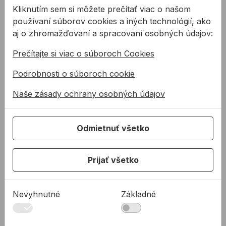
Kliknutím sem si môžete prečítať viac o našom
Technická podpora
používaní súborov cookies a iných technológií, ako
Zákaznícka podpora
aj o zhromažďovaní a spracovaní osobných údajov:
Servis náradia
Prečítajte si viac o súboroch Cookies
O NÁS
Podrobnosti o súboroch cookie
Kto sme
Naše zásady ochrany osobných údajov
35 rokov ALLMEDIA
Aktuality
Odmietnuť všetko
Partneri
Referencie
AKO NAKUPOVAŤ
Prijať všetko
Prečo nakupovať u nás?
Obchodné podmienky
Nevyhnutné
Základné
Zásady ochrany osobných údajov