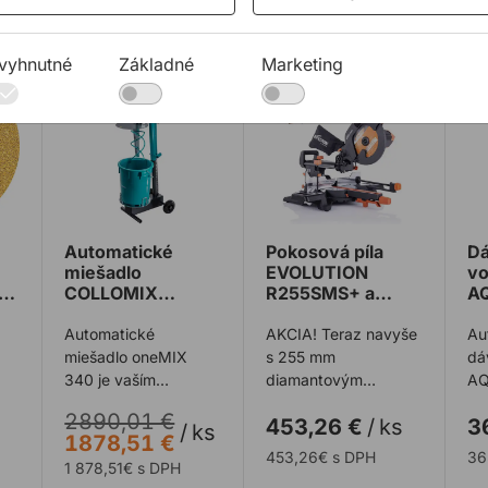
vyhnutné
Základné
Marketing
 BOSCH 125mm C470 G240 5ks EXPERT
Automatické miešadlo COLLOMIX oneMIX 340 1800
Pokosová píla EVOLUTIO
Dá
Automatické
Pokosová píla
Dá
miešadlo
EVOLUTION
v
COLLOMIX
R255SMS+ a
A
oneMIX 340
diamantový
1800W 3-
255mm kotúč
Automatické
AKCIA! Teraz navyše
Au
rýchlostné
EVOLUTION
miešadlo oneMIX
s 255 mm
dá
ZADARMO
340 je vaším
diamantovým
AQ
y
dokonalým
kotúčom Evolution
dru
2890,01 €
453,26 €
/
ks
3
partnerom pre
úplne zadarmo! Akcia
dá
/
ks
1878,51 €
miešanie v
platí do vypredania ...
AQ
453,26€ s DPH
36
1 878,51€ s DPH
stiesnených