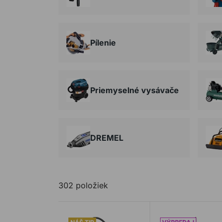
Pílenie
Priemyselné vysávače
DREMEL
302 položiek
Magnetická vŕtačka EVOLUTION MAG42
Metla COLLOMIX