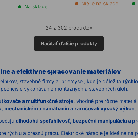
priestoroch. ...
Nie je na sklade
Na sklade
24 z 302 produktov
Načítať ďalšie produkty
álne a efektívne spracovanie materiálov
lníkov, stavebné firmy aj priemysel, kde je dôležitá
rýchlo
zpečnejšie vykonávanie montážnych a stavebných úloh.
rutkovače a multifunkčné stroje
, vhodné pre rôzne materiál
iu, mechanickému namáhaniu a zaručovali vysoký výkon
.
zpečujú
dlhodobú spoľahlivosť, bezpečnú manipuláciu a p
re rýchlu a presnú prácu. Elektrické náradie je ideálne na 