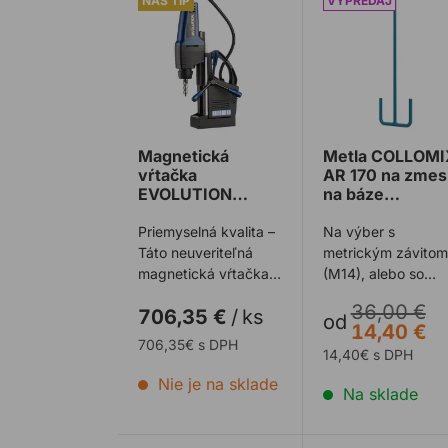
Magnetická
Metla COLLOMI
vŕtačka
AR 170 na zmes
EVOLUTION
na báze
MAG42
bitúmenov
Priemyselná kvalita –
Na výber s
Táto neuveriteľná
metrickým závitom
magnetická vŕtačka
(M14), alebo so
klame
závitom Hexafix.
36,00 €
706,35 €
/
ks
svojim vzhľadom; aj
od
14,40 €
napriek malej v ...
706,35€ s DPH
14,40€ s DPH
Nie je na sklade
Na sklade