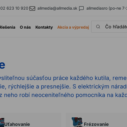
02 623 10 920
allmedia@allmedia.sk
allmediasro (po-ne 7-
Čo hľadáte?
Riešenia
O nás
Kontakty
Akcia a výpredaj
e
ysliteľnou súčasťou práce každého kutila, reme
 rýchlejšie a presnejšie. S elektrickým nárad
z neho robí neoceniteľného pomocníka na každej
Uťahovanie
Frézovanie