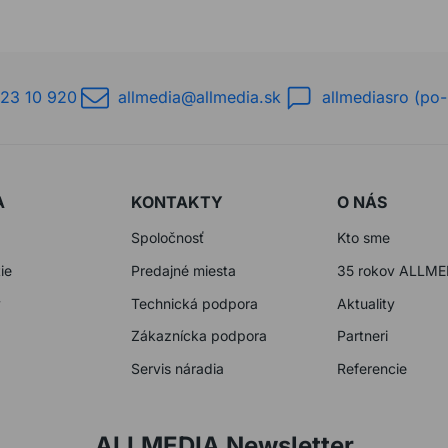
23 10 920
allmedia@allmedia.sk
allmediasro (po-
A
KONTAKTY
O NÁS
Spoločnosť
Kto sme
ie
Predajné miesta
35 rokov ALLME
y
Technická podpora
Aktuality
Zákaznícka podpora
Partneri
Servis náradia
Referencie
ALLMEDIA Newsletter