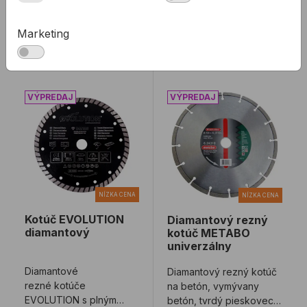
...
167,38€ s DPH
207,50€ s DPH
Marketing
Nie je na sklade
Nie je na sklade
Kotúč EVOLUTION diamantový
Diamantový rezný kotúč 
NÍZKA CENA
NÍZKA CENA
Kotúč EVOLUTION
Diamantový rezný
diamantový
kotúč METABO
univerzálny
Diamantové
Diamantový rezný kotúč
rezné kotúče
na betón, vymývany
EVOLUTION s plným
betón, tvrdý pieskovec,