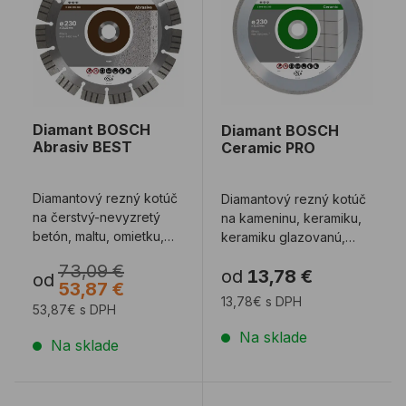
Diamant BOSCH
Diamant BOSCH
Abrasiv BEST
Ceramic PRO
Diamantový rezný kotúč
Diamantový rezný kotúč
na čerstvý-nevyzretý
na kameninu, keramiku,
betón, maltu, omietku,
keramiku glazovanú,
pálené tehly, pemzu,
mramor a iné stavebné
73,09 €
od
13,78 €
pieskovec, p ...
materiály. V ...
od
53,87 €
13,78€ s DPH
53,87€ s DPH
Na sklade
Na sklade