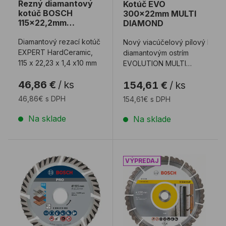
Rezný diamantový
Kotúč EVO
kotúč BOSCH
300x22mm MULTI
115x22,2mm
DIAMOND
HardCeramic
Diamantový rezací kotúč
Nový viacúčelový pílový kotúč
EXPERT HardCeramic,
diamantovým ostrím
115 x 22,23 x 1,4 x10 mm
EVOLUTION MULTI
DIAMOND na
46,86 €
/
ks
154,61 €
/
ks
viacúčelové rezanie ko
...
46,86€ s DPH
154,61€ s DPH
Na sklade
Na sklade
Rezný diamantový kotúč BOSCH PRO Multi Material
Diamant BOSCH Universa