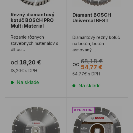
Rezný diamantový
Diamant BOSCH
kotúč BOSCH PRO
Universal BEST
Multi Material
Rezanie rôznych
Diamantový rezný kotúč
stavebných materiálov s
na betón, betón
dlhou
armovaný,
životnosťou. Segmenty s
drevovláknitú dosku s
68,18 €
od
18,20 €
nízkym trením na
cementovým spojivom,
od
54,77 €
minimalizáciu ...
maltu, o ...
18,20€ s DPH
54,77€ s DPH
Na sklade
Na sklade
Diamant BOSCH Betón BEST
Diamant BOSCH Abrasiv 