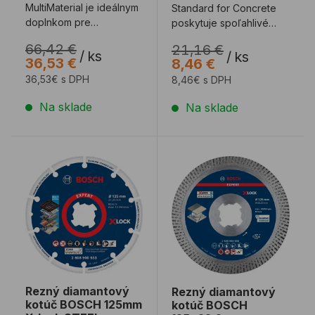
MultiMaterial je ideálnym
Standard for Concrete
doplnkom pre
poskytuje spoľahlivé
zaneprázdnených
rezy do betónu
66,42 €
21,16 €
stavebných
/
ks
/
ks
36,53 €
8,46 €
profesionálov, ktorí ...
36,53€ s DPH
8,46€ s DPH
Na sklade
Na sklade
Rezný diamantový kotúč BOSCH 125mm X-lock STEE
Rezný diamantový kotúč
Rezný diamantový
Rezný diamantový
kotúč BOSCH 125mm
kotúč BOSCH