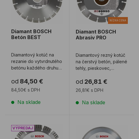
NÍZKA CENA
Diamant BOSCH
Diamant BOSCH
Betón BEST
Abrasiv PRO
Diamantový kotúč na
Diamantový rezný kotúč
rezanie do vytvrdnutého
na čerstvý betón, pálené
betónu každého druhu a
tehly, pieskovec,
armovaného
škridlicu, vápenec a iné
od
84,50 €
od
26,81 €
betónu. Mimoriadne rýc
stavebné ...
...
84,50€ s DPH
26,81€ s DPH
Na sklade
Na sklade
Diamant BOSCH Abrasiv BEST
Diamant BOSCH Ceramic 