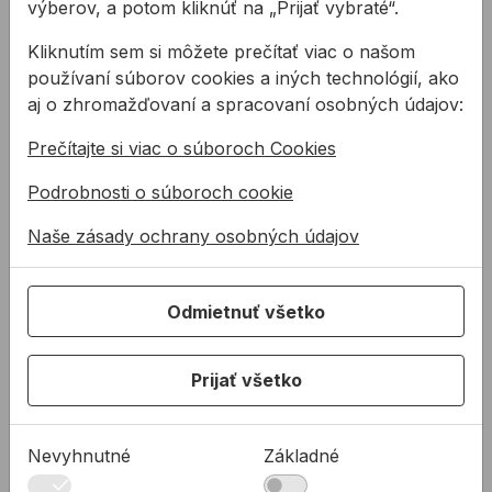
výberov, a potom kliknúť na „Prijať vybraté“.
Na sklade
Na sklade
Kliknutím sem si môžete prečítať viac o našom
používaní súborov cookies a iných technológií, ako
Diamant miskovitý na betón BOSCH 125mm best
Diamant miskovitý BOS
aj o zhromažďovaní a spracovaní osobných údajov:
Prečítajte si viac o súboroch Cookies
Podrobnosti o súboroch cookie
Naše zásady ochrany osobných údajov
Diamant miskovitý
Diamant miskovitý
Odmietnuť všetko
na betón BOSCH
BOSCH 125mm
125mm best
UNIVERSAL TURBO
Prijať všetko
Diamantový brúsny
Diamantový brúsny kotúč
kotúč na vyzretý betón,
na vyzretý betón, čadič,
čadič, maltu,
eternit, kremenec,
Nevyhnutné
Základné
omietku, plynobetón,
mramor, umelý kameň,
167,38 €
/
ks
207,50 €
/
ks
prefabrikované tehly, v
porobetón, ...