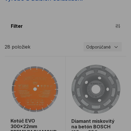
Filter
28 položiek
Odporúčané
Kotúč EVO 300x22mm PREMIUM DIAMOND
Diamant miskovitý na be
Kotúč EVO
Diamant miskovitý
300x22mm
na betón BOSCH