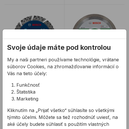
Rezný kotúč BOSCH EXPERT MultiMaterial diamanto
Rezný diamantový kotúč
Svoje údaje máte pod kontrolou
My a naši partneri používame technológie, vrátane
súborov Cookies, na zhromažďovanie informácií o
Rezný kotúč BOSCH
Rezný diamantový
EXPERT
Vás na tieto účely:
kotúč BOSCH X-
MultiMaterial
Lock 125x1,6mm na
diamantový
keramiku
Funkčnosť
Ponúka až 4× dlhšiu
STANDARD
Čisté rezy, dobrý pomer
Štatistika
životnosť než bežný
ceny a kvality, s
Marketing
diamantový kotúč
beznástrojovým
BOSCH a rôzne
upínaním X-LOCK.
Kliknutím na „Prijať všetko“ súhlasíte so všetkými
od
78,47 €
18,45 €
/
ks
materiály. Mimoriadne
týmito účelmi. Môžete sa tiež rozhodnúť uviesť, na
trvácna ...
78,47€ s DPH
18,45€ s DPH
aké účely budete súhlasiť s použitím vlastných