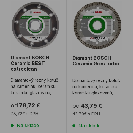
Diamant BOSCH Ceramic BEST extreclean
Diamant BOSCH Ceramic G
Diamant BOSCH
Diamant BOSCH
Ceramic BEST
Ceramic Gres turbo
extreclean
Diamantový rezný kotúč
Diamantový rezný kotúč
na kameninu, keramiku,
na kameninu, keramiku,
keramiku glazovanú,
keramiku glazovanú,
mramor a iné stavebné
mramor, prírodné
od
78,72 €
od
43,79 €
materiály. V ...
kameňe a iné stav ...
78,72€ s DPH
43,79€ s DPH
Na sklade
Na sklade