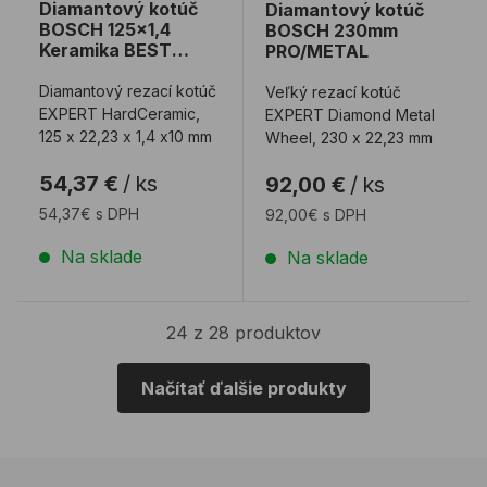
Diamantový kotúč
Diamantový kotúč
BOSCH 125x1,4
BOSCH 230mm
Keramika BEST
PRO/METAL
HARD
Diamantový rezací kotúč
Veľký rezací kotúč
EXPERT HardCeramic,
EXPERT Diamond Metal
125 x 22,23 x 1,4 x10 mm
Wheel, 230 x 22,23 mm
54,37 €
/
ks
92,00 €
/
ks
54,37€ s DPH
92,00€ s DPH
Na sklade
Na sklade
24 z 28 produktov
Načítať ďalšie produkty