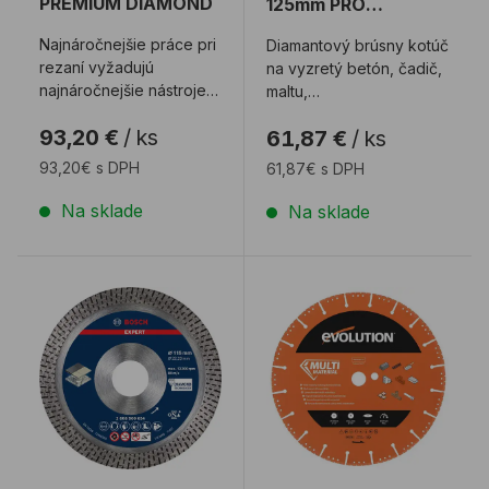
PREMIUM DIAMOND
125mm PRO
Concrete
Najnáročnejšie práce pri
Diamantový brúsny kotúč
rezaní vyžadujú
na vyzretý betón, čadič,
najnáročnejšie nástroje a
maltu,
náš diamantový kotúč
omietku, plynobetón,
93,20 €
/
ks
61,87 €
/
ks
EVOLUTION PR ...
prefabrikované tehly, v ...
93,20€ s DPH
61,87€ s DPH
Na sklade
Na sklade
Rezný diamantový kotúč BOSCH 115x22,2mm HardCe
Kotúč EVO 300x22mm M