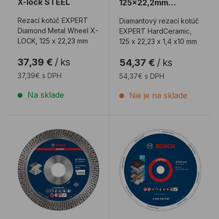
X-lock STEEL
125x22,2mm
HardCeramic
Rezací kotúč EXPERT
Diamantový rezací kotúč
Diamond Metal Wheel X-
EXPERT HardCeramic,
LOCK, 125 x 22,23 mm
125 x 22,23 x 1,4 x10 mm
37,39 €
/
ks
54,37 €
/
ks
37,39€ s DPH
54,37€ s DPH
Na sklade
Nie je na sklade
Diamantový kotúč BOSCH 125x1,4 Keramika BEST 
Diamantový kotúč BOSC