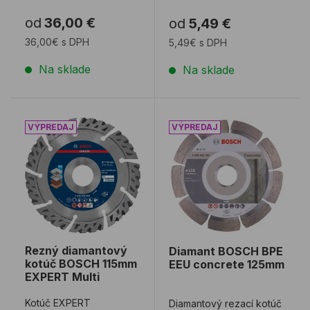
alebo deleným turbo
hlinené tehly a iné
od
36,00 €
od
5,49 €
segmentom v
stavebné mater ...
priemeroch 185mm,
36,00€ s DPH
5,49€ s DPH
210mm, 2 ...
Na sklade
Na sklade
Rezný diamantový kotúč BOSCH 115mm EXPERT Mult
Diamant BOSCH BPE EEU 
Rezný diamantový
Diamant BOSCH BPE
kotúč BOSCH 115mm
EEU concrete 125mm
EXPERT Multi
Kotúč EXPERT
Diamantový rezací kotúč