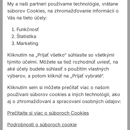
My a naši partneri používame technológie, vrátane
súborov Cookies, na zhromažďovanie informácií o
Vás na tieto účely:
Skladací meter
Skladací meter
STABILA typ 617 2m
STABILA typ 417
Funkčnosť
Štatistika
Marketing
Skladací drevený meter -
Skladací meter STABILA
dvojmetrový, STABILA
typ 417/2m
Kliknutím na „Prijať všetko“ súhlasíte so všetkými
séria 617.
týmito účelmi. Môžete sa tiež rozhodnúť uviesť, na
aké účely budete súhlasiť s použitím vlastných
6,13 €
/
ks
5,56 €
/
ks
výberov, a potom kliknúť na „Prijať vybraté“.
6,13€ s DPH
5,56€ s DPH
Kliknutím sem si môžete prečítať viac o našom
Na sklade
Na sklade
používaní súborov cookies a iných technológií, ako
aj o zhromažďovaní a spracovaní osobných údajov:
Adaptér WOLFCRAFT pre skladacie metre
Prečítajte si viac o súboroch Cookies
Podrobnosti o súboroch cookie