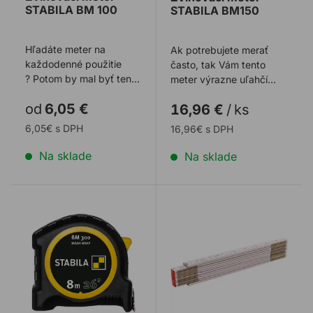
STABILA BM 100
STABILA BM150
Hľadáte meter na
Ak potrebujete merať
každodenné použitie
často, tak Vám tento
? Potom by mal byť tento
meter výrazne uľahčí
zvinovací
život. V priezore môžete
od
6,05 €
16,96 €
/
ks
meter spoľahlivým
ľahko odčíta ...
pracovným ...
6,05€ s DPH
16,96€ s DPH
Na sklade
Na sklade
Zvinovací meter STABILA BM 300
Skladací meter STABILA t