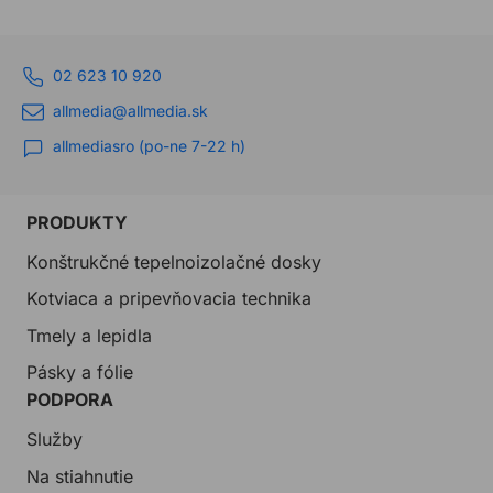
02 623 10 920
allmedia@allmedia.sk
allmediasro (po-ne 7-22 h)
PRODUKTY
Konštrukčné tepelnoizolačné dosky
Kotviaca a pripevňovacia technika
Tmely a lepidla
Pásky a fólie
PODPORA
Služby
Na stiahnutie