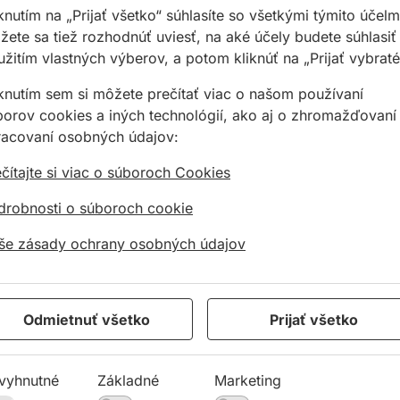
knutím na „Prijať všetko“ súhlasíte so všetkými týmito účelm
porovnaní
,98 €
5,90 €
/
ks
37,77
predchád
ete sa tiež rozhodnúť uviesť, na aké účely budete súhlasiť
/
ks
,99 €
verziou
žitím vlastných výberov, a potom kliknúť na „Prijať vybraté
5,90€ s DPH
37,77€ s
99€ s DPH
iknutím sem si môžete prečítať viac o našom používaní
Na sklade
Na sk
a sklade
borov cookies a iných technológií, ako aj o zhromažďovaní
racovaní osobných údajov:
ptér BOSCH SDS+ na 1/2"
Adaptér BOSCH 8,5x105,PCHP+vrt
Adaptér
čítajte si viac o súboroch Cookies
drobnosti o súboroch cookie
še zásady ochrany osobných údajov
Odmietnuť všetko
Prijať všetko
ptér BOSCH
Adaptér BOSCH
Adapté
+ na 1/2"
8,5x105,PCHP+vrták
7,15x10
TCP
vyhnutné
Základné
Marketing