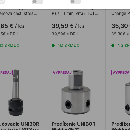
ptér na diamantové
Upínací systém dieroviek
Upínanie
cie korunky je
EXPERT Power Change
dierovie
émová časť, ktorá
Plus, 11 mm, vrták TCT
Change Pl
ťuje kompatibilitu
8,5 × 105 mm, 2 ks
vrták HSS
,65 €
/
ks
39,59 €
/
ks
35,30
antových v ...
mm, 2 ks
65€ s DPH
39,59€ s DPH
35,30€ s
a sklade
Na sklade
Na sk
učovadlo UNIBOR Morse kužeľ MT3 na Weldon19, Quick Hit
Predĺženie UNIBOR Weldon19 1" (2
Predĺže
učovadlo UNIBOR
Predĺženie UNIBOR
Predĺže
se kužeľ MT3 na
Weldon19 1"
Weldon1