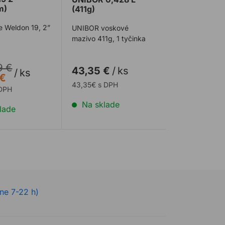
m)
(411g)
e Weldon 19, 2”
UNIBOR voskové
mazivo 411g, 1 tyčinka
9 €
43,35 €
/
ks
/
ks
 €
43,35€ s DPH
 DPH
Na sklade
lade
ne 7-22 h)