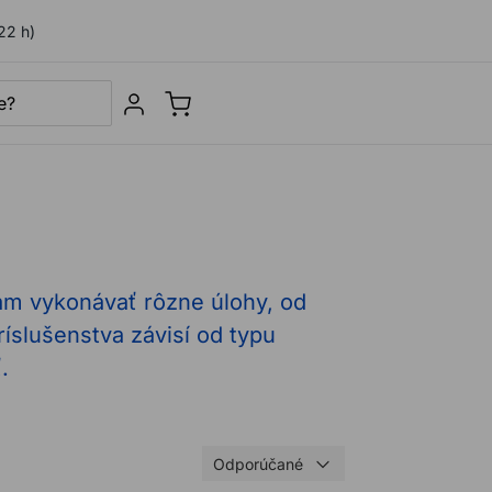
22 h)
Sign in
ám vykonávať rôzne úlohy, od
íslušenstva závisí od typu
.
Odporúčané