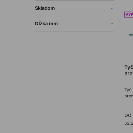
Skladom
Tyč
Dĺžka mm
Tyč
pre
Tyč
pred
od
62,