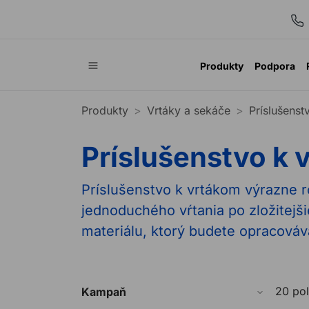
Produkty
Podpora
Produkty
Vrtáky a sekáče
Príslušenst
Príslušenstvo k 
Príslušenstvo k vrtákom výrazne 
jednoduchého vŕtania po zložitejš
materiálu, ktorý budete opracováva
20 po
Kampaň