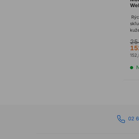
Wel
Hit
Rýc
skľ
kuž
25
15
152
N
02 6