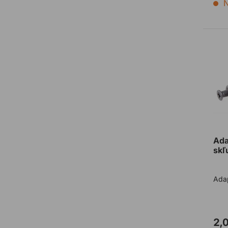
N
Ada
Ada
skľ
Ada
2,