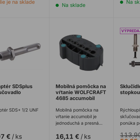
ie je na sklade
Na sk
Na sklade
ptér SDSplus skľučovadlo
Mobilná pomôcka na vŕtanie WOLF
Sklučid
ptér SDSplus
Mobilná pomôcka na
Sklučid
učovadlo
vŕtanie WOLFCRAFT
stopko
4685 accumobil
ptér SDS+ 1/2 UNF
Mobilná pomôcka na
Rýchloup
vŕtanie accumobil je
skľučovad
jednoduchá a presná
ponúka p
pomôcka na presné
bezkľúčo
113,9
07 €
/
ks
16,11 €
/
ks
vŕtanie vertikálnych o ...
jednou ru