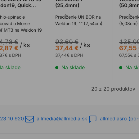
don19, Quick
(25,4mm)
(50,8m
ch
hlo-upínacie
Predĺženie UNIBOR na
Predĺženi
učovadlo Morse
Weldon 19, 1” (2,54cm)
(5,08cm)
eľ MT3 na Weldon 19
4,78 €
93,60 €
135,0
/
ks
/
ks
2,87 €
37,44 €
67,55
,87€ s DPH
37,44€ s DPH
67,55€ s
a sklade
Na sklade
Na sk
20 z 20 produktov
23 10 920
allmedia@allmedia.sk
allmediasro (po-