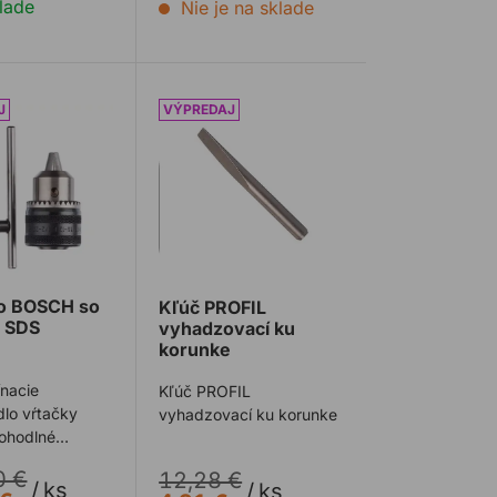
lade
Nie je na sklade
CRAFT 4685 accumobil
lo BOSCH so stopkou SDS
Kľúč PROFIL vyhadzovací ku korunke
lo BOSCH so
Kľúč PROFIL
u SDS
vyhadzovací ku
korunke
ínacie
Kľúč PROFIL
lo vŕtačky
vyhadzovací ku korunke
ohodlné
vé upínanie
0 €
12,28 €
kou pre čo
/
ks
/
ks