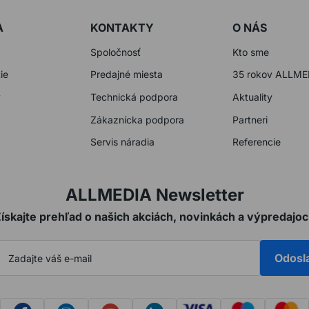
A
KONTAKTY
O NÁS
Spoločnosť
Kto sme
ie
Predajné miesta
35 rokov ALLME
y
Technická podpora
Aktuality
Zákaznícka podpora
Partneri
Servis náradia
Referencie
ALLMEDIA Newsletter
ískajte prehľad o našich akciách, novinkách a výpredajo
Odosl