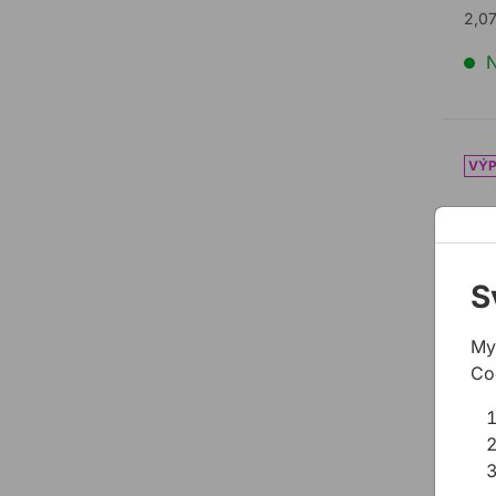
2,0
N
Vod
S
My
Vod
Co
BOS
Vodi
diam