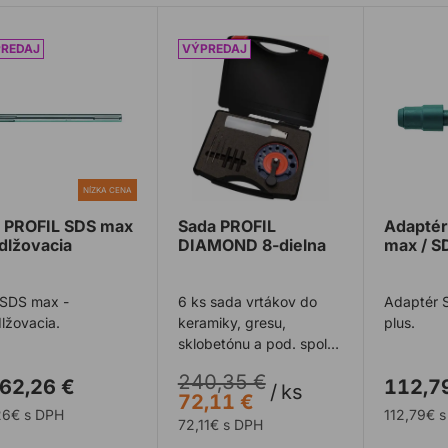
 PROFIL SDS max predlžovacia
Sada PROFIL DIAMOND 8-dielna
Adaptér
NÍZKA CENA
 PROFIL SDS max
Sada PROFIL
Adaptér
dlžovacia
DIAMOND 8-dielna
max / S
 SDS max -
6 ks sada vrtákov do
Adaptér 
lžovacia.
keramiky, gresu,
plus.
sklobetónu a pod. spolu
so šablonou a pumpou
240,35 €
62,26 €
112,7
na mokré vŕtanie. ...
/
ks
72,11 €
26€ s DPH
112,79€ 
72,11€ s DPH