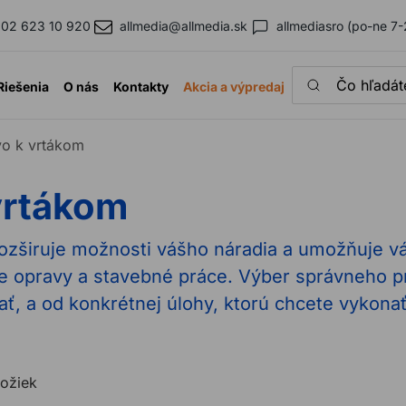
02 623 10 920
allmedia@allmedia.sk
allmediasro (po-ne 7-
Čo hľadáte?
Riešenia
O nás
Kontakty
Akcia a výpredaj
vo k vrtákom
vrtákom
rozširuje možnosti vášho náradia a umožňuje v
ie opravy a stavebné práce. Výber správneho pr
ť, a od konkrétnej úlohy, ktorú chcete vykonať
ložiek