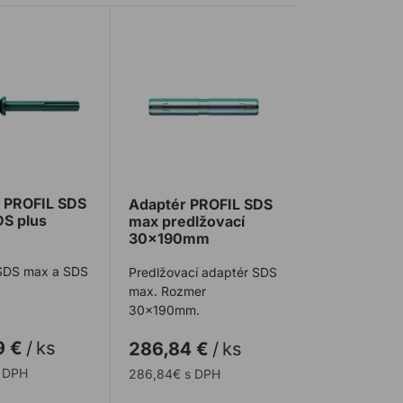
 PROFIL SDS max / SDS plus
Adaptér PROFIL SDS max predlžovací
 PROFIL SDS
Adaptér PROFIL SDS
DS plus
max predlžovací
30x190mm
SDS max a SDS
Predlžovací adaptér SDS
max. Rozmer
30x190mm.
9 €
/
ks
286,84 €
/
ks
s DPH
286,84€ s DPH