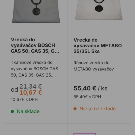
Vrecká do
Vrecká do
vysávačov BOSCH
vysávačov METABO
GAS 50, GAS 35, GAS
25/35L 5ks
25 - 5 ks
Tkaninové vrecká do
Rúnové vrecká do
vysávačov BOSCH GAS
METABO vysávačov
50, GAS 35, GAS 25.
Každé balenie obsahuje:
21,34 €
55,40 €
/
ks
5 ks
od
10,67 €
55,40€ s DPH
10,67€ s DPH
Nie je na sklade
Na sklade
Priemyselný vysavač BOSCH GAS12-25PL
Vrecká do vysávačov MET