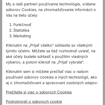
My a naši partneri používame technológie, vrátane
súborov Cookies, na zhromažďovanie informácií o
Vrecká do vysávačov METABO 32L 5ks
Vás na tieto účely:
Funkčnosť
Štatistika
Marketing
Kliknutím na „Prijať všetko“ súhlasíte so všetkými
týmito účelmi. Môžete sa tiež rozhodnúť uviesť, na
Vrecká do
aké účely budete súhlasiť s použitím vlastných
vysávačov METABO
výberov, a potom kliknúť na „Prijať vybraté“.
32L 5ks
Kliknutím sem si môžete prečítať viac o našom
Vrecká do vysávačov k
používaní súborov cookies a iných technológií, ako
ASR
aj o zhromažďovaní a spracovaní osobných údajov:
51,48 €
Prečítajte si viac o súboroch Cookies
/
ks
30,89 €
Podrobnosti o súboroch cookie
30,89€ s DPH