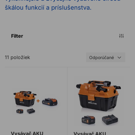
škálou funkcií a príslušenstva.
Filter
11 položiek
Odporúčané
Vysávač AKU EVOLUTION R11VAC-Li pre mokré a such
Vysávač AKU EVOLUTION R1
Vysávač AKU
Vysávač AKU