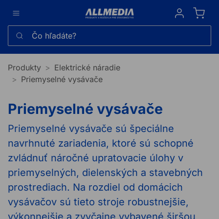
Sign in
Čo hľadáte?
Produkty
Elektrické náradie
Priemyselné vysávače
Priemyselné vysávače
Priemyselné vysávače sú špeciálne
navrhnuté zariadenia, ktoré sú schopné
zvládnuť náročné upratovacie úlohy v
priemyselných, dielenských a stavebných
prostrediach. Na rozdiel od domácich
vysávačov sú tieto stroje robustnejšie,
výkonnejšie a zvyčajne vybavené širšou