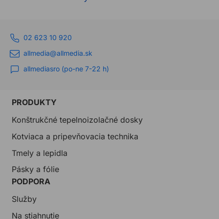
02 623 10 920
allmedia@allmedia.sk
allmediasro (po-ne 7-22 h)
PRODUKTY
Konštrukčné tepelnoizolačné dosky
Kotviaca a pripevňovacia technika
Tmely a lepidla
Pásky a fólie
PODPORA
Služby
Na stiahnutie