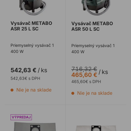
Vysávač METABO
Vysávač METABO
ASR 25 L SC
ASR 50 L SC
Priemyselný vysávač 1
Priemyselný vysávač 1
400 W
400 W
716,32 €
542,63 €
/
ks
/
ks
465,60 €
542,63€ s DPH
465,60€ s DPH
Nie je na sklade
Nie je na sklade
Vrecká do vysávačov BOSCH GAS 50, GAS 35, GAS 25
Vrecká do vysávačov MET