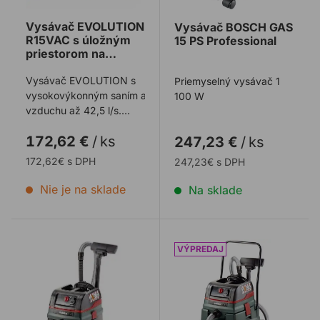
Vysávač EVOLUTION
Vysávač BOSCH GAS
R15VAC s úložným
15 PS Professional
priestorom na
príšlušenstvo
Vysávač EVOLUTION s
Priemyselný vysávač 1
vysokovýkonným saním a prietokom
100 W
vzduchu až 42,5 l/s.
Mokré a suché s
172,62 €
/
ks
247,23 €
/
ks
funkciou f ...
172,62€ s DPH
247,23€ s DPH
Nie je na sklade
Na sklade
Vysávač METABO ASR 25 L SC
Vysávač METABO ASR 50 