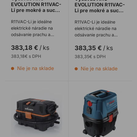
EVOLUTION R11VAC-
EVOLUTION R11VAC-
Li pre mokré a suché
Li pre mokré a suché
sanie so 4Ah
sanie s batériou a
batériou a
R11VAC-Li je ideálne
nabíjačkou
R11VAC-Li je ideálne
nabíjačkou a ďalšou
elektrické náradie na
elektrické náradie na
2,0Ah batériou
odsávanie prachu a
odsávanie prachu a
EVOLUTION
bežné čistenie doma, v
bežné čistenie doma, v
ZADARMO
383,18 €
/
ks
383,35 €
/
ks
práci, vo vnútr ...
práci, vo vnútr ...
383,18€ s DPH
383,35€ s DPH
Nie je na sklade
Nie je na sklade
Vysávač EVOLUTION R15VAC s úložným priestorom na 
Vysávač BOSCH GAS 15 PS