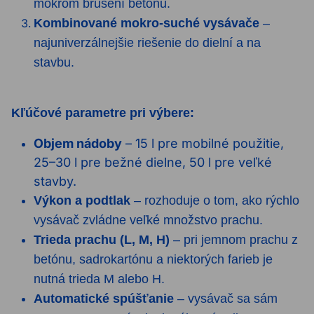
mokrom brúsení betónu.
Kombinované mokro-suché vysávače
–
najuniverzálnejšie riešenie do dielní a na
stavbu.
Kľúčové parametre pri výbere:
Objem nádoby
– 15 l pre mobilné použitie,
25–30 l pre bežné dielne, 50 l pre veľké
stavby.
Výkon a podtlak
– rozhoduje o tom, ako rýchlo
vysávač zvládne veľké množstvo prachu.
Trieda prachu (L, M, H)
– pri jemnom prachu z
betónu, sadrokartónu a niektorých farieb je
nutná trieda M alebo H.
Automatické spúšťanie
– vysávač sa sám