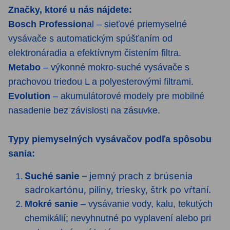
Značky, ktoré u nás nájdete:
Bosch Profession
al – sieťové priemyselné
vysávače s automatickým spúšťaním od
elektronáradia a efektívnym čistením filtra.
Metabo
– výkonné mokro-suché vysávače s
prachovou triedou L a polyesterovými filtrami.
Evolution
– akumulátorové modely pre mobilné
nasadenie bez závislosti na zásuvke.
Typy piemyselných vysávačov podľa spôsobu
sania:
Suché sanie
– jemný prach z brúsenia
sadrokartónu, piliny, triesky, štrk po vŕtaní.
Mokré sanie
– vysávanie vody, kalu, tekutých
chemikálií; nevyhnutné po vyplavení alebo pri