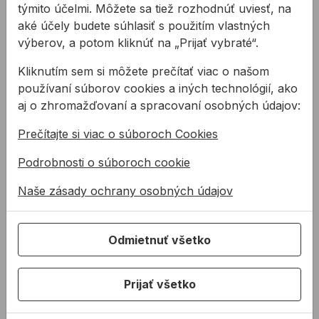
tak, aby poskytovali
poskytovali maximálny
týmito účelmi. Môžete sa tiež rozhodnúť uviesť, na
84,72 €
od
37,06 €
maximálny výkon
výkon použitím
od
aké účely budete súhlasiť s použitím vlastných
61,95 €
použitím najkval ...
najkvalitnej ...
37,06€ s DPH
výberov, a potom kliknúť na „Prijať vybraté“.
61,95€ s DPH
Na sklade
Kliknutím sem si môžete prečítať viac o našom
Na sklade
používaní súborov cookies a iných technológií, ako
aj o zhromažďovaní a spracovaní osobných údajov:
Pílový kotúč EVOLUTION INOX nerez
Univerzálny rezací olej 
Prečítajte si viac o súboroch Cookies
Podrobnosti o súboroch cookie
Naše zásady ochrany osobných údajov
Odmietnuť všetko
Pílový kotúč
Univerzálny rezací
EVOLUTION INOX
olej BOSCH
Prijať všetko
nerez
Pílový kotúč
Univerzálny rezací olej v