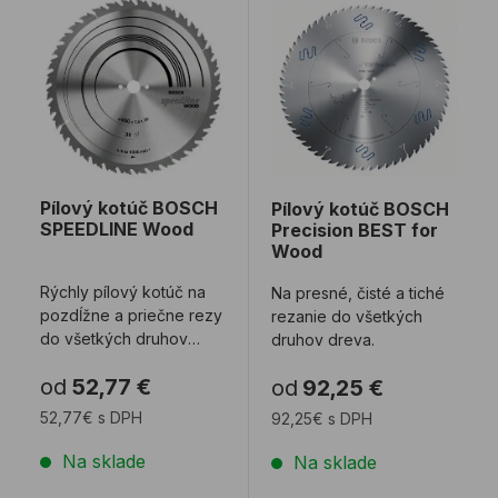
Pílový kotúč BOSCH
Pílový kotúč BOSCH
SPEEDLINE Wood
Precision BEST for
Wood
Rýchly pílový kotúč na
Na presné, čisté a tiché
pozdĺžne a priečne rezy
rezanie do všetkých
do všetkých druhov
druhov dreva.
dreva.
od
52,77 €
od
92,25 €
52,77€ s DPH
92,25€ s DPH
Na sklade
Na sklade