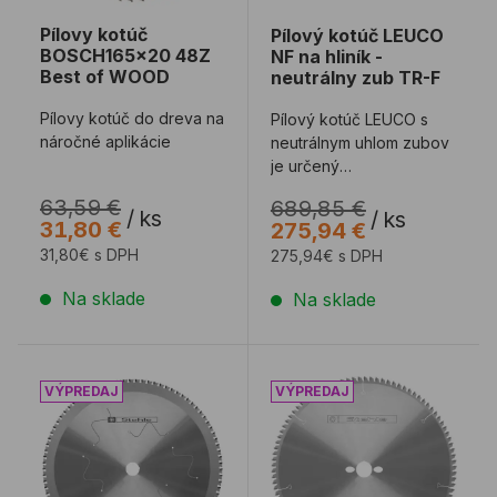
Pílovy kotúč
Pílový kotúč LEUCO
BOSCH165x20 48Z
NF na hliník -
Best of WOOD
neutrálny zub TR-F
Pílovy kotúč do dreva na
Pílový kotúč LEUCO s
náročné aplikácie
neutrálnym uhlom zubov
je určený
pre skracovacie,
63,59 €
689,85 €
pokosové a stolové píly
/
ks
/
ks
31,80 €
275,94 €
na hl ...
31,80€ s DPH
275,94€ s DPH
Na sklade
Na sklade
Pílový kotúč STEHLE MEGASTEEL na oceľ a nerez
Pílový kotúč STEHLE G7 na