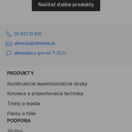
Načítať ďalšie produkty
02 623 10 920
allmedia@allmedia.sk
allmediasro (po-ne 7-22 h)
PRODUKTY
Konštrukčné tepelnoizolačné dosky
Kotviaca a pripevňovacia technika
Tmely a lepidla
Pásky a fólie
PODPORA
Služby