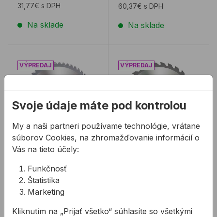
Sú tie ...
31,77€ s DPH
60,37€ s DPH
Na sklade
Na sklade
Pílový kotúč EVOLUTION ALUMINIUM na hliník
Pílový kotúč EVOLUTION
Svoje údaje máte pod kontrolou
My a naši partneri používame technológie, vrátane
NÍZKA CENA
súborov Cookies, na zhromažďovanie informácií o
Vás na tieto účely:
Pílový kotúč
Pílový kotúč
EVOLUTION
EVOLUTION WOOD
Funkčnosť
ALUMINIUM na hliník
na drevo
Štatistika
Pílové kotúče
Pílové kotúče
Marketing
EVOLUTION
EVOLUTION WOOD sú
ALUMINIUM sú navrhnuté
navrhnuté tak, aby
Kliknutím na „Prijať všetko“ súhlasíte so všetkými