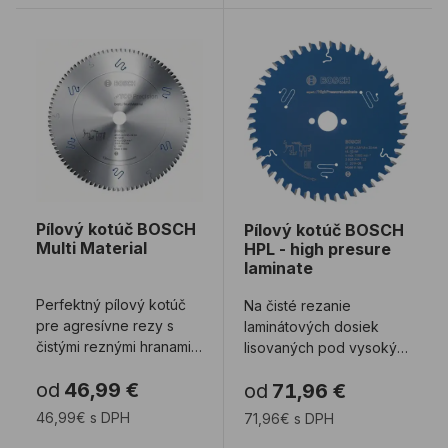
Pílový kotúč BOSCH Multi Material
Pílový kotúč BOSCH HPL -
Pílový kotúč BOSCH
Pílový kotúč BOSCH
Multi Material
HPL - high presure
laminate
Perfektný pílový kotúč
Na čisté rezanie
pre agresívne rezy s
laminátových dosiek
čistými reznými hranami
lisovaných pod vysokým
do najrôznejších
tlakom. Vhodné na
od
46,99 €
od
71,96 €
materiálov. Špe ...
rezanie dosiek Trespa, ...
46,99€ s DPH
71,96€ s DPH