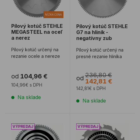
NÍZKA CENA
Pílový kotúč STEHLE
Pílový kotúč STEHLE
MEGASTEEL na oceľ
G7 na hliník -
a nerez
negatívny zub
Pílový kotúč určený na
Pílový kotúč určený na
rezanie ocele a nereze
presné rezanie hliníka
236,80 €
od
104,96 €
od
142,81 €
104,96€ s DPH
142,81€ s DPH
Na sklade
Na sklade
Pílový kotúč BOSCH OPTILINE Wood
Pílový kotúč BOSCH CO