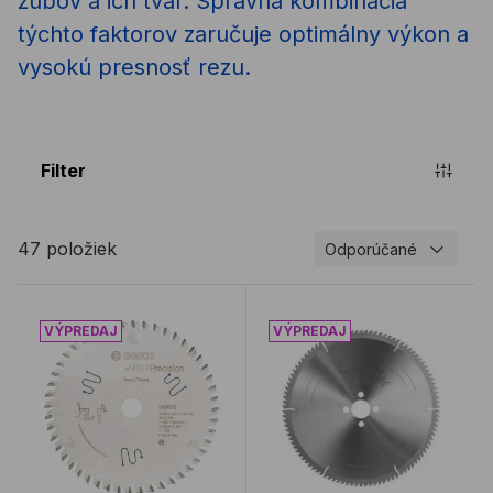
zubov a ich tvar. Správna kombinácia
týchto faktorov zaručuje optimálny výkon a
vysokú presnosť rezu.
Filter
47 položiek
Odporúčané
Pílovy kotúč BOSCH165x20 48Z Best of WOOD
Pílový kotúč LEUCO NF na 