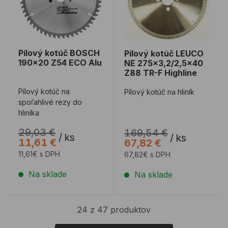
Pílový kotúč BOSCH
Pílový kotúč LEUCO
190x20 Z54 ECO Alu
NE 275x3,2/2,5x40
Z88 TR-F Highline
Pílový kotúč na
Pílový kotúč na hliník
spoľahlivé rezy do
hliníka
29,03 €
169,54 €
/
ks
/
ks
11,61 €
67,82 €
11,61€ s DPH
67,82€ s DPH
Na sklade
Na sklade
24 z 47 produktov