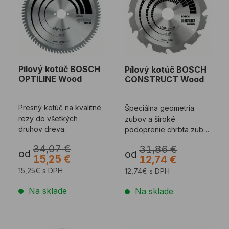
Pílový kotúč BOSCH
Pílový kotúč BOSCH
OPTILINE Wood
CONSTRUCT Wood
Presný kotúč na kvalitné
Špeciálna geometria
rezy do všetkých
zubov a široké
druhov dreva.
podoprenie chrbta zuba
sú zárukou vysokej
34,07 €
31,86 €
vzdorovosti pri pílení ...
od
od
15,25 €
12,74 €
15,25€ s DPH
12,74€ s DPH
Na sklade
Na sklade
Pílový kotúč BOSCH SPEEDLINE Wood
Pílový kotúč BOSCH Preci