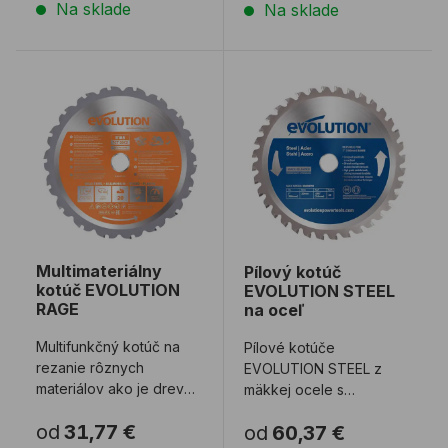
Na sklade
Na sklade
Multimateriálny kotúč EVOLUTION RAGE
Pílový kotúč EVOLUTION 
Multimateriálny
Pílový kotúč
kotúč EVOLUTION
EVOLUTION STEEL
RAGE
na oceľ
Multifunkčný kotúč na
Pílové kotúče
rezanie rôznych
EVOLUTION STEEL z
materiálov ako je drevo,
mäkkej ocele s
drevo s klincami, rôzne
karbidovými hrotomi sú
od
31,77 €
od
60,37 €
typy plastov, ...
určené na rezanie kovu.