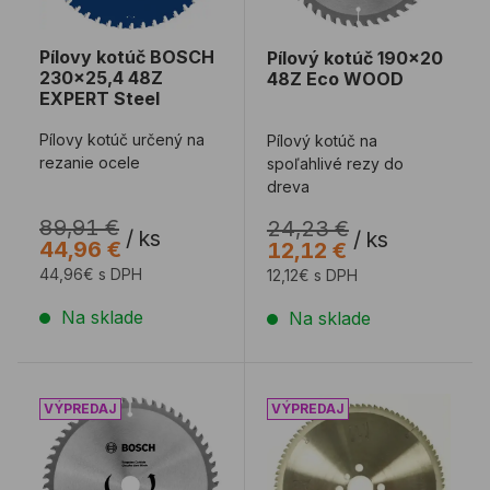
Pílovy kotúč BOSCH
Pílový kotúč 190x20
230x25,4 48Z
48Z Eco WOOD
EXPERT Steel
Pílovy kotúč určený na
Pílový kotúč na
rezanie ocele
spoľahlivé rezy do
dreva
89,91 €
24,23 €
/
ks
/
ks
44,96 €
12,12 €
44,96€ s DPH
12,12€ s DPH
Na sklade
Na sklade
Pílový kotúč BOSCH 190x20 Z54 ECO Alu
Pílový kotúč LEUCO NE 27