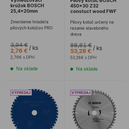
Pílovy kotúč BOSCH
krúžok BOSCH
450x30 Z32
25,4x20mm
constuct wood FWF
Zmenšenie hriadeľa
Pílovy kotúč určený na
pílových kotúčov PRO
rezanie stavebného
dreva
3,94 €
88,81 €
/
ks
/
ks
2,76 €
53,28 €
2,76€ s DPH
53,28€ s DPH
Na sklade
Na sklade
Pílovy kotúč BOSCH 230x25,4 48Z EXPERT Steel
Pílový kotúč 190x20 48Z