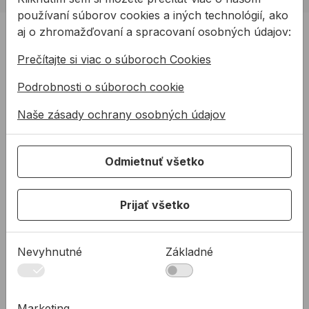
používaní súborov cookies a iných technológií, ako
PRODUKTY
aj o zhromažďovaní a spracovaní osobných údajov:
Konštrukčné tepelnoizolačné dosky
Prečítajte si viac o súboroch Cookies
Kotviaca a pripevňovacia technika
Podrobnosti o súboroch cookie
Tmely a lepidla
Naše zásady ochrany osobných údajov
Pásky a fólie
PODPORA
Odmietnuť všetko
Služby
Na stiahnutie
Prijať všetko
Rady a tipy
KONTAKTY
Nevyhnutné
Základné
Spoločnosť
Predajné miesta
Technická podpora
Marketing