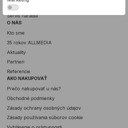
Zákaznícka podpora
Servis náradia
O NÁS
Kto sme
35 rokov ALLMEDIA
Aktuality
Partneri
Referencie
AKO NAKUPOVAŤ
Prečo nakupovať u nás?
Obchodné podmienky
Zásady ochrany osobných údajov
Zásady používania súborov cookie
Vyhlásenie o prístupnosti