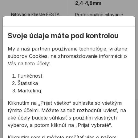
2,4-4,8mm
Nitovacie kliešťe FESTA
Profesionálne nitovacie
kliešte FESTA pre
priemyselnú výrobu - Cr-
Svoje údaje máte pod kontrolou
Mo čeľuste pre trhacie
21,43 €
/
ks
36,44 €
/
ks
nity prieme ...
My a naši partneri používame technológie, vrátane
21,43€ s DPH
36,44€ s DPH
súborov Cookies, na zhromažďovanie informácií o
Na sklade
Na sklade
Vás na tieto účely:
Funkčnosť
2 z 2 produktov
Štatistika
Marketing
Kliknutím na „Prijať všetko“ súhlasíte so všetkými
týmito účelmi. Môžete sa tiež rozhodnúť uviesť, na
02 623 10 920
aké účely budete súhlasiť s použitím vlastných
allmedia@allmedia.sk
výberov, a potom kliknúť na „Prijať vybraté“.
allmediasro (po-ne 7-22 h)
Kliknutím sem si môžete prečítať viac o našom