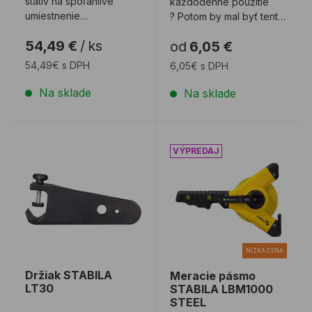
statív na spoľahlivé
každodenné použitie
umiestnenie
? Potom by mal byť tento
laserov. Statív s dorazom
zvinovací
54,49 €
/
ks
od
6,05 €
a zdvíhacím stĺpikom ...
meter spoľahlivým
pracovným ...
54,49€ s DPH
6,05€ s DPH
Na sklade
Na sklade
Držiak STABILA LT30
Meracie pásmo STABILA 
NÍZKA CENA
Držiak STABILA
Meracie pásmo
LT30
STABILA LBM1000
STEEL