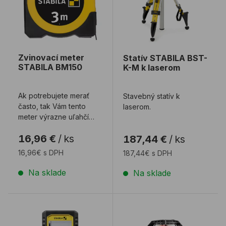
Zvinovací meter
Statív STABILA BST-
STABILA BM150
K-M k laserom
Ak potrebujete merať
Stavebný statív k
často, tak Vám tento
laserom.
meter výrazne uľahčí
život. V priezore môžete
16,96 €
/
ks
187,44 €
/
ks
ľahko odčíta ...
16,96€ s DPH
187,44€ s DPH
Na sklade
Na sklade
Laserový diaľkomer STABILA LD 250 BT
Rotačný laser STABILA LA