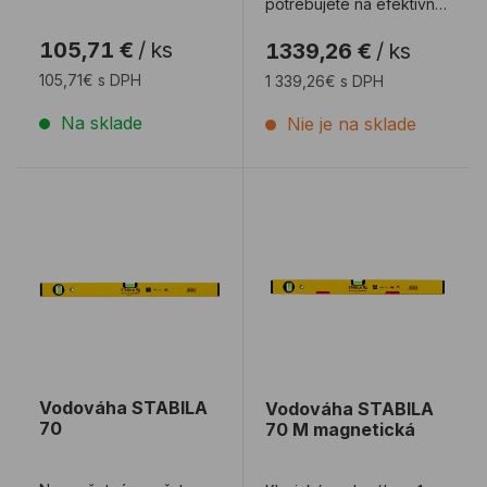
potrebujete na efektívnu
prácu. Tento
105,71 €
/
ks
1339,26 €
/
ks
vysokokvalitný produ ...
105,71€ s DPH
1 339,26€ s DPH
Na sklade
Nie je na sklade
Vodováha STABILA 70
Vodováha STABILA 70 M 
Vodováha STABILA
Vodováha STABILA
70
70 M magnetická