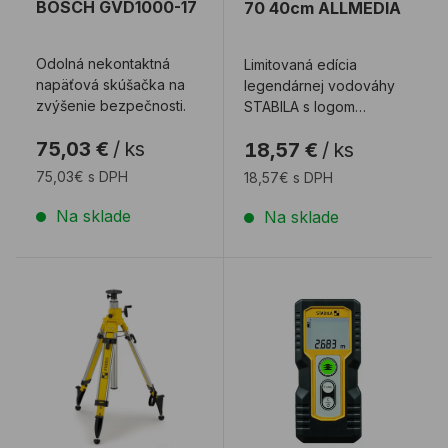
BOSCH GVD1000-17
70 40cm ALLMEDIA
Odolná nekontaktná
Limitovaná edícia
napäťová skúšačka na
legendárnej vodováhy
zvýšenie bezpečnosti.
STABILA s logom
ALLMEDIA. Nespočetné
75,03 €
/
ks
18,57 €
/
ks
množstvo profes ...
75,03€ s DPH
18,57€ s DPH
Na sklade
Na sklade
Statív STABILA BST-K-L k laserom
Laserový diaľkomer STAB