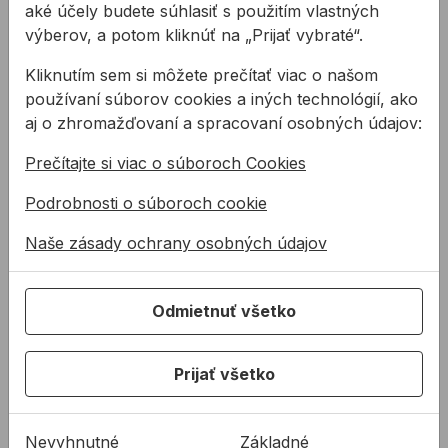
Zvinovací meter STABILA BM 300
Meracie pásmo STABILA 
aké účely budete súhlasiť s použitím vlastných
výberov, a potom kliknúť na „Prijať vybraté“.
Kliknutím sem si môžete prečítať viac o našom
používaní súborov cookies a iných technológií, ako
aj o zhromažďovaní a spracovaní osobných údajov:
Prečítajte si viac o súboroch Cookies
Zvinovací meter
Meracie pásmo
Podrobnosti o súboroch cookie
STABILA BM 300
STABILA LBM 2000
FIBERGLASS
Naše zásady ochrany osobných údajov
sklolaminátové
Zvinovacie metre STABILA
Ako skúsený
BM300 na vás zapôsobí:
profesionál, ktorý meria
Odmietnuť všetko
výnimočná stabilita v
veľké vzdialenosti,
kombinácii s najvyššou
potrebujete meracie
od
24,86 €
37,66 €
/
ks
úrovňou ...
pásmo, ktoré každý deň
Prijať všetko
...
24,86€ s DPH
37,66€ s DPH
Na sklade
Na sklade
Nevyhnutné
Základné