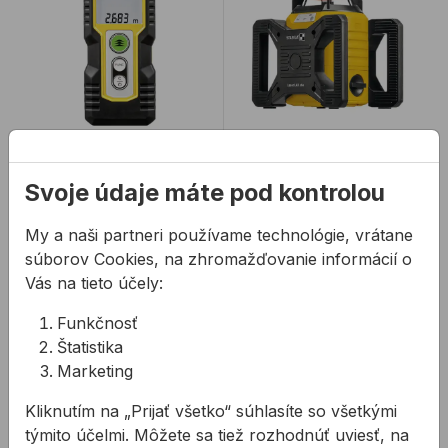
Laserový diaľkomer
Rotačný laser
STABILA LD 250 BT
STABILA LAR 160 7-
Svoje údaje máte pod kontrolou
dielny SET
Merania a dokumentácie
Rotačný laser STABILA
My a naši partneri používame technológie, vrátane
s laserom STABILA
LAR160.
súborov Cookies, na zhromažďovanie informácií o
LD250 BT sú veľmi
Vás na tieto účely:
jednoduché
132,95 €
/
ks
817,29 €
/
ks
Funkčnosť
132,95€ s DPH
Štatistika
817,29€ s DPH
Marketing
Na sklade
Na sklade
Kliknutím na „Prijať všetko“ súhlasíte so všetkými
týmito účelmi. Môžete sa tiež rozhodnúť uviesť, na