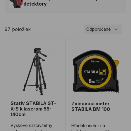
detektory
97 položiek
Odporúčané
Statív STABILA ST-K-S k laserom 55-140cm
Zvinovací meter STABILA
Statív STABILA ST-
Zvinovací meter
K-S k laserom 55-
STABILA BM 100
140cm
Výškovo nastaviteľný
Hľadáte meter na