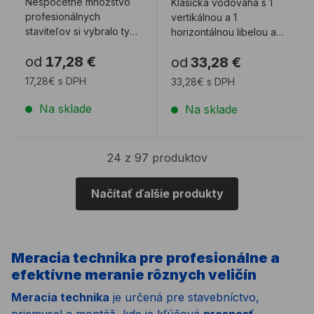
Nespočetné množstvo
Klasická vodováha s 1
profesionálnych
vertikálnou a 1
staviteľov si vybralo typ
horizontálnou libelou a
70 pre jej
magnetmi
od
17,28 €
od
33,28 €
bezkonkurenčné
vlastnosti. ...
17,28€ s DPH
33,28€ s DPH
Na sklade
Na sklade
24 z 97 produktov
Načítať ďalšie produkty
Meracia technika pre profesionálne a
efektívne meranie rôznych veličín
Meracia technika
je určená pre stavebníctvo,
priemysel a montáž, kde je kľúčová
presnosť,