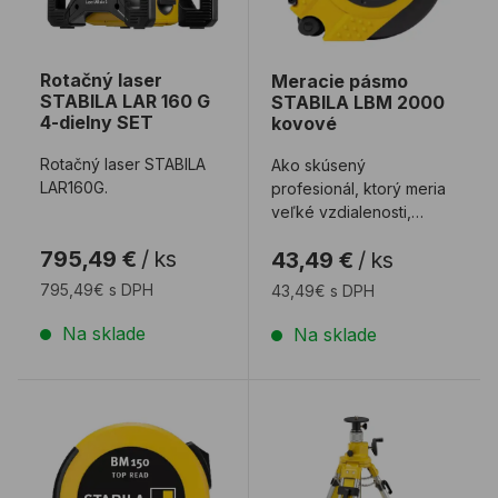
Rotačný laser
Meracie pásmo
STABILA LAR 160 G
STABILA LBM 2000
4-dielny SET
kovové
Rotačný laser STABILA
Ako skúsený
LAR160G.
profesionál, ktorý meria
veľké vzdialenosti,
potrebujete zvinovací
795,49 €
/
ks
43,49 €
/
ks
meter, ktorý túto výz ...
795,49€ s DPH
43,49€ s DPH
Na sklade
Na sklade
Zvinovací meter STABILA BM150
Statív STABILA BST-K-M k