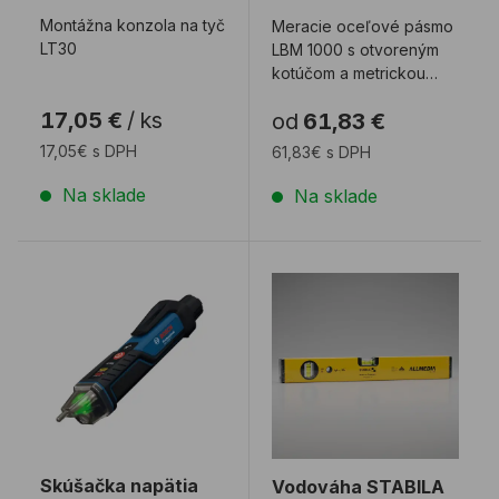
Montážna konzola na tyč
Meracie oceľové pásmo
LT30
LBM 1000 s otvoreným
kotúčom a metrickou
stupnicou. Flexibilné
17,05 €
/
ks
od
61,83 €
použitie vďaka ...
17,05€ s DPH
61,83€ s DPH
Na sklade
Na sklade
Skúšačka napätia BOSCH GVD1000-17
Vodováha STABILA 70 4
Skúšačka napätia
Vodováha STABILA