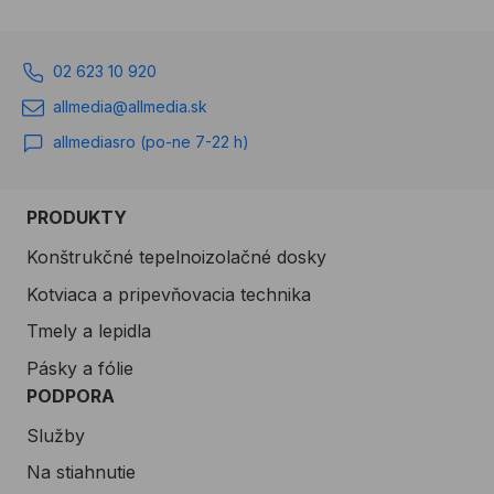
02 623 10 920
allmedia@allmedia.sk
allmediasro (po-ne 7-22 h)
PRODUKTY
Konštrukčné tepelnoizolačné dosky
Kotviaca a pripevňovacia technika
Tmely a lepidla
Pásky a fólie
PODPORA
Služby
Na stiahnutie