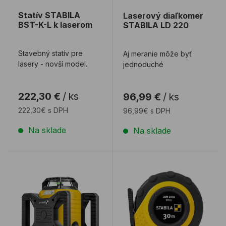
Statív STABILA
Laserový diaľkomer
BST-K-L k laserom
STABILA LD 220
Stavebný statív pre
Aj meranie môže byť
lasery - novší model.
jednoduché
222,30 €
/
ks
96,99 €
/
ks
222,30€ s DPH
96,99€ s DPH
Na sklade
Na sklade
Rotačný laser STABILA LAR 160 G 4-dielny SET
Meracie pásmo STABILA 