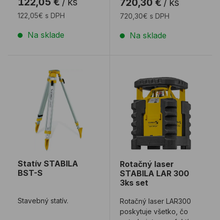
122,05 €
/
ks
720,30 €
/
ks
Merania je možné
výstavbe - n ...
vykonáva ...
122,05€ s DPH
720,30€ s DPH
Na sklade
Na sklade
Statív STABILA BST-S
Rotačný laser STABILA LA
Statív STABILA
Rotačný laser
BST-S
STABILA LAR 300
3ks set
Stavebný statív.
Rotačný laser LAR300
poskytuje všetko, čo