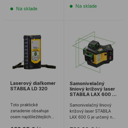
Na sklade
Na sklade
Laserový diaľkomer STABILA LD 320
Samonivelačný líniový krí
Laserový diaľkomer
Samonivelačný
STABILA LD 320
líniový krížový laser
STABILA LAX 600 G
7-dielny SET
Toto praktické
Samonivelačný líniový
zariadenie obsahuje
krížový laser STABILA
osem najdôležitejších
LAX 600 G je určený na
meracích funkcií.
rôzne úlohy v suchej