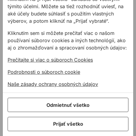
EVOLUTION ST 1400 s
týmito účelmi. Môžete sa tiež rozhodnúť uviesť, na
rozmerom 2800mm
rozmerom 1400mm
vyrobená z 2 x
vyrobená z 2 x
aké účely budete súhlasiť s použitím vlastných
104,85 €
186,38 €
/
ks
1400mm dĺžky pre
700mm dĺžky pre
/
ks
výberov, a potom kliknúť na „Prijať vybraté“.
57,66 €
bezpečné a presné ...
bezpečné a pr ...
186,38€ s DPH
57,66€ s DPH
Kliknutím sem si môžete prečítať viac o našom
Na sklade
používaní súborov cookies a iných technológií, ako
Na sklade
aj o zhromažďovaní a spracovaní osobných údajov:
Prečítajte si viac o súboroch Cookies
Adaptér EVOLUTION 058-0010 na vodiacu lištu pre o
Univerzálny rezací olej B
Podrobnosti o súboroch cookie
Naše zásady ochrany osobných údajov
Odmietnuť všetko
Adaptér EVOLUTION
Univerzálny rezací
Prijať všetko
058-0010 na
olej BOSCH
vodiacu lištu pre