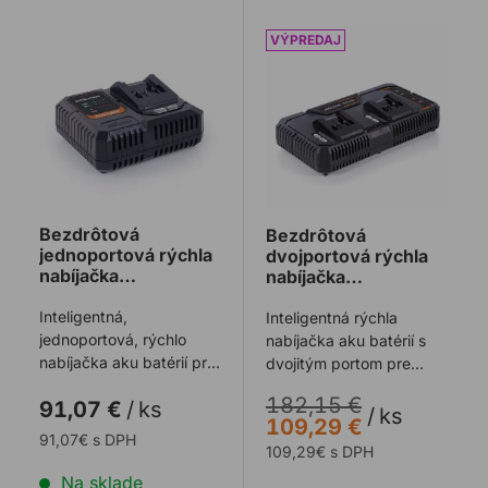
Bezdrôtová jednoportová rýchla nabíjačka EVOLUTION
Bezdrôtová dvojportová r
Bezdrôtová
Bezdrôtová
jednoportová rýchla
dvojportová rýchla
nabíjačka
nabíjačka
EVOLUTION
EVOLUTION
R18RCH-Li1 18V Li-
Inteligentná,
R18RCH-Li2 18V Li-
Inteligentná rýchla
Ion EXT
Ion EXT
jednoportová, rýchlo
nabíjačka aku batérií s
nabíjačka aku batérií pre
dvojitým portom pre
nové batérie EXT Li-Ion
nové bezdrôtové
182,15 €
91,07 €
/
ks
18V pre elektri ...
elektrické náradie E ...
/
ks
109,29 €
91,07€ s DPH
109,29€ s DPH
Na sklade