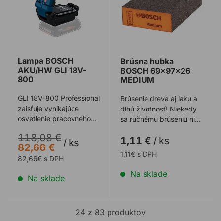
Lampa BOSCH
Brúsna hubka
AKU/HW GLI 18V-
BOSCH 69x97x26
800
MEDIUM
GLI 18V-800 Professional
Brúsenie dreva aj laku a
zaisťuje vynikajúce
dlhú životnosť! Niekedy
osvetlenie pracovného
sa ručnému brúseniu nič
priestoru. S tromi
nevyrovná. Problémom
118,08 €
1,11 €
/
ks
úrovňami jasu ...
je, že ...
/
ks
82,66 €
1,11€ s DPH
82,66€ s DPH
Na sklade
Na sklade
24 z 83 produktov