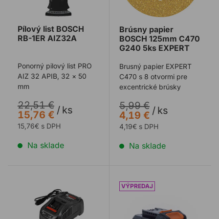
Pílový list BOSCH
Brúsny papier
RB-1ER AIZ32A
BOSCH 125mm C470
G240 5ks EXPERT
Ponorný pilový list PRO
Brusný papier EXPERT
AIZ 32 APIB, 32 × 50
C470 s 8 otvormi pre
mm
excentrické brúsky
22,51 €
5,99 €
/
ks
/
ks
15,76 €
4,19 €
15,76€ s DPH
4,19€ s DPH
Na sklade
Na sklade
Akumulátory BOSCH AKU/Set AKU GBA 18V 2x5,0Ah
Aku batéria EVOLUTION R1