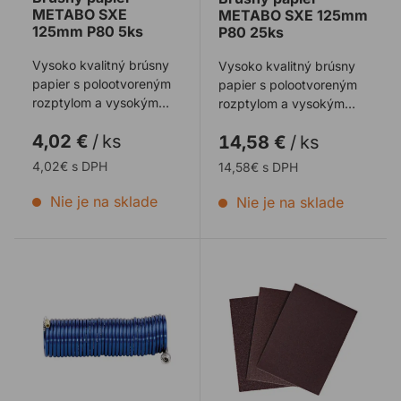
METABO SXE
METABO SXE 125mm
125mm P80 5ks
P80 25ks
Vysoko kvalitný brúsny
Vysoko kvalitný brúsny
papier s polootvoreným
papier s polootvoreným
rozptylom a vysokým
rozptylom a vysokým
brúsnym výkonom pre
brúsnym výkonom pre
4,02 €
/
ks
14,58 €
/
ks
homogénny výsl ...
homogénny výsl ...
4,02€ s DPH
14,58€ s DPH
Nie je na sklade
Nie je na sklade
Hadica METABO vzduchová špirála
Brúsny papier 230x280m