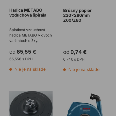
Hadica METABO
Brúsny papier
vzduchová špirála
230x280mm
Z60/Z80
Špirálová vzduchová
hadica METABO v dvoch
variantoch dĺžky.
od
65,55 €
od
0,74 €
65,55€ s DPH
0,74€ s DPH
Nie je na sklade
Nie je na sklade
Unášač na brúsky M14
Odsávací kryt BOSCH GDE