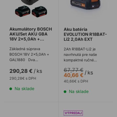
Akumulátory BOSCH
Aku batéria
AKU/Set AKU GBA
EVOLUTION R18BAT-
18V 2x5,0Ah +
Li2 2,0Ah EXT
GAL1880CV
Základná súprava
2Ah R18BAT-Li2 je
BOSCH 18V 2x5,0Ah +
navrhnutá pre naše
GAL1880 Dva
kompaktné ručné
akumulátory 18 V
náradie, kde je prvoradá
67,77 €
290,28 €
/
ks
s kapacitou 5,0 Ah
hmotnosť a jednoduchá
/
ks
40,66 €
a rýchlonabíj ...
...
290,28€ s DPH
40,66€ s DPH
Na sklade
Na sklade
Aku batéria EVOLUTION R18BAT-Li5 5 Ah EXT
Aku batéria EVOLUTION R1