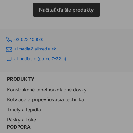
Načítať ďalšie produkty
02 623 10 920
allmedia@allmedia.sk
allmediasro (po-ne 7-22 h)
PRODUKTY
Konštrukčné tepelnoizolačné dosky
Kotviaca a pripevňovacia technika
Tmely a lepidla
Pásky a fólie
PODPORA