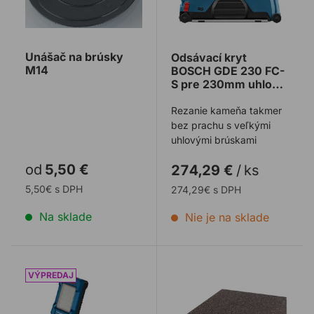
Unášač na brúsky
Odsávací kryt
M14
BOSCH GDE 230 FC-
S pre 230mm uhlové
brúsky
Rezanie kameňa takmer
bez prachu s veľkými
uhlovými brúskami
od
5,50 €
274,29 €
/
ks
5,50€ s DPH
274,29€ s DPH
Na sklade
Nie je na sklade
Lampa BOSCH AKU/HW GLI 18V-800
Brúsna hubka BOSCH 69