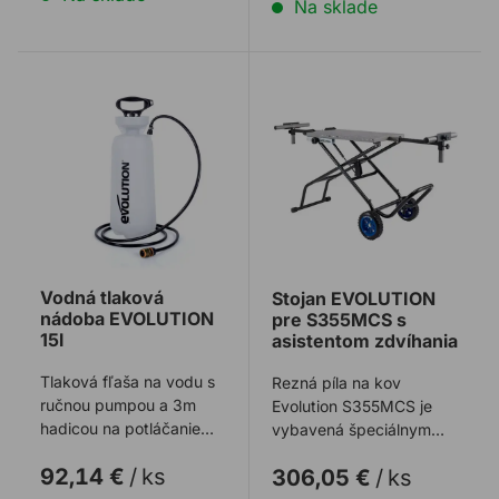
Na sklade
Vodná tlaková nádoba EVOLUTION 15l
Stojan EVOLUTION pre S35
Vodná tlaková
Stojan EVOLUTION
nádoba EVOLUTION
pre S355MCS s
15l
asistentom zdvíhania
Tlaková fľaša na vodu s
Rezná píla na kov
ručnou pumpou a 3m
Evolution S355MCS je
hadicou na potláčanie
vybavená špeciálnym
prachu. Ideálny
podstavcom na
92,14 €
/
ks
306,05 €
/
ks
prenosný zdroj vody ...
kolieskach s funkciou