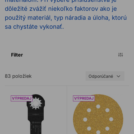
dôležité zvážiť niekoľko faktorov ako je
použitý materiál, typ náradia a úloha, ktorú
sa chystáte vykonať.
Filter
83 položiek
Odporúčané
Pílový list BOSCH RB-1ER AIZ32A
Brúsny papier BOSCH 12