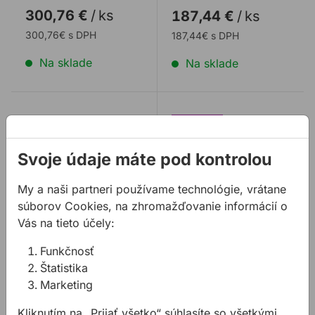
rozšírenia pomocou
300,76 €
/
ks
187,44 €
/
ks
RAGE2. Pracuj ...
predlžovacích ramie ...
300,76€ s DPH
187,44€ s DPH
Na sklade
Na sklade
Vodiaca lišta EVO ST2800 G2 pre R185CCSX
Vodiaca lišta EVO ST1400
Svoje údaje máte pod kontrolou
My a naši partneri používame technológie, vrátane
súborov Cookies, na zhromažďovanie informácií o
Vás na tieto účely:
Vodiaca lišta EVO
Vodiaca lišta EVO
Funkčnosť
ST2800 G2 pre
ST1400 pre
Štatistika
R185CCSX
R185CCSX
Marketing
Vodiaca lišta
Vodiaca lišta
Kliknutím na „Prijať všetko“ súhlasíte so všetkými
EVOLUTION ST 2800 s