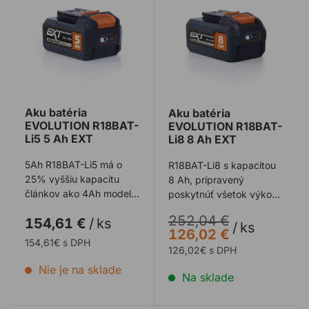
Aku batéria
Aku batéria
EVOLUTION R18BAT-
EVOLUTION R18BAT-
Li5 5 Ah EXT
Li8 8 Ah EXT
5Ah R18BAT-Li5 má o
R18BAT-Li8 s kapacitou
25% vyššiu kapacitu
8 Ah, pripravený
článkov ako 4Ah model,
poskytnúť všetok výkon
aby poskytoval ešte
a predĺženú dobu
252,04 €
154,61 €
/
ks
dlhšie doby chodu ...
prevádzky, ktorú pot ...
/
ks
126,02 €
154,61€ s DPH
126,02€ s DPH
Nie je na sklade
Na sklade