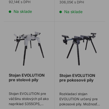
Power ...
92,14€ s DPH
306,05€ s DPH
Na sklade
Na sklade
Stojan EVOLUTION pre stolové píly
Stojan EVOLUTION pre pok
Stojan EVOLUTION
Stojan EVOLUTION
pre stolové píly
pre pokosové píly
Stojan EVOLUTION pre
Rozkladací stojan
väčšinu stolových píl ako
EVOLUTION určený pre
napríklad S355CPS,
pokosové píly. Možnosť
RAPTOR, R355CPS a