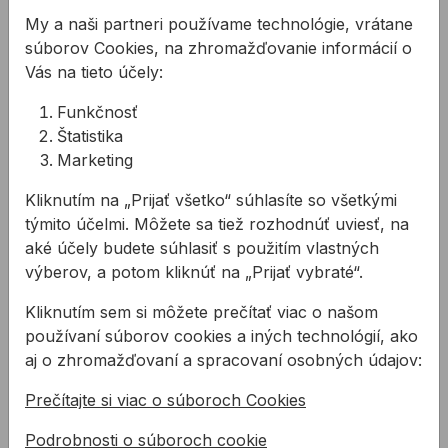
My a naši partneri používame technológie, vrátane
súborov Cookies, na zhromažďovanie informácií o
Píla na kov zvýšená
Nôž na stavebné
300mm
izolačné hmoty
Vás na tieto účely:
Funkčnosť
Píla na kov zvýšená
Nôž vhodný na delenie
Štatistika
300mm-kovový rám,
polystyrénu, sklenej a
Marketing
lakovaná drevená
kamennej vaty a ďalších
rukoväť
izolačných materiálov.
Kliknutím na „Prijať všetko“ súhlasíte so všetkými
6,00 €
15,47 €
/
ks
Čepeľ ...
/
ks
týmito účelmi. Môžete sa tiež rozhodnúť uviesť, na
3,60 €
15,47€ s DPH
aké účely budete súhlasiť s použitím vlastných
3,60€ s DPH
výberov, a potom kliknúť na „Prijať vybraté“.
Nie je na sklade
Na sklade
Kliknutím sem si môžete prečítať viac o našom
používaní súborov cookies a iných technológií, ako
aj o zhromažďovaní a spracovaní osobných údajov:
Píla 600 Z74 PORO-THERM na duté tehly
Píla zatváracia FESTA 18
Prečítajte si viac o súboroch Cookies
Podrobnosti o súboroch cookie