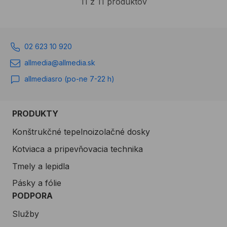
11 z 11 produktov
02 623 10 920
allmedia@allmedia.sk
allmediasro (po-ne 7-22 h)
PRODUKTY
Konštrukčné tepelnoizolačné dosky
Kotviaca a pripevňovacia technika
Tmely a lepidla
Pásky a fólie
PODPORA
Služby