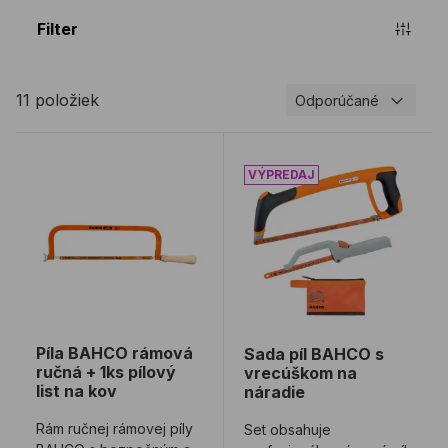
Filter
11 položiek
Odporúčané
Píla BAHCO rámová ručná + 1ks pílový list na kov
Sada píl BAHCO s vrecúšk
Píla BAHCO rámová
Sada píl BAHCO s
ručná + 1ks pílový
vrecúškom na
list na kov
náradie
Rám ručnej rámovej píly
Set obsahuje