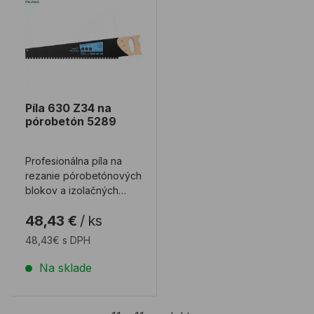
Píla 630 Z34 na
pórobetón 5289
Profesionálna píla na
rezanie pórobetónových
blokov a izolačných
dosiek
48,43 €
/
ks
48,43€ s DPH
Na sklade