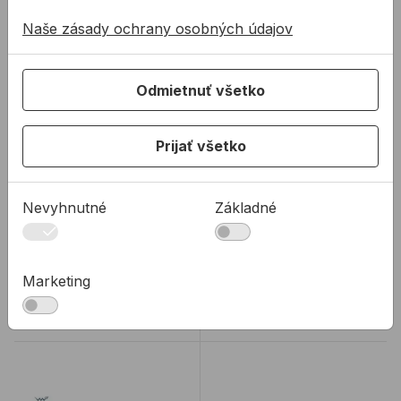
Naše zásady ochrany osobných údajov
Odmietnuť všetko
Píla 600 Z74 PORO-
Píla zatváracia
THERM na duté
FESTA 180mm 45061
tehly
Prijať všetko
Profesionálna píla na
Píla zatváracia FESTA
duté tehly
180mm na drevo
(POROTHERM, HELUZ,
Nevyhnutné
Základné
TONDACH atď.).
17,65 €
12,66 €
/
ks
/
ks
14,12 €
5,06 €
14,12€ s DPH
5,06€ s DPH
Marketing
Na sklade
Na sklade
Píla 630 Z34 na pórobetón 5289