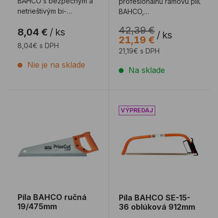
BAHCO s bezpečným a
profesionálnu rámovú pílu
netrieštivým bi-
BAHCO,
metalovým pílovým
malú ručnú rámovú pílu
42,39 €
8,04 €
/
ks
listom BAHCO Sandflex®
BAHCO a užitočnú
/
ks
21,19 €
...
kapsičku so zi ...
8,04€ s DPH
21,19€ s DPH
Nie je na sklade
Na sklade
Píla BAHCO ručná 19/475mm
Píla BAHCO SE-15-36 obl
Píla BAHCO ručná
Píla BAHCO SE-15-
19/475mm
36 oblúková 912mm