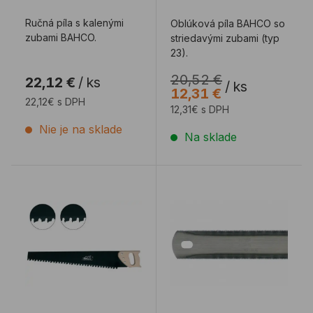
Ručná píla s kalenými
Oblúková píla BAHCO so
zubami BAHCO.
striedavými zubami (typ
23).
20,52 €
22,12 €
/
ks
/
ks
12,31 €
22,12€ s DPH
12,31€ s DPH
Nie je na sklade
Na sklade
Píla PILANA na pórobetón
Pílovy list obojstranný 