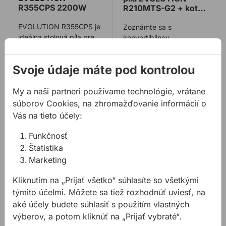
R355CPS 2200W
R210MTS-G2 + kotúč
RAGE
EVOLUTION R355CPS je
Zoznámte sa s
ideálna stolová píla pre
konvertibilnou
každého, kto pracuje s
pokosovou/stolovou pílou
kovom, drevom a
R210MTS-G2, je to sila
Svoje údaje máte pod kontrolou
463,85 €
/
ks
380,18 €
/
ks
plastom a potre ...
všestrannosti a presnos
...
463,85€ s DPH
380,18€ s DPH
My a naši partneri používame technológie, vrátane
Na sklade
súborov Cookies, na zhromažďovanie informácií o
Na sklade
Vás na tieto účely:
Funkčnosť
Stolová píla EVOLUTION S355CPS Raptor 2200W + ko
Štatistika
Marketing
Kliknutím na „Prijať všetko“ súhlasíte so všetkými
týmito účelmi. Môžete sa tiež rozhodnúť uviesť, na
aké účely budete súhlasiť s použitím vlastných
výberov, a potom kliknúť na „Prijať vybraté“.