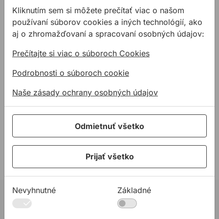
Stolová píla
Kliknutím sem si môžete prečítať viac o našom
EVOLUTION
používaní súborov cookies a iných technológií, ako
S355CPS Raptor
aj o zhromažďovaní a spracovaní osobných údajov:
2200W + kotúč na
oceľ
Píla na kov S355CPS je
Prečítajte si viac o súboroch Cookies
ideálna na rezanie
hranatých profilov,
Podrobnosti o súboroch cookie
uholníkov, rúr a plechu
623,75 €
/
ks
vrátane strešn ...
Naše zásady ochrany osobných údajov
623,75€ s DPH
Na sklade
Odmietnuť všetko
5 z 5 produktov
Prijať všetko
Nevyhnutné
Základné
02 623 10 920
allmedia@allmedia.sk