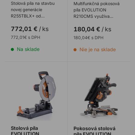
Stolová píla na stavbu
Multifunkčná pokosová
novej generácie
píla EVOLUTION
R255TBLX+ od
R210CMS využíva
spoločnosti EVOLUTION
viacúčelovú technológiu
772,01 €
/
ks
180,04 €
/
ks
je tu. Je to naša
rezania, optimalizovanú
najvýkon ...
...
772,01€ s DPH
180,04€ s DPH
Na sklade
Nie je na sklade
Stolová píla EVOLUTION R355CPS 2200W
Pokosová stolová píla E
Stolová píla
Pokosová stolová
EVOLUTION
píla EVOLUTION