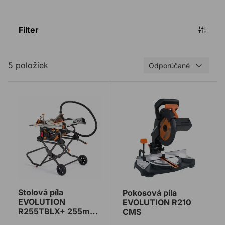
Filter
5 položiek
Odporúčané
Stolová píla EVOLUTION R255TBLX+ 255mm so stoj
Pokosová píla EVOLUTIO
Stolová píla
Pokosová píla
EVOLUTION
EVOLUTION R210
R255TBLX+ 255mm
CMS
so stojanom