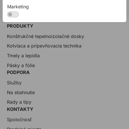
allmediasro (po-ne 7-22 h)
Marketing
PRODUKTY
Konštrukčné tepelnoizolačné dosky
Kotviaca a pripevňovacia technika
Tmely a lepidla
Pásky a fólie
PODPORA
Služby
Na stiahnutie
Rady a tipy
KONTAKTY
Spoločnosť