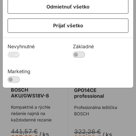
Na sklade
Nie je na sklade
Odmietnuť všetko
Prijať všetko
Uhlová brúska BOSCH AKU/GWS18V-8
Leštička BOSCH GPO14CE p
Nevyhnutné
Základné
Marketing
Uhlová brúska
Leštička BOSCH
BOSCH
GPO14CE
AKU/GWS18V-8
professional
Kompaktné a rýchle
Profesionálna leštička
riešenie najmä na
BOSCH
každodenné rezanie
441,57 €
322,26 €
/
ks
/
ks