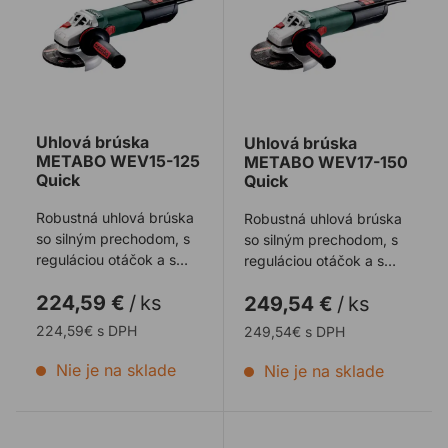
Uhlová brúska
Uhlová brúska
METABO WEV15-125
METABO WEV17-150
Quick
Quick
Robustná uhlová brúska
Robustná uhlová brúska
so silným prechodom, s
so silným prechodom, s
reguláciou otáčok a s
reguláciou otáčok a s
najvyššou stálosťou
najvyššou stálosťou
224,59 €
/
ks
249,54 €
/
ks
výkonu jej t ...
výkonu jej t ...
224,59€ s DPH
249,54€ s DPH
Nie je na sklade
Nie je na sklade
Uhlová brúska METABO WEV 17-125 QUICK
Uhlová brúska BOSCH G