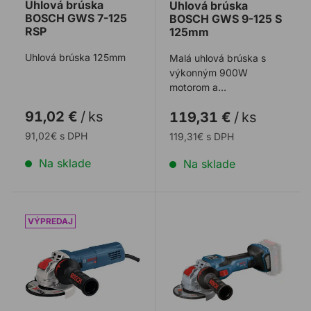
Uhlová brúska
Uhlová brúska
BOSCH GWS 7-125
BOSCH GWS 9-125 S
RSP
125mm
Uhlová brúska 125mm
Malá uhlová brúska s
výkonným 900W
motorom a
reguláciou otáčok pre
91,02 €
/
ks
119,31 €
/
ks
prácu so širokou škálou
materiálo ...
91,02€ s DPH
119,31€ s DPH
Na sklade
Na sklade
Uhlová brúska BOSCH GWX 9-125S X-Lock
Uhlová brúska BOSCH X-L