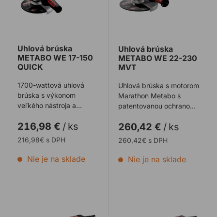
Uhlová brúska
Uhlová brúska
METABO WE 17-150
METABO WE 22-230
QUICK
MVT
1700-wattová uhlová
Uhlová brúska s motorom
brúska s výkonom
Marathon Metabo s
veľkého nástroja a
patentovanou ochranou
obratnosťou malej brúsky
proti prachu pre dlhú
216,98 €
/
ks
260,42 €
/
ks
pre najrýchlejší úb ...
životnosť ...
216,98€ s DPH
260,42€ s DPH
Nie je na sklade
Nie je na sklade
Uhlová brúska METABO WEV15-125 Quick
Uhlová brúska METABO WE