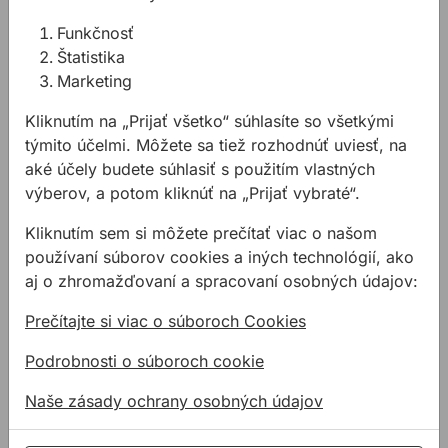
Funkčnosť
Uhlová brúska BOSCH AKU/GWS18V-11 S 125mm
Uhlová brúska BOSCH AK
Štatistika
Marketing
Kliknutím na „Prijať všetko“ súhlasíte so všetkými
týmito účelmi. Môžete sa tiež rozhodnúť uviesť, na
aké účely budete súhlasiť s použitím vlastných
výberov, a potom kliknúť na „Prijať vybraté“.
Uhlová brúska
Uhlová brúska
Kliknutím sem si môžete prečítať viac o našom
BOSCH
BOSCH
používaní súborov cookies a iných technológií, ako
AKU/GWS18V-11 S
AKU/GWS18V-11 S
aj o zhromažďovaní a spracovaní osobných údajov:
125mm
125mm solo
Univerzálne náradie pre
Univerzálne náradie pre
Prečítajte si viac o súboroch Cookies
maximálne všestranné
maximálne všestranné
rezanie a brúsenie.
rezanie a brúsenie
Podrobnosti o súboroch cookie
261,99 €
247,23 €
/
ks
/
ks
170,29 €
Naše zásady ochrany osobných údajov
247,23€ s DPH
170,29€ s DPH