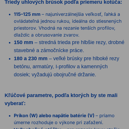
Triedy uhlových brúsok podľa priemeru kotúča:
115–125 mm
– najuniverzálnejšia veľkosť, ľahká a
ovládateľná jednou rukou, ideálna do stiesnených
priestorov. Vhodná na rezanie tenších profilov,
dlaždíc a obrusovanie zvarov.
150 mm
– stredná trieda pre hlbšie rezy, drobné
stavebné a zámočnícke práce.
180 a 230 mm
– veľké brúsky pre hlboké rezy
betónu, armatúry, I-profilov a kamenných
dosiek; vyžadujú obojručné držanie.
Kľúčové parametre, podľa ktorých by ste mali
vyberať:
Príkon (W) alebo napätie batérie (V)
– priamo
úmerne rozhoduje o výkone pri zaťažení.