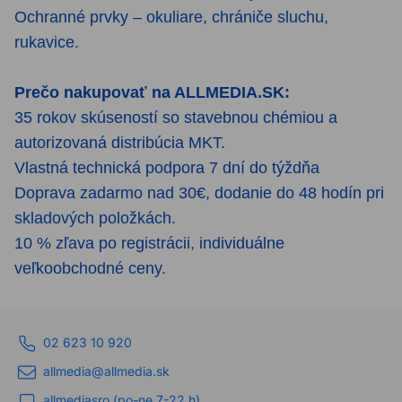
Ochranné prvky – okuliare, chrániče sluchu,
rukavice.
Prečo nakupovať na ALLMEDIA.SK:
35 rokov skúseností so stavebnou chémiou a
autorizovaná distribúcia MKT.
Vlastná technická podpora 7 dní do týždňa
Doprava zadarmo nad 30€, dodanie do 48 hodín pri
skladových položkách.
10 % zľava po registrácii, individuálne
veľkoobchodné ceny.
02 623 10 920
allmedia@allmedia.sk
allmediasro (po-ne 7-22 h)