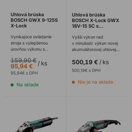
Uhlová brúska
Uhlová brúska
BOSCH GWX 9-125S
BOSCH X-Lock GWX
X-Lock
18V-15 SC s
ochranným krytom
Vynikajúce ovládanie
Vyšší výkon než
stroja s vylepšenou
v minulosti: výkon novej
úrovňou výkonu s
akumulátorovej uhlovej
reguláciou otáčok a s
brúsky plne zodpovedá
159,90 €
500,19 €
/
ks
inovatívnym a bezpeč ...
výkonu elektri ...
/
ks
95,94 €
500,19€ s DPH
95,94€ s DPH
Nie je na sklade
Na sklade
Uhlová brúska METABO WE 17-150 QUICK
Uhlová brúska METABO W