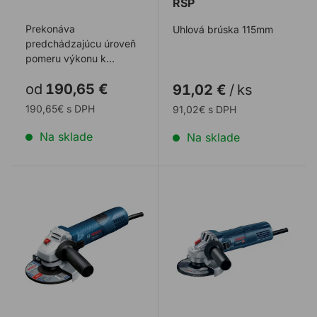
RSP
Prekonáva
Uhlová brúska 115mm
predchádzajúcu úroveň
pomeru výkonu k
veľkosti rukoväti a
od
190,65 €
91,02 €
/
ks
poskytuje možnosť
nastavenia otá ...
190,65€ s DPH
91,02€ s DPH
Na sklade
Na sklade
Uhlová brúska BOSCH GWS 7-125 RSP
Uhlová brúska BOSCH GW