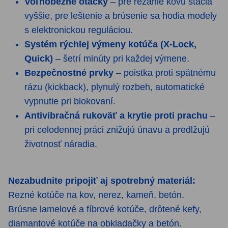
Voľnobežné otáčky
– pre rezanie kovu stačia
vyššie, pre leštenie a brúsenie sa hodia modely
s elektronickou reguláciou.
Systém rýchlej výmeny kotúča (X-Lock,
Quick)
– šetrí minúty pri každej výmene.
Bezpečnostné prvky
– poistka proti spätnému
rázu (kickback), plynulý rozbeh, automatické
vypnutie pri blokovaní.
Antivibračná rukoväť a krytie proti prachu
–
pri celodennej práci znižujú únavu a predlžujú
životnosť náradia.
Nezabudnite pripojiť aj spotrebný materiál:
Rezné kotúče na kov, nerez, kameň, betón.
Brúsne lamelové a fíbrové kotúče, drôtené kefy,
diamantové kotúče na obkladačky a betón.