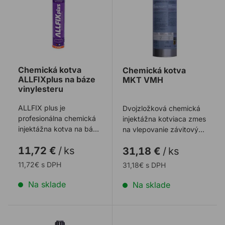
Chemická kotva
Chemická kotva
ALLFIXplus na báze
MKT VMH
vinylesteru
ALLFIX plus je
Dvojzložková chemická
profesionálna chemická
injektážna kotviaca zmes
injektážna kotva na báze
na vlepovanie závitových
vinylesteru pre vysoké
prvkov a betonárskej
11,72 €
/
ks
31,18 €
/
ks
zaťaženia
výstuže ...
11,72€ s DPH
31,18€ s DPH
Na sklade
Na sklade
Chemická kotva MKT VMZ
Chemická kotva MKT V