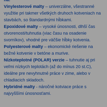
Vinylesterové malty
– univerzálne, všestranné
využitie pri takmer všetkých druhoch kotveniach na
stavbách, so štandardnými hĺbkami.
Epoxidové malty
– vysoké únosnosti, dlhší čas
otvorenosti/tuhnutia (viac času na osadenie
svorníkov), vhodné pre väčšie hĺbky kotvenia.
Polyesterové malty
– ekonomické riešenie na
bežné kotvenie v betóne a murive.
Nízkoteplotné (POLAR) verzie
– tuhnutie aj pri
veľmi nízkych teplotách (až do mínus 20 st.C),
ideálne pre nevyhnutné práce v zime, alebo v
chladiacich skladoch.
Hybridné malty
- náročné kotviace práce s
najvyššími únosnosťami.