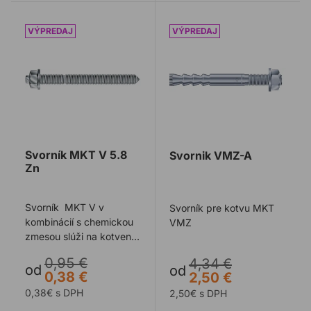
Svorník MKT V 5.8 Zn
Svornik VMZ-A
Svorník MKT V 5.8
Svornik VMZ-A
Zn
Svorník MKT V v
Svorník pre kotvu MKT
kombinácií s chemickou
VMZ
zmesou slúži na kotvenie
s vysokými únosnosťami
0,95 €
4,34 €
od
od
0,38 €
2,50 €
0,38€ s DPH
2,50€ s DPH