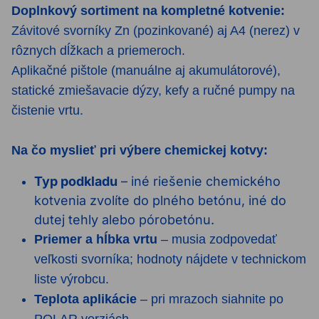
Doplnkový sortiment na kompletné kotvenie:
Závitové svorníky Zn (pozinkované) aj A4 (nerez) v
rôznych dĺžkach a priemeroch.
Aplikačné pištole (manuálne aj akumulátorové),
statické zmiešavacie dýzy, kefy a ručné pumpy na
čistenie vrtu.
Na čo myslieť pri výbere chemickej kotvy:
Typ podkladu
– iné riešenie chemického
kotvenia zvolíte do plného betónu, iné do
dutej tehly alebo pórobetónu.
Priemer a hĺbka vrtu
– musia zodpovedať
veľkosti svorníka; hodnoty nájdete v technickom
liste výrobcu.
Teplota aplikácie
– pri mrazoch siahnite po
POLAR verziách.