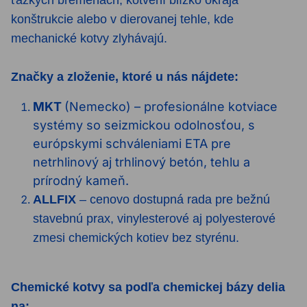
konštrukcie alebo v dierovanej tehle, kde
mechanické kotvy zlyhávajú.
Značky a zloženie, ktoré u nás nájdete:
MKT
(Nemecko) – profesionálne kotviace
systémy so seizmickou odolnosťou, s
európskymi schváleniami ETA pre
netrhlinový aj trhlinový betón, tehlu a
prírodný kameň.
ALLFIX
– cenovo dostupná rada pre bežnú
stavebnú prax, vinylesterové aj polyesterové
zmesi chemických kotiev bez styrénu.
Chemické kotvy sa podľa
chemickej bázy
delia
na: