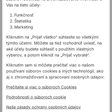
7,65 €
1,59 €
Vás na tieto účely:
7,65€ s DPH
1,59€ s DPH
Funkčnosť
Na sklade
Na sklade
Štatistika
Marketing
Svornik MKT VMU-A M12/10/135 Zn 5.8
Dvojzložkové opravné lep
Kliknutím na „Prijať všetko“ súhlasíte so všetkými
týmito účelmi. Môžete sa tiež rozhodnúť uviesť, na
aké účely budete súhlasiť s použitím vlastných
výberov, a potom kliknúť na „Prijať vybraté“.
Kliknutím sem si môžete prečítať viac o našom
používaní súborov cookies a iných technológií, ako
aj o zhromažďovaní a spracovaní osobných údajov:
Svornik MKT VMU-A
Dvojzložkové
M12/10/135 Zn 5.8
opravné lepidlo TOX
Prečítajte si viac o súboroch Cookies
Liquix SOS 25ml
Podrobnosti o súboroch cookie
Injektážny systém VMU
Natierateľné a brúsiteľné
plus je univerzálny
opravné lepidlo TOX 2K
Naše zásady ochrany osobných údajov
injektážny systém pre
Liquix SOS je vhodné pre