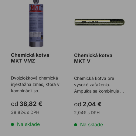
Chemická kotva
Chemická kotva
MKT VMZ
MKT V
Dvojzložková chemická
Chemická kotva pre
injektážna zmes, ktorá v
vysoké zaťaženia.
kombinácií so
Ampulka sa kombinuje s
stupňovitým svorníkom
oceľovými svorníkmi.
od
38,82 €
od
2,04 €
dosahuje najvyšši ...
38,82€ s DPH
2,04€ s DPH
Na sklade
Na sklade