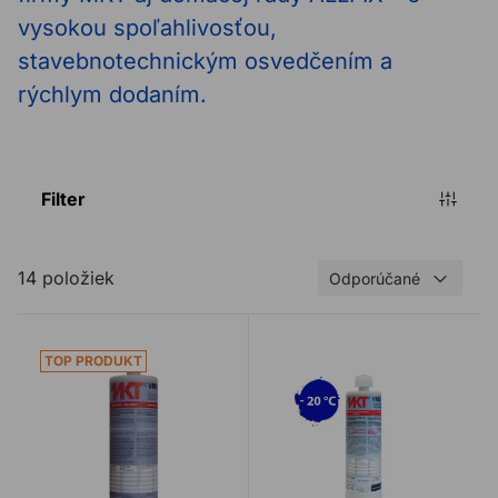
vysokou spoľahlivosťou,
stavebnotechnickým osvedčením a
rýchlym dodaním.
Filter
14 položiek
Odporúčané
Chemická kotva MKT VMU plus
Chemická kotva MKT VMU