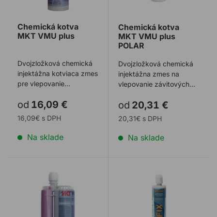
Chemická kotva
Chemická kotva
MKT VMU plus
MKT VMU plus
POLAR
Dvojzložková chemická
Dvojzložková chemická
injektážna kotviaca zmes
injektážna zmes na
pre vlepovanie
vlepovanie závitových
závitových prvkov a
prvkov a betonárskej
od
16,09 €
od
20,31 €
betonárskej výstuž ...
výstuže do rôzny ...
16,09€ s DPH
20,31€ s DPH
Na sklade
Na sklade
Chemická kotva MKT VMEplus
Chemická kotva ALLFIX PY 