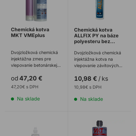
Chemická kotva
Chemická kotva
MKT VMEplus
ALLFIX PY na báze
polyesteru bez
styrénu 300 ml
Dvojzložková chemická
Dvojzložková chemická
injektážna zmes pre
injektážna kotva na
vlepovanie betonárskej
vlepovanie závitových
výstuže a závitových
prvkov a betonárskej
od
47,20 €
10,98 €
/
ks
prvkov do netr ...
výstuže do netr ...
47,20€ s DPH
10,98€ s DPH
Na sklade
Na sklade
Chemická kotva ALLFIXplus na báze vinylesteru
Chemická kotva MKT VMH