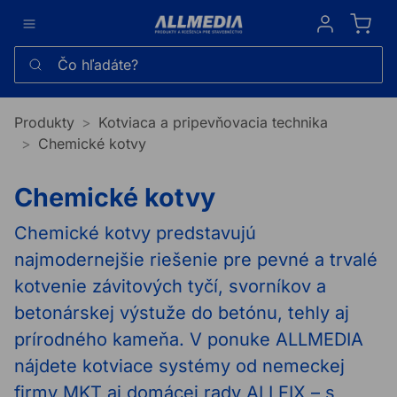
Sign in
Čo hľadáte?
Produkty
Kotviaca a pripevňovacia technika
Chemické kotvy
Chemické kotvy
Chemické kotvy predstavujú
najmodernejšie riešenie pre pevné a trvalé
kotvenie závitových tyčí, svorníkov a
betonárskej výstuže do betónu, tehly aj
prírodného kameňa. V ponuke ALLMEDIA
nájdete kotviace systémy od nemeckej
firmy MKT aj domácej rady ALLFIX – s