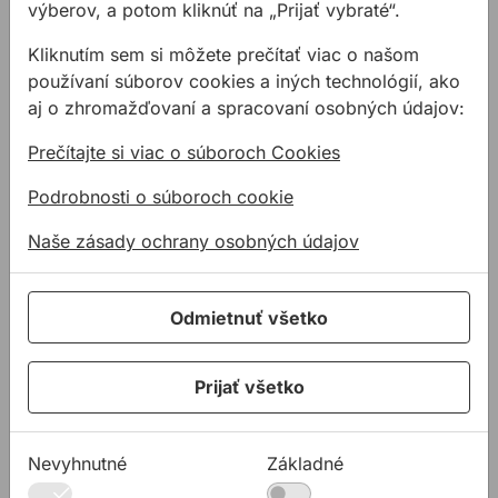
výberov, a potom kliknúť na „Prijať vybraté“.
Kliknutím sem si môžete prečítať viac o našom
Sada 50mm jadrových vrtákov EVOLUTION CYCLONE
Jadrový vrták EVOLUTION
používaní súborov cookies a iných technológií, ako
aj o zhromažďovaní a spracovaní osobných údajov:
Prečítajte si viac o súboroch Cookies
Podrobnosti o súboroch cookie
Naše zásady ochrany osobných údajov
Sada 50mm
Jadrový vrták
jadrových vrtákov
EVOLUTION krátky
Odmietnuť všetko
EVOLUTION
25mm
CYCLONE
Prémiová sada jadrových
Jadrové vrtáky
Prijať všetko
vrtákov s rozmermi
EVOLUTION do
12mm, 14mm, 16mm,
magnetických vŕtačiek s
18mm, 20mm a 22mm v
dĺžkou 25 mm a
230,86 €
19,07 €
dĺžke 50mm. Prém ...
upínaním Weldon 19
Nevyhnutné
Základné
/
ks
od
115,43 €
12,71 €
vyrobené z rýc ...