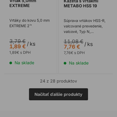
Vrták 5,0mm
Kazeta s vrtákmi
EXTREME
METABO HSS 19
Vrtáky do kovu 5,0 mm
Súprava vrtákov HSS-R,
EXTREME 2™
valcované prevedenie,
valcové, Typ N,
vybrúsenie plášťa kužeľa
3,79 €
11,08 €
118°, vrchná p ...
/
ks
/
ks
1,89 €
7,76 €
1,89€ s DPH
7,76€ s DPH
Na sklade
Na sklade
24 z 28 produktov
Načítať ďalšie produkty