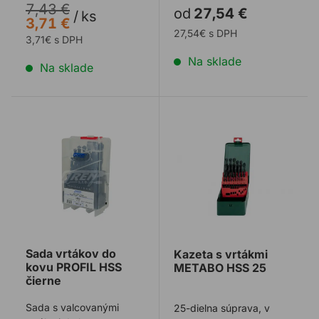
7,43 €
od
27,54 €
PointTeQ
upínaním Weldon 19
/
ks
3,71 €
vyrobené z rýc ...
27,54€ s DPH
3,71€ s DPH
Na sklade
Na sklade
Sada vrtákov do kovu PROFIL HSS čierne
Kazeta s vrtákmi METABO
Sada vrtákov do
Kazeta s vrtákmi
kovu PROFIL HSS
METABO HSS 25
čierne
Sada s valcovanými
25-dielna súprava, v