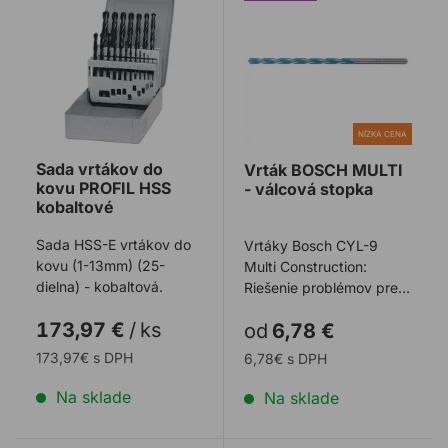
NÍZKA CENA
Sada vrtákov do
Vrták BOSCH MULTI
kovu PROFIL HSS
- válcová stopka
kobaltové
Sada HSS-E vrtákov do
Vrtáky Bosch CYL-9
kovu (1-13mm) (25-
Multi Construction:
dielna) - kobaltová.
Riešenie problémov pre
vŕtanie takmer do
173,97 €
/
ks
od
6,78 €
všetkých materiálov. ...
173,97€ s DPH
6,78€ s DPH
Na sklade
Na sklade