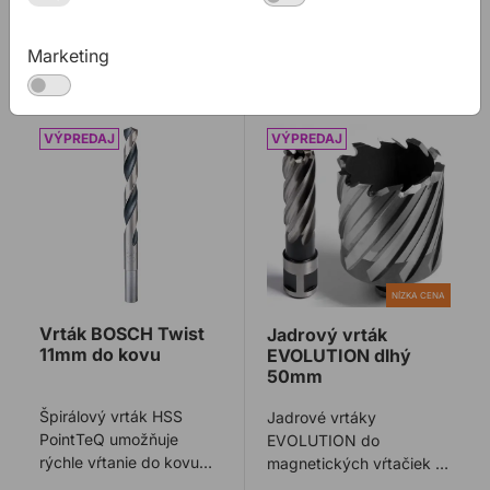
115,43€ s DPH
12,71€ s DPH
Na sklade
Na sklade
Marketing
Vrták BOSCH Twist 11mm do kovu
Jadrový vrták EVOLUTION
NÍZKA CENA
Vrták BOSCH Twist
Jadrový vrták
11mm do kovu
EVOLUTION dlhý
50mm
Špirálový vrták HSS
Jadrové vrtáky
PointTeQ umožňuje
EVOLUTION do
rýchle vŕtanie do kovu
magnetických vŕtačiek s
vďaka dizajnu hrotu
dĺžkou 50 mm a