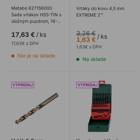
Metabo 627156000
Vrtáky do kovu 4,5 mm
Sada vrtákov HSS-TIN s
EXTREME 2™
úložným puzdrom, 19-
dielna, (1-10x0,5 mm)
3,26 €
17,63 €
/
ks
/
ks
1,63 €
17,63€ s DPH
1,63€ s DPH
Nie je na sklade
Na sklade
Vrták 5,0mm EXTREME
Kazeta s vrtákmi METABO 