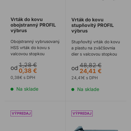
Vrták do kovu
Vrták do kovu
obojstranný PROFIL
stupňovitý PROFIL
výbrus
výbrus
Obojstranný vybrusovaný
Stupňovitý vrták do kovu
HSS vrták do kovu s
a plastu na zväčšovnia
valcovou stopkou
dier s valcovou stopkou
1,28 €
48,82 €
od
od
0,38 €
24,41 €
0,38€ s DPH
24,41€ s DPH
Na sklade
Na sklade
Vrták do kovu PROFIL kuželový
Záhlbník kužeľový HSS-Co