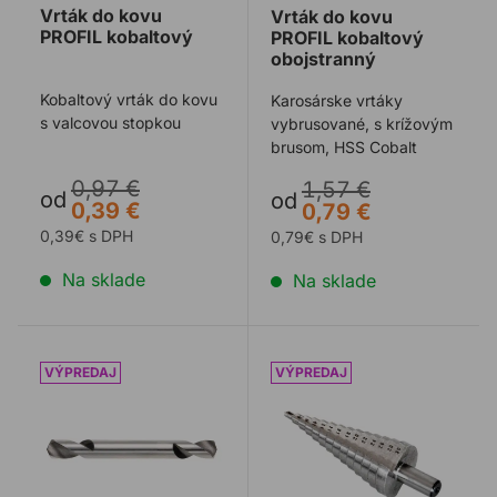
Vrták do kovu
Vrták do kovu
PROFIL kobaltový
PROFIL kobaltový
obojstranný
Kobaltový vrták do kovu
Karosárske vrtáky
s valcovou stopkou
vybrusované, s krížovým
brusom, HSS Cobalt
0,97 €
1,57 €
od
od
0,39 €
0,79 €
0,39€ s DPH
0,79€ s DPH
Na sklade
Na sklade
Vrták do kovu obojstranný PROFIL výbrus
Vrták do kovu stupňovitý 