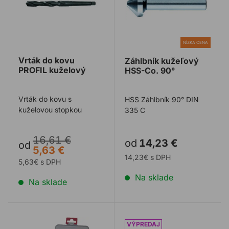
NÍZKA CENA
Vrták do kovu
Záhlbník kužeľový
PROFIL kuželový
HSS-Co. 90°
Vrták do kovu s
HSS Záhlbník 90° DIN
kuželovou stopkou
335 C
16,61 €
od
14,23 €
od
5,63 €
14,23€ s DPH
5,63€ s DPH
Na sklade
Na sklade
Sada vrtákov do kovu PROFIL HSS kobaltové
Vrták BOSCH MULTI - válc