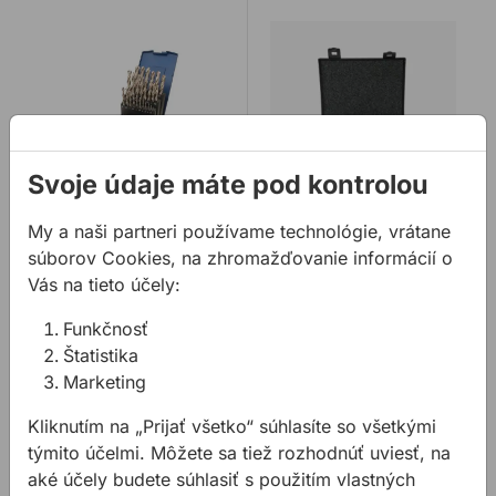
Sada vrtákov do kovu PROFIL výbrusové
Sada 25mm jadrových vr
Svoje údaje máte pod kontrolou
My a naši partneri používame technológie, vrátane
Sada vrtákov do
Sada 25mm
kovu PROFIL
jadrových vrtákov
súborov Cookies, na zhromažďovanie informácií o
výbrusové
EVOLUTION
Vás na tieto účely:
CYCLONE
Na výber tri sady: 13 ks
Prémiová sada jadrových
Funkčnosť
HSS vrtákov do kovu –
vrtákov s rozmermi
Štatistika
výbrusové (1,5 - 6,5 mm)
12mm, 14mm, 16mm,
Marketing
19 ks HSS vrtákov do ...
18mm, 20mm a 22mm v
od
60,73 €
129,20 €
/
ks
dĺžke 25mm. Prém ...
Kliknutím na „Prijať všetko“ súhlasíte so všetkými
60,73€ s DPH
129,20€ s DPH
týmito účelmi. Môžete sa tiež rozhodnúť uviesť, na
aké účely budete súhlasiť s použitím vlastných
Na sklade
Na sklade