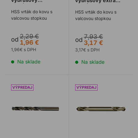
výbrusový
výbrusový extra
predĺžený
predĺžený
HSS vrták do kovu s
HSS vrták do kovu s
valcovou stopkou
valcovou stopkou
2,29 €
7,93 €
od
od
1,96 €
3,17 €
1,96€ s DPH
3,17€ s DPH
Na sklade
Na sklade
Vrták do kovu PROFIL kobaltový
Vrták do kovu PROFIL koba