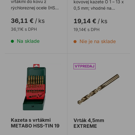
vrtákmi do kovu z
kovovej kazete O 1 – 13 x
rýchloreznej ocele (HSS)
0,5 mm; vhodné na
DIN 338.
vŕtanie ocele,
36,11 €
/
ks
19,14 €
/
ks
neželezných kovov, ...
36,11€ s DPH
19,14€ s DPH
Na sklade
Nie je na sklade
Kazeta s vrtákmi METABO HSS-TIN 19
Vrták 4,5mm EXTREME
Kazeta s vrtákmi
Vrták 4,5mm
METABO HSS-TIN 19
EXTREME