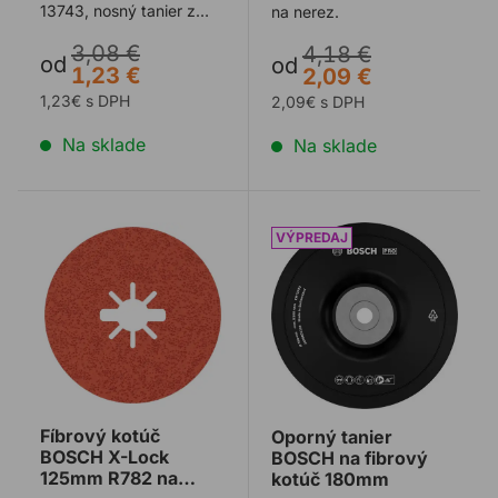
13743, nosný tanier z
na nerez.
tkaniny zo sklenených vl
3,08 €
4,18 €
...
od
od
1,23 €
2,09 €
1,23€ s DPH
2,09€ s DPH
Na sklade
Na sklade
Fíbrový kotúč BOSCH X-Lock 125mm R782 na nerez 
Oporný tanier BOSCH na f
Fíbrový kotúč
Oporný tanier
BOSCH X-Lock
BOSCH na fibrový
125mm R782 na
kotúč 180mm