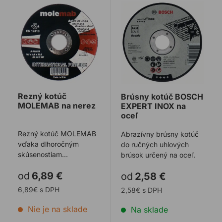
Rezný kotúč MOLEMAB na nerez
Brúsny kotúč BOSCH EXPE
Rezný kotúč
Brúsny kotúč BOSCH
MOLEMAB na nerez
EXPERT INOX na
oceľ
Rezný kotúč MOLEMAB
Abrazívny brúsny kotúč
vďaka dlhoročným
do ručných uhlových
skúsenostiam
brúsok určený na oceľ.
vyniká veľmi dlhou
od
6,89 €
od
2,58 €
životnosťou a
vynikajúcim pomer ...
6,89€ s DPH
2,58€ s DPH
Nie je na sklade
Na sklade