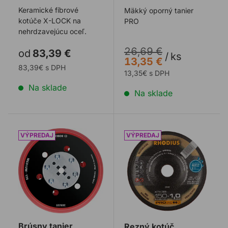
nerez PRISMA
Keramické fíbrové
Mäkký oporný tanier
kotúče X-LOCK na
PRO
nehrdzavejúcu oceľ.
26,69 €
od
83,39 €
/
ks
13,35 €
83,39€ s DPH
13,35€ s DPH
Na sklade
Na sklade
Brúsny tanier BOSCH 125mm MEDIUM EXPERT
Rezný kotúč RHODIUS 150
Brúsny tanier
Rezný kotúč