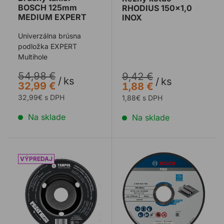
BOSCH 125mm
RHODIUS 150x1,0
MEDIUM EXPERT
INOX
Univerzálna brúsna
podložka EXPERT
Multihole
54,98 €
9,42 €
/
ks
/
ks
32,99 €
1,88 €
32,99€ s DPH
1,88€ s DPH
Na sklade
Na sklade
Kotúč rašpla šikmá 115x3x22,2mm DREVO NZ
Rezný kotúč BOSCH 125x1