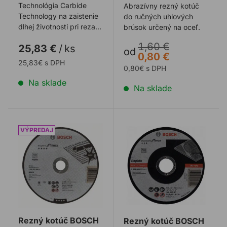
Technológia Carbide
Abrazívny rezný kotúč
Technology na zaistenie
do ručných uhlových
dlhej životnosti pri rezaní
brúsok určený na oceľ.
rôznych
1,60 €
25,83 €
/
ks
materiálov. Technoló ...
od
0,80 €
25,83€ s DPH
0,80€ s DPH
Na sklade
Na sklade
Rezný kotúč BOSCH EXPERT INOX na nerez
Rezný kotúč BOSCH STAN
Rezný kotúč BOSCH
Rezný kotúč BOSCH