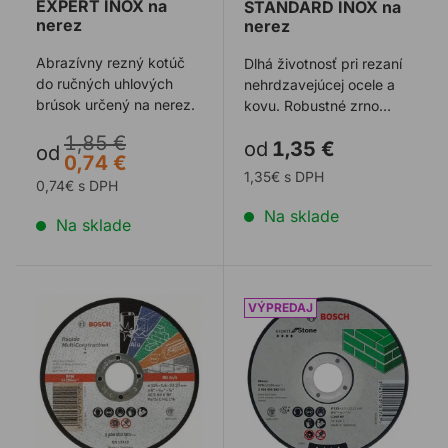
EXPERT INOX na
STANDARD INOX na
nerez
nerez
Abrazívny rezný kotúč
Dlhá životnosť pri rezaní
do ručných uhlových
nehrdzavejúcej ocele a
brúsok určený na nerez.
kovu. Robustné zrno
oxidu hlinitého zaručuje
1,85 €
od
1,35 €
dlhotr ...
od
0,74 €
1,35€ s DPH
0,74€ s DPH
Na sklade
Na sklade
Rezný kotúč BOSCH MultiConstruction na nerez, hliník
Rezný kotúč BOSCH Exper