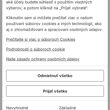
aké účely budete súhlasiť s použitím vlastných
Na sklade
Na sklade
výberov, a potom kliknúť na „Prijať vybraté“.
Kliknutím sem si môžete prečítať viac o našom
používaní súborov cookies a iných technológií, ako
Hrncový brúsny kotúč BOSCH na oceľ
Lamelový kotúč LAMELO na
aj o zhromažďovaní a spracovaní osobných údajov:
Prečítajte si viac o súboroch Cookies
Podrobnosti o súboroch cookie
Naše zásady ochrany osobných údajov
Hrncový brúsny
Lamelový kotúč
kotúč BOSCH na
LAMELO na nerez a
Odmietnuť všetko
oceľ
oceľ
Hrncový brúsny kotúč do
Lamelový brúsny kotúč
Prijať všetko
ručných uhlových brúsok
na nerez a oceľ -
na plošné brúsenie ocele.
zirkónový.
Nevyhnutné
Základné
2,55 €