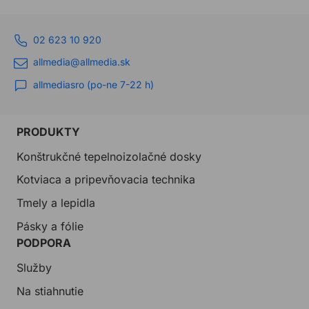
02 623 10 920
allmedia@allmedia.sk
allmediasro (po-ne 7-22 h)
PRODUKTY
Konštrukčné tepelnoizolačné dosky
Kotviaca a pripevňovacia technika
Tmely a lepidla
Pásky a fólie
PODPORA
Služby
Na stiahnutie