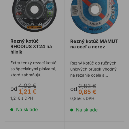
Rezný kotúč
Rezný kotúč MAMUT
RHODIUS XT24 na
na oceľ a nerez
hliník
Extra tenký rezací kotúč
Rezný kotúč do ručných
so špeciálnymi plnivami,
uhlových brúsok vhodný
ktoré zabraňujú
na rezanie ocele a
upchávaniu kotúča.
nereze.
4,02 €
2,83 €
Ideálne tiež pr ...
od
od
1,21 €
0,85 €
1,21€ s DPH
0,85€ s DPH
Na sklade
Na sklade