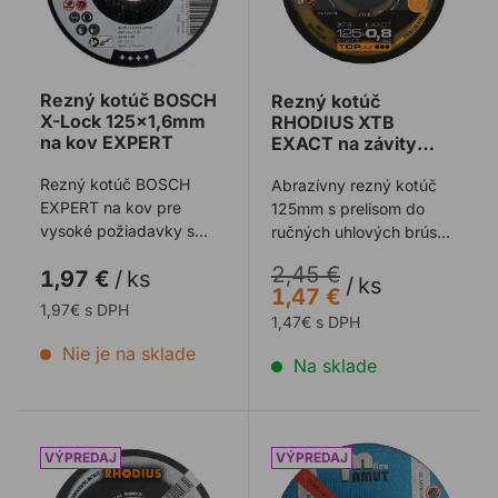
Rezný kotúč BOSCH
Rezný kotúč
X-Lock 125x1,6mm
RHODIUS XTB
na kov EXPERT
EXACT na závity
125mm
Rezný kotúč BOSCH
Abrazívny rezný kotúč
EXPERT na kov pre
125mm s prelisom do
vysoké požiadavky s
ručných uhlových brúsok
beznástrojovým
určený na
2,45 €
1,97 €
/
ks
upínaním X-Lock.
rezanie závitových tyčí
/
ks
1,47 €
...
1,97€ s DPH
1,47€ s DPH
Nie je na sklade
Na sklade
Rezný kotúč RHODIUS XT24 na hliník
Rezný kotúč MAMUT na oce