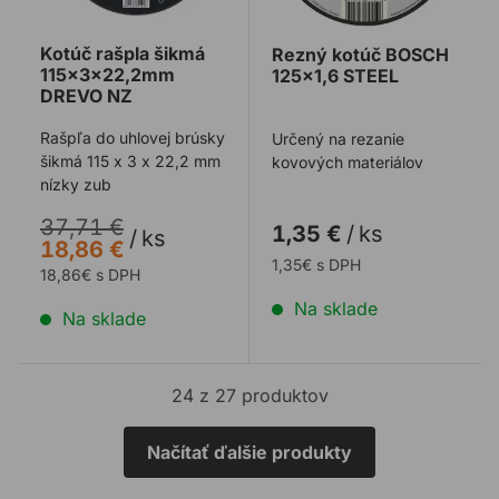
Kotúč rašpla šikmá
Rezný kotúč BOSCH
115x3x22,2mm
125x1,6 STEEL
DREVO NZ
Rašpľa do uhlovej brúsky
Určený na rezanie
šikmá 115 x 3 x 22,2 mm
kovových materiálov
nízky zub
37,71 €
1,35 €
/
ks
/
ks
18,86 €
1,35€ s DPH
18,86€ s DPH
Na sklade
Na sklade
24 z 27 produktov
Načítať ďalšie produkty