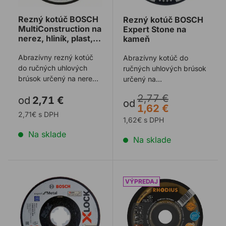
Rezný kotúč BOSCH
Rezný kotúč BOSCH
MultiConstruction na
Expert Stone na
nerez, hliník, plast,
kameň
kameň a keramiku
Abrazívny rezný kotúč
Abrazívny kotúč do
do ručných uhlových
ručných uhlových brúsok
brúsok určený na nerez,
určený na
hliník, plast, kameň a
rezanie kameňa, betónu,
2,77 €
od
2,71 €
keramiku.
bridlice, obkladačiek a ...
od
1,62 €
2,71€ s DPH
1,62€ s DPH
Na sklade
Na sklade
Rezný kotúč BOSCH X-Lock 125x1,6mm na kov EXPE
Rezný kotúč RHODIUS XTB