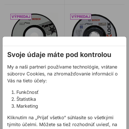
Brúsny kotúč BOSCH EXPERT INOX na nerez
Brúsny kotúč BOSCH 125
Svoje údaje máte pod kontrolou
My a naši partneri používame technológie, vrátane
Brúsny kotúč BOSCH
Brúsny kotúč BOSCH
EXPERT INOX na
súborov Cookies, na zhromažďovanie informácií o
125x6mm X-Lock
nerez
EXPERT na kov
Vás na tieto účely:
Abrazívny brúsny kotúč
Brúsny kotúč X-Lock
Funkčnosť
do ručných uhlových
Expert for Metal ponúka
Štatistika
brúsok určený na nerez.
pôsobivo dlhú životnosť s
Marketing
maximálnou
3,57 €
3,94 €
bezpečnosťou.
od
/
ks
Kliknutím na „Prijať všetko“ súhlasíte so všetkými
1,43 €
1,57 €
týmito účelmi. Môžete sa tiež rozhodnúť uviesť, na
1,43€ s DPH
1,57€ s DPH