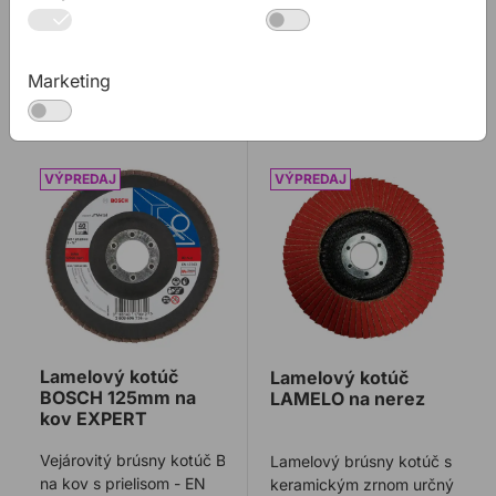
od
23,74 €
od
1,27 €
23,74€ s DPH
1,27€ s DPH
Nie je na sklade
Marketing
Na sklade
Lamelový kotúč BOSCH 125mm na kov EXPERT
Lamelový kotúč LAMELO n
Lamelový kotúč
Lamelový kotúč
BOSCH 125mm na
LAMELO na nerez
kov EXPERT
Vejárovitý brúsny kotúč BOSCH
Lamelový brúsny kotúč s
na kov s prielisom - EN
keramickým zrnom určný