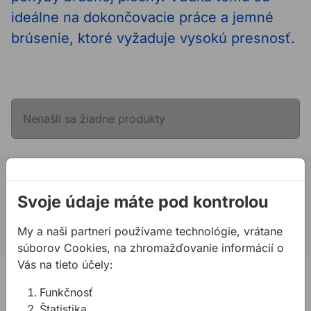
ideálne na dokončovacie práce a jemné
brúsenie, ktoré vyžaduje vysokú presnosť.
Nenašli sa žiadne produkty
02 623 10 920
Svoje údaje máte pod kontrolou
allmedia@allmedia.sk
allmediasro (po-ne 7-22 h)
My a naši partneri používame technológie, vrátane
súborov Cookies, na zhromažďovanie informácií o
Vás na tieto účely:
PRODUKTY
Funkčnosť
Konštrukčné tepelnoizolačné dosky
Štatistika