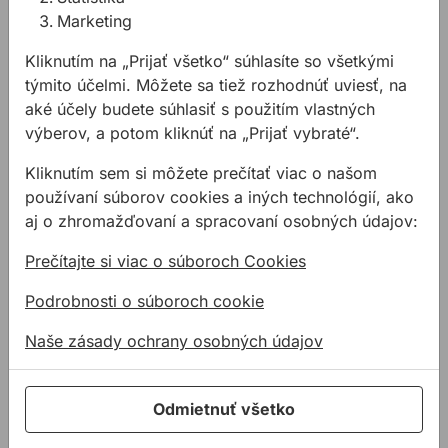
Kotviaca a pripevňovacia technika
Marketing
Tmely a lepidla
Kliknutím na „Prijať všetko“ súhlasíte so všetkými
Pásky a fólie
týmito účelmi. Môžete sa tiež rozhodnúť uviesť, na
PODPORA
aké účely budete súhlasiť s použitím vlastných
výberov, a potom kliknúť na „Prijať vybraté“.
Služby
Kliknutím sem si môžete prečítať viac o našom
Na stiahnutie
používaní súborov cookies a iných technológií, ako
Rady a tipy
aj o zhromažďovaní a spracovaní osobných údajov:
KONTAKTY
Prečítajte si viac o súboroch Cookies
Spoločnosť
Podrobnosti o súboroch cookie
Predajné miesta
Technická podpora
Naše zásady ochrany osobných údajov
Zákaznícka podpora
Servis náradia
Odmietnuť všetko
O NÁS