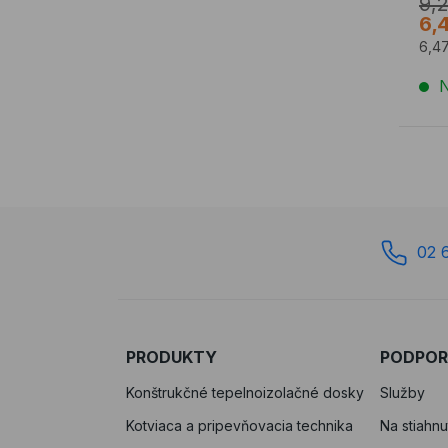
9,
6,
6,4
N
02 
PRODUKTY
PODPO
Konštrukčné tepelnoizolačné dosky
Služby
Kotviaca a pripevňovacia technika
Na stiahnu