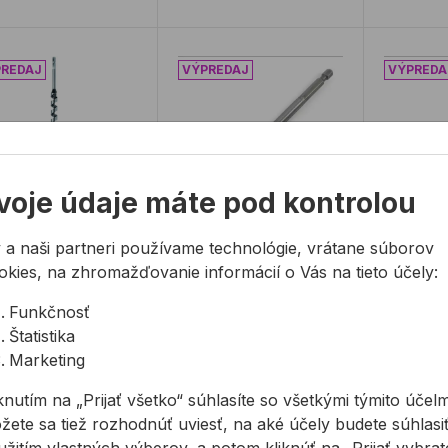
ák do dreva 14x460mm
Vrták do dreva plochý 32mm
Vrták d
voje údaje máte pod kontrolou
ák do dreva
Vrták do dreva
Vrták d
 a naši partneri používame technológie, vrátane súborov
x460mm
plochý 32mm
plochý
okies, na zhromažďovanie informácií o Vás na tieto účely:
Funkčnosť
vitý vrták do dreva
Vrták do dreva plochý
Vrták do
Štatistika
32mm
36mm
Marketing
knutím na „Prijať všetko“ súhlasíte so všetkými týmito účelm
77 €
9,73 €
10,80 
/
ks
/
ks
88 €
4,86 €
5,40 €
žete sa tiež rozhodnúť uviesť, na aké účely budete súhlasiť
8€ s DPH
4,86€ s DPH
5,40€ s 