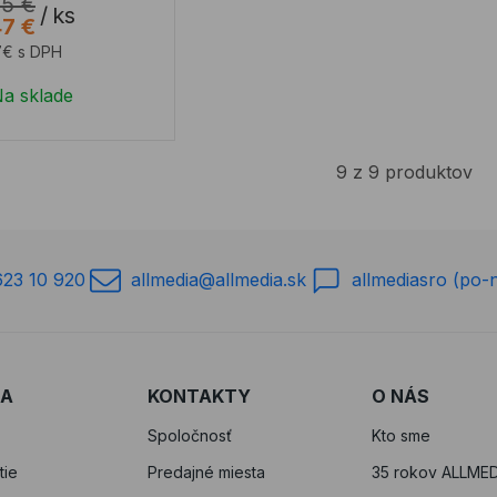
25 €
/
ks
47 €
7€ s DPH
a sklade
9 z 9 produktov
623 10 920
allmedia@allmedia.sk
allmediasro (po-
RA
KONTAKTY
O NÁS
Spoločnosť
Kto sme
tie
Predajné miesta
35 rokov ALLMED