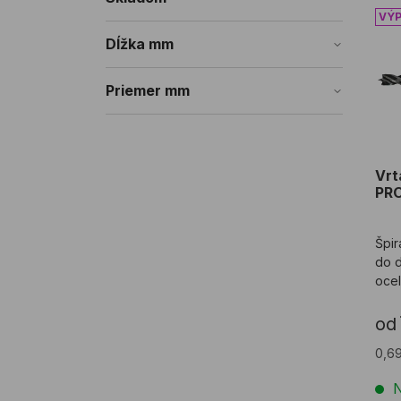
Vrt
Dĺžka mm
Priemer mm
Vrt
PR
Špir
do d
ocel
hro
tvrd
od
0,6
N