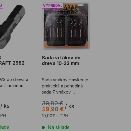
ík WOLFCRAFT 2582 WS 10
Sada vrtákov do dreva 10-22 mm
k
Sada vrtákov do
AFT 2582
dreva 10-22 mm
 WS do dreva ø
Sada vrtákov Hawker je
šestihrannou
praktická a pohodlná
sada 7 vrtákov,
dodávaná v praktickej
39,80 €
kazete. Každý vrtá ...
/
ks
/
ks
19,90 €
DPH
19,90€ s DPH
lade
Na sklade