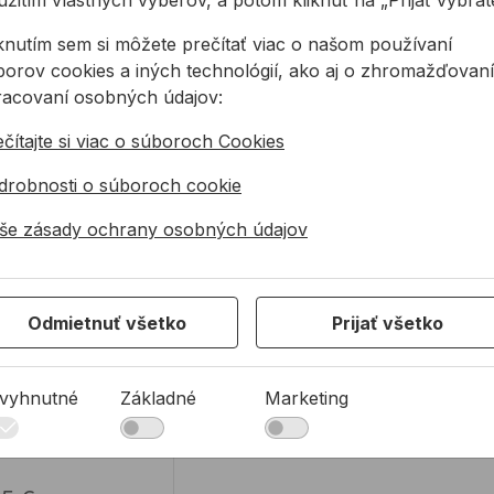
žitím vlastných výberov, a potom kliknúť na „Prijať vybraté
a sklade
Na sklade
Na sk
iknutím sem si môžete prečítať viac o našom používaní
borov cookies a iných technológií, ako aj o zhromažďovaní
racovaní osobných údajov:
ák do dreva plochý 30mm
čítajte si viac o súboroch Cookies
drobnosti o súboroch cookie
še zásady ochrany osobných údajov
Odmietnuť všetko
Prijať všetko
ák do dreva
ochý 30mm
vyhnutné
Základné
Marketing
k do dreva