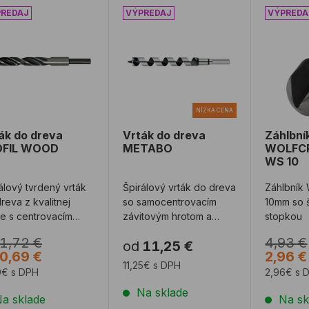
ák do dreva PROFIL WOOD
Vrták do dreva METABO
Záhlbn
NÍZKA CENA
ák do dreva
Vrták do dreva
Záhlbní
OFIL WOOD
METABO
WOLFCR
WS 10
álový tvrdený vrták
Špirálový vrták do dreva
Záhlbník
reva z kvalitnej
so samocentrovacím
10mm so 
e s centrovacím
závitovým hrotom a
stopkou
tom. Vhodný do
predrezávačom. Ideálne
1,72 €
4,93 €
od
11,25 €
ého a mäkkého ...
na vŕtanie hlb ...
0,69 €
2,96 €
11,25€ s DPH
9€ s DPH
2,96€ s 
Na sklade
a sklade
Na sk