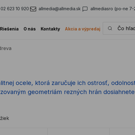
02 623 10 920
allmedia@allmedia.sk
allmediasro (po-ne 7-
Čo hľadáte?
Riešenia
O nás
Kontakty
Akcia a výpredaj
dreva
itnej ocele, ktorá zaručuje ich ostrosť, odolnos
izovaným geometriám rezných hrán dosiahnete 
žiek