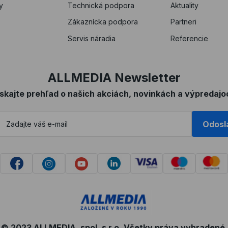
y
Technická podpora
Aktuality
Zákaznícka podpora
Partneri
Servis náradia
Referencie
ALLMEDIA Newsletter
ískajte prehľad o našich akciách, novinkách a výpredajo
Odosl
© 2023 ALLMEDIA, spol. s r.o. Všetky práva vyhradené.