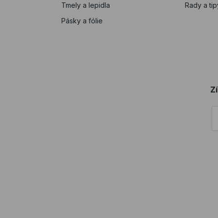
Tmely a lepidla
Rady a tip
Pásky a fólie
Z