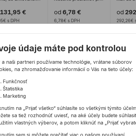
ónu, kameňa,
vŕtanie takmer do
pórobetó
131,95 €
od
6,78 €
od
292
betónu a iných sta
všetkých materiálov. ...
stavebnýc
95€ s DPH
6,78€ s DPH
292,26€ 
a sklade
Na sklade
Na sk
voje údaje máte pod kontrolou
ák do keramiky diamantový BOSCH Diamond for Hard Cera
Bimetalová korunka BOSCH 35mm M
Bimetal
 a naši partneri používame technológie, vrátane súborov
okies, na zhromažďovanie informácií o Vás na tieto účely:
Funkčnosť
Štatistika
Marketing
knutím na „Prijať všetko“ súhlasíte so všetkými týmito účelm
ák do keramiky
Bimetalová korunka
Bimetal
žete sa tiež rozhodnúť uviesť, na aké účely budete súhlasiť
amantový BOSCH
BOSCH 35mm
BOSCH
žitím vlastných výberov, a potom kliknúť na „Prijať vybraté
mond for Hard
MultiConstruction
MultiCo
amics
iknutím sem si môžete prečítať viac o našom používaní
antová dierová píla
Bimetalová korunka
Bimetalo