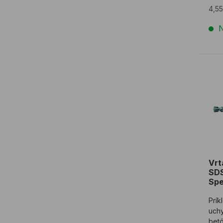
4,5
N
Vrt
Vrt
SD
Sp
Prík
uch
bet