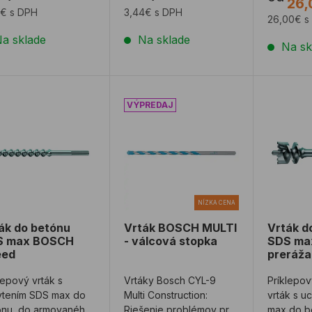
26,
pórobetónu a ľa ...
5€ s DPH
3,44€ s DPH
26,00€ s
a sklade
Na sklade
Na sk
ák do betónu SDS max BOSCH Speed
Vrták BOSCH MULTI - válcová sto
Vrták d
NÍZKA CENA
ák do betónu
Vrták BOSCH MULTI
Vrták d
S max BOSCH
- válcová stopka
SDS ma
eed
preráža
lepový vrták s
Vrtáky Bosch CYL-9
Príklepov
ytením SDS max do
Multi Construction:
vrták s u
ónu, do armovaného
Riešenie problémov pre
max do b