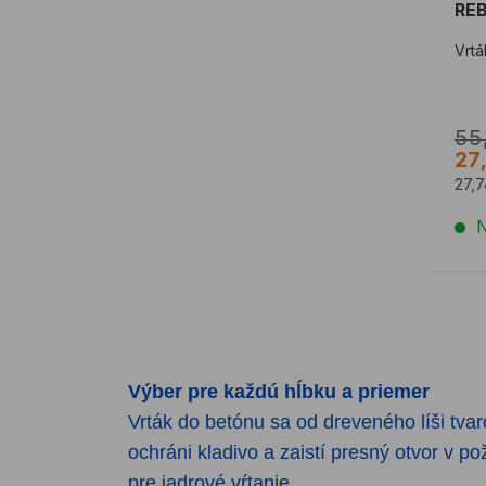
RE
Vrt
55
27
27,
N
Výber pre každú hĺbku a priemer
Vrták do betónu sa od dreveného líši tva
ochráni kladivo a zaistí presný otvor v
pre jadrové vŕtanie.