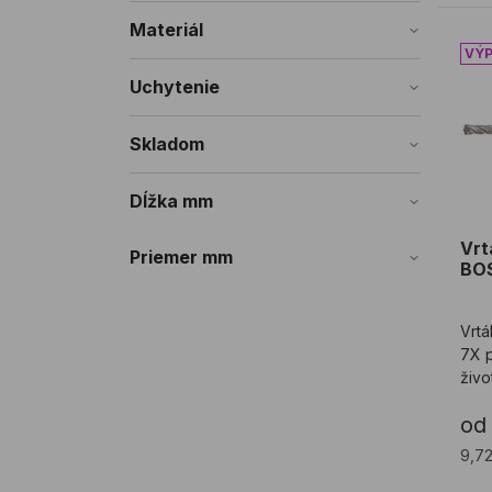
Materiál
Vrt
Uchytenie
Skladom
Dĺžka mm
Vrt
Priemer mm
BOS
Vrt
7X p
živo
žele
od
karb
9,7