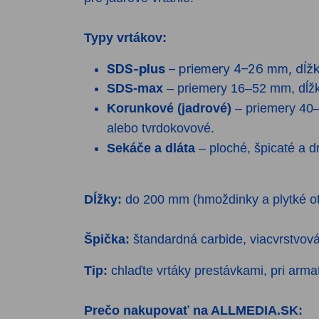
Typy vrtákov:
SDS-plus
– priemery 4–26 mm, dĺžk
SDS-max
– priemery 16–52 mm, dĺžk
Korunkové (jadrové)
– priemery 40–
alebo tvrdokovové.
Sekáče a dláta
– ploché, špicaté a d
Dĺžky:
do 200 mm (hmoždinky a plytké o
Špička:
štandardná carbide, viacvrstvová
Tip:
chlaďte vrtáky prest
ávkami, pri arma
Prečo nakupovať na ALLMEDIA.SK: