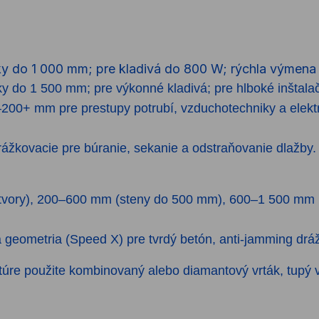
y do 1 000 mm; pre kladivá do 800 W; rýchla výmena 
y do 1 500 mm; pre výkonné kladivá; pre hlboké inštala
200+ mm pre prestupy potrubí, vzduchotechniky a elektr
rážkovacie pre búranie, sekanie a odstraňovanie dlažby.
tvory), 200–600 mm (steny do 500 mm), 600–1 500 mm (
 geometria (Speed X) pre tvrdý betón, anti-jamming dráž
túre použite kombinovaný alebo diamantový vrták, tupý v