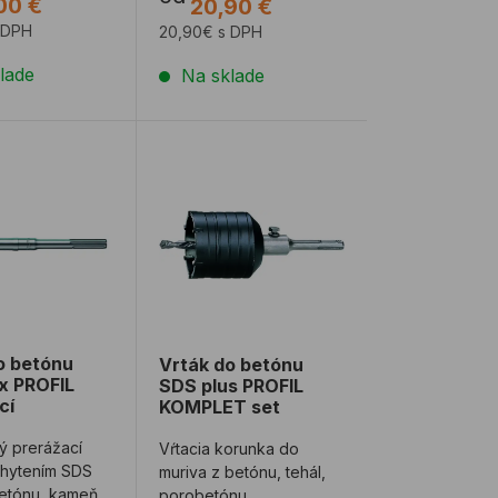
00 €
20,90 €
 DPH
20,90€ s DPH
lade
Na sklade
pka
o betónu SDS max PROFIL prerážací
Vrták do betónu SDS plus PROFIL KOM
o betónu
Vrták do betónu
x PROFIL
SDS plus PROFIL
cí
KOMPLET set
ý prerážací
Vŕtacia korunka do
chytením SDS
muriva z betónu, tehál,
etónu, kameňa,
porobetónu