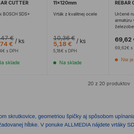
BAR CUTTER
11x120mm
REBAR 
ák BOSCH SDS+
Vrták z kvalitnej ocele
Určené na
armatúru 
železobe
,47 €
10,36 €
69,62 
/
ks
/
ks
,74 €
5,18 €
69,62€ s
74€ s DPH
5,18€ s DPH
Nie j
a sklade
Na sklade
20 z 20 produktov
rom skrutkovice, geometriou špičky aj spôsobom upínania
 požadovanej hĺbke. V ponuke ALLMEDIA nájdete vrtáky S