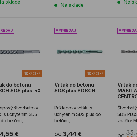
a sklade
Na sk
Na sklade
ák do betónu BOSCH SDS plus-5X
Vrták do betónu SDS plus BOSCH
Vrták 
NÍZKA CENA
NÍZKA CENA
ák do betónu
Vrták do betónu
Vrták d
CH SDS plus-5X
SDS plus BOSCH
MAKITA
CENTRO
lepový štvorbritový
Príklepový vrták s
Štvorbritý
k s uchytením SDS
uchytením SDS plus do
SDS PLUS
 do betónu,
betónu,
značky M
ovaného betónu,
tehly(odporúčame
maximáln
35,
4,55 €
od
3,44 €
tehly (odporúčame ...
vypínať príklep),
opotreben
od