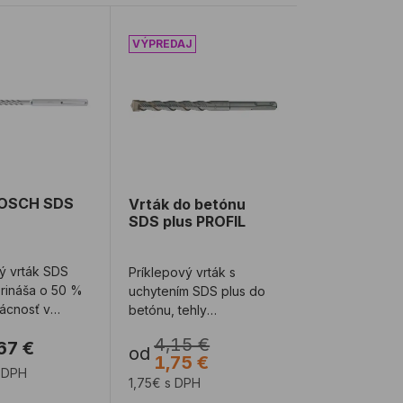
SDS-plus
BOSCH SDS max 8X
Vrták do betónu SDS plus PROFIL
BOSCH SDS
Vrták do betónu
SDS plus PROFIL
ý vrták SDS
Príklepový vrták s
rináša o 50 %
uchytením SDS plus do
vácnosť v
betónu, tehly
ch podmienkach
(odporúčame vypínať
4,15 €
67 €
príklep), pórobetónu a
od
1,75 €
ľa ...
 DPH
1,75€ s DPH