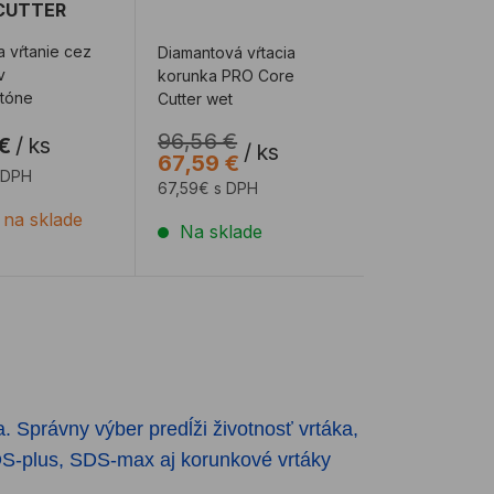
CUTTER
 vŕtanie cez
Diamantová vŕtacia
v
korunka PRO Core
tóne
Cutter wet
96,56 €
€
/
ks
/
ks
67,59 €
 DPH
67,59€ s DPH
e na sklade
Na sklade
. Správny výber predĺži životnosť vrtáka,
DS-plus, SDS-max aj korunkové vrtáky