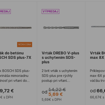
ák do betónu BOSCH SDS plus-7X
Vrták DREBO V-plus s uchytením 
Vrták 
NÍZKA CENA
ák do betónu
Vrták DREBO V-plus
Vrták 
CH SDS plus-7X
s uchytením SDS-
max 8X
plus
ák BOSCH SDS plus-
2 brit vrták s uchytením
Príklepov
rináša mimoriadnu
SDS-plus pre rýchly
max-8X p
tnosť pri vŕtaní do
postup pri vŕtaní.
väčšiu tr
zobetónu. Plne
Vyskúšané a testované
najťažší
14,22 €
9,72 €
od
66,
idová hlav ...
v náročných pr ...
od
5,69 €
2€ s DPH
66,67€ s
5,69€ s DPH