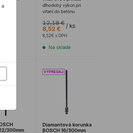
dlhodobý výkon pri
 a
vŕtaní do betónu
€
12,18 €
/
ks
/
ks
€
8,52 €
 DPH
8,52€ s DPH
lade
Na sklade
ax 11x120mm
BOSCH SDS+9 22/300mm REBAR CUTTER
Diamantová korunka BOSCH 16/300m
BOSCH
Diamantová korunka
22/300mm
BOSCH 16/300mm