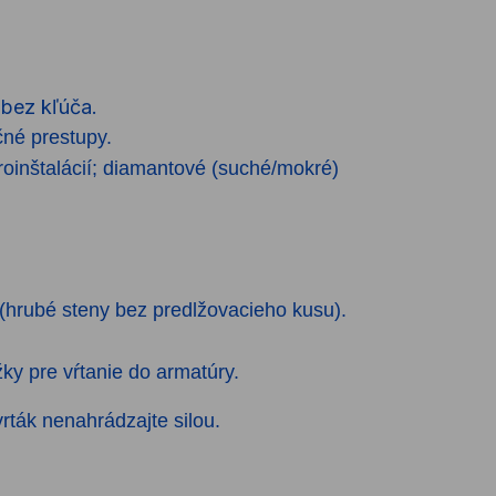
bez kľúča.
čné prestupy.
oinštalácií; diamantové (suché/mokré)
hrubé steny bez predlžovacieho kusu).
ky pre vŕtanie do armatúry.
rták nenahrádzajte silou.