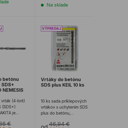
lade
Na sklade
do betónu MAKITA SDS+ CENTRO NEMESIS
Vrtáky do betónu SDS plus KEIL 10 ks
o betónu
Vrtáky do betónu
 SDS+
SDS plus KEIL 10 ks
 NEMESIS
 vrták (4-brit)
10 ks sada príklepových
 (SDS+)
vrtákov s uchytením SDS
AKITA je
plus do betónu,
e odolný voči
tehly(odporúčame
36 €
46,94 €
iu. NEMESI ...
vypínať príklep), p ...
od