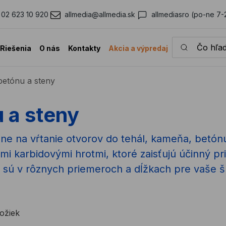
02 623 10 920
allmedia@allmedia.sk
allmediasro (po-ne 7-
Čo hľadáte?
Riešenia
O nás
Kontakty
Akcia a výpredaj
betónu a steny
 a steny
lne na vŕtanie otvorov do tehál, kameňa, betón
i karbidovými hrotmi, ktoré zaisťujú účinný prie
i sú v rôznych priemeroch a dĺžkach pre vaše š
ožiek