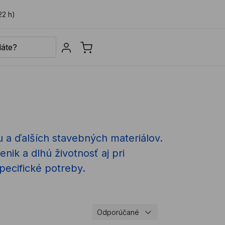
22 h)
Sign in
u a ďalších stavebných materiálov.
nik a dlhú životnosť aj pri
pecifické potreby.
Odporúčané