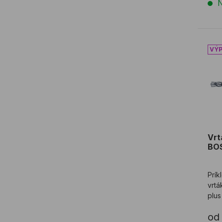
N
Vrt
Vrt
BOS
Prík
vrtá
plus
arm
od