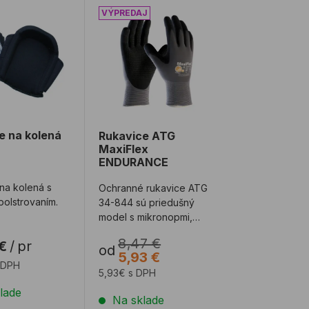
 1ks
e na kolená gélové
Rukavice ATG MaxiFlex ENDURANCE
e na kolená
Rukavice ATG
MaxiFlex
ENDURANCE
na kolená s
Ochranné rukavice ATG
olstrovaním.
34-844 sú priedušný
model s mikronopmi,
ktoré zvyšujú trvanlivosť
8,47 €
€
/
pr
a poskytujú ...
od
5,93 €
 DPH
5,93€ s DPH
lade
Na sklade