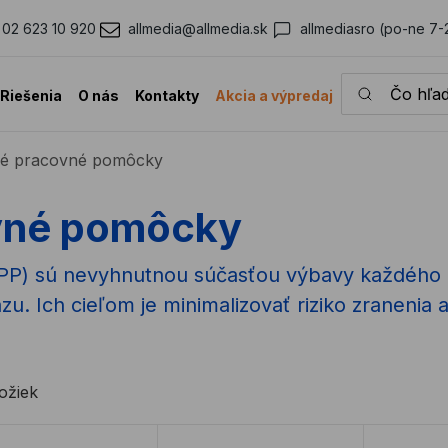
02 623 10 920
allmedia@allmedia.sk
allmediasro (po-ne 7-
Čo hľadáte?
Riešenia
O nás
Kontakty
Akcia a výpredaj
é pracovné pomôcky
vné pomôcky
) sú nevyhnutnou súčasťou výbavy každého p
razu. Ich cieľom je minimalizovať riziko zranenia
ožiek