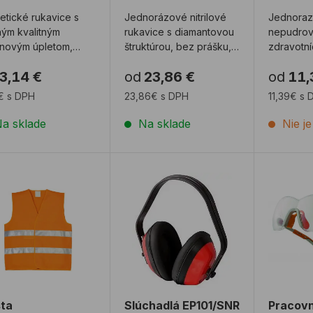
etické rukavice s
Jednorázové nitrilové
Jednorazo
ým kvalitným
rukavice s diamantovou
nepudro
onovým úpletom,
štruktúrou, bez prášku,
zdravotní
a 15G,
sú vďaka svojej vysokej
CXS Stern
3,14 €
od
23,86 €
od
11,
priepustná vrstva
odolnos ...
vysokou c
ovej ...
presnej ...
€ s DPH
23,86€ s DPH
11,39€ s
a sklade
Na sklade
Nie j
ta reflexná/signálna - oranžová/zelená
Slúchadlá EP101/SNR na ochranu 
Pracovn
ta
Slúchadlá EP101/SNR
Pracovn