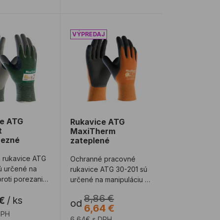
e ATG MaxiCut protiporezné
Rukavice ATG MaxiTherm zateplené
ce ATG
Rukavice ATG
t
MaxiTherm
rezné
zateplené
 rukavice ATG
Ochranné pracovné
ú určené na
rukavice ATG 30-201 sú
roti porezaniu
určené na manipuláciu v
 prostredia,
suchom i vlhkom
8,86 €
€
/
ks
ne ...
prostredí pri teplo ...
od
6,64 €
DPH
6,64€ s DPH