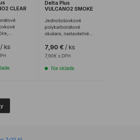
lus
Delta Plus
O2 CLEAR
VULCANO2 SMOKE
onátové
Jednošošovkové
šovkové
polykarbonátové
číre,
okuliare, nastaviteľné
ľné bočnice v
bočnice v oboch
/
ks
7,90 €
/
ks
eroch,
smeroch, rozšírené
 konce ...
konce boční ...
DPH
7,90€ s DPH
lade
Na sklade
ty
ne 7-22 h)