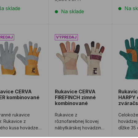
a sklade
Na sk
Na sklade
avice CERVA EIDER kombinované
Rukavice CERVA FIREFINCH zimné
Rukavic
avice CERVA
Rukavice CERVA
Rukavi
ER kombinované
FIREFINCH zimné
HARPY 
kombinované
zvárač
ranné rukavice
Rukavice z
Celokože
r. Rukavice z
rôznofarebnej lícovej
hovädzej
ného kusa hovädzej
nábytkárskej hovädziny
dĺžke 35 
panej kože v dlani s
v dlani s teplou
bavlneno