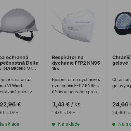
lba ochranná bezpečnostná Delta Plus DIAMOND VI WIND
Respirátor na dýchanie FFP2 KN95
Chránič
lba ochranná
Respirátor na
Chránič
pečnostná Delta
dýchanie FFP2 KN95
gélové
s DIAMOND VI
1ks
ND
ečnostná prilba
Respirátor na dýchanie s
Chrániče 
on VI Wind.
označením FFP2 KN95 s
gélovým p
trávaná prilba z
účinnou ochranou proti
 Inovatívny tvar
baktériám a vírusom v
22,96 €
1,43 €
/
ks
24,66 
seballovej čiapky‘ ...
univerzá ...
96€ s DPH
1,43€ s DPH
24,66€ s
a sklade
Na sklade
Na sk