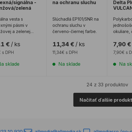
lexná/signálna -
na ochranu sluchu
Delta P
nžová/zelená
VULCAN
álna vesta s
Slúchadlá EP101/SNR na
Polykarb
exnými pásmi v
ochranu sluchu v
jednošo
žovej a zelenej
červeno-čiernej farbe.
okuliare, 
e.
nastavite
11 €
/
ks
11,34 €
/
ks
7,90 €
oboch sm
rozšírené
€ s DPH
11,34€ s DPH
7,90€ s 
a sklade
Na sklade
Na sk
24 z 33 produktov
Načítať ďalšie produk
623 10 920
allmedia@allmedia.sk
allmediasro (po-