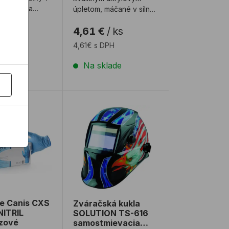
odšívkou a
úpletom, máčané v silnej
 tkaniny na
vrstve latexu,
4,61 €
/
ks
anžete. ...
protišmyková úprav ...
/
pr
4,61€ s DPH
DPH
Na sklade
lade
50ks
e Canis CXS STERN NITRIL jednorazové
Zváračská kukla SOLUTION TS-616 sam
e Canis CXS
Zváračská kukla
NITRIL
SOLUTION TS-616
azové
samostmievacia