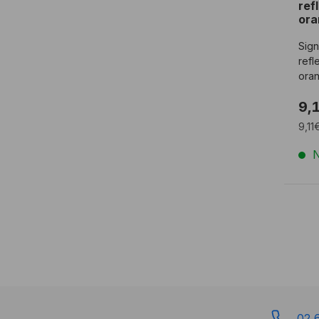
ref
ora
Sign
refl
oran
farb
9,
9,11
N
02 