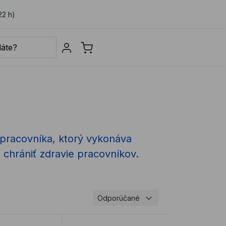
22 h)
Sign in
racovníka, ktorý vykonáva
 a chrániť zdravie pracovníkov.
Odporúčané