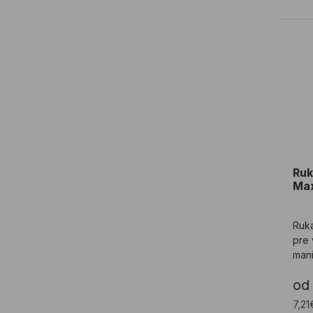
Ruk
Ruk
Max
Ruk
pre
mani
ruka
od
AD-A
7,21