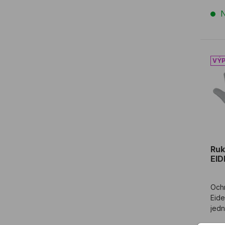
N
Ruk
Ruk
EID
Och
Eide
jed
štie