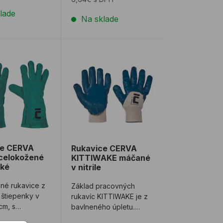
lade
Na sklade
 kombinované
e CERVA HARPY celokožené zváračské
Rukavice CERVA KITTIWAKE máčané v n
ce CERVA
Rukavice CERVA
celokožené
KITTIWAKE máčané
ské
v nitrile
né rukavice z
Základ pracovných
 štiepenky v
rukavíc KITTIWAKE je z
cm, s
bavlneného úpletu.
u podšívkou,
Rukavice sú polomáčané