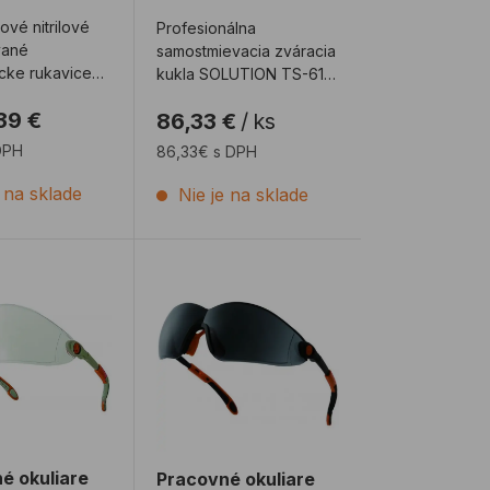
orlová
vé nitrilové
Profesionálna
vané
samostmievacia zváracia
cke rukavice
kukla SOLUTION TS-616
, s
s brúseným prevedením
39 €
86,33 €
/
ks
itlivosťou pre
a motívom americké ...
 DPH
86,33€ s DPH
e na sklade
Nie je na sklade
sluchu
é okuliare Delta Plus VULCANO2 CLEAR
Pracovné okuliare Delta Plus VULCA
é okuliare
Pracovné okuliare