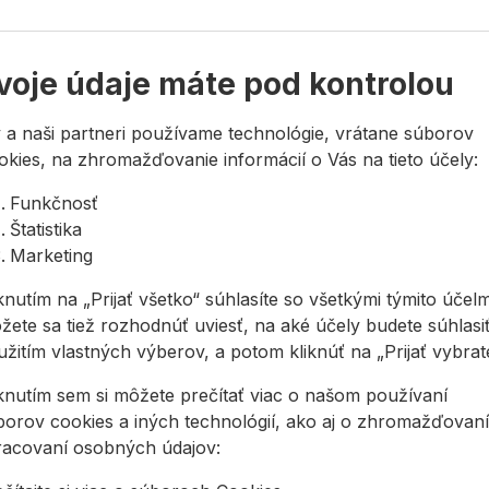
26 €
5,35 €
8,79 €
ívkou. Chrbto ...
podšívkou a bavlnenou
/
pr
/
pr
96 €
2,14 €
tkani ...
8,79€ s 
6€ s DPH
2,14€ s DPH
voje údaje máte pod kontrolou
Na sk
a sklade
Na sklade
 a naši partneri používame technológie, vrátane súborov
okies, na zhromažďovanie informácií o Vás na tieto účely:
avice CERVA PELICAN PLUS kombinované
Rukavice CERVA RAZORBILL proti
Rukavic
Funkčnosť
Štatistika
Marketing
knutím na „Prijať všetko“ súhlasíte so všetkými týmito účelm
žete sa tiež rozhodnúť uviesť, na aké účely budete súhlasiť
žitím vlastných výberov, a potom kliknúť na „Prijať vybraté
avice CERVA
Rukavice CERVA
Rukavi
iknutím sem si môžete prečítať viac o našom používaní
ICAN PLUS
RAZORBILL
ROBIN 
mbinované
protiporezné
borov cookies a iných technológií, ako aj o zhromažďovaní
racovaní osobných údajov:
vice šité z jemnej
Pletené, bezšvové
Rukavice 
vej ovčiny v dlani,
rukavice z
nábytkov