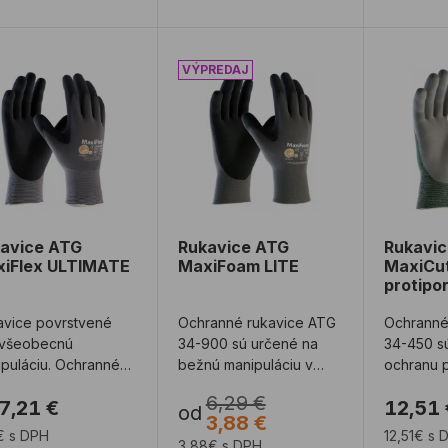
avice ATG MaxiFlex ULTIMATE
Rukavice ATG MaxiFoam LITE
Rukavic
avice ATG
Rukavice ATG
Rukavi
iFlex ULTIMATE
MaxiFoam LITE
MaxiCu
protipo
avice povrstvené
Ochranné rukavice ATG
Ochranné
 všeobecnú
34-900 sú určené na
34-450 s
puláciu. Ochranné
bežnú manipuláciu v
ochranu p
vice s technológiou
mierne olejnatom
pre suché
6,29 €
7,21 €
12,51 
PT, o 31% znížen ...
prostredí, hrúbka dla ...
hrúbka dla
od
3,88 €
€ s DPH
12,51€ s 
3,88€ s DPH