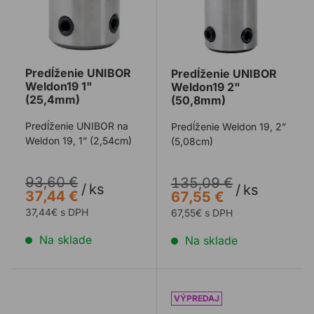
Predĺženie UNIBOR
Predĺženie UNIBOR
Weldon19 1"
Weldon19 2"
(25,4mm)
(50,8mm)
Predĺženie UNIBOR na
Predĺženie Weldon 19, 2”
Weldon 19, 1” (2,54cm)
(5,08cm)
93,60 €
135,09 €
/
ks
/
ks
37,44 €
67,55 €
37,44€ s DPH
67,55€ s DPH
Na sklade
Na sklade
Mazacia tyčinka UNIBOR 0,428 L (411g)
Rýchlupínacie sklúčidlo 