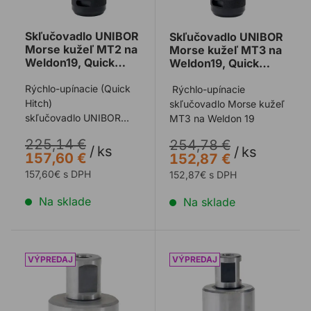
Skľučovadlo UNIBOR
Skľučovadlo UNIBOR
Morse kužeľ MT2 na
Morse kužeľ MT3 na
Weldon19, Quick
Weldon19, Quick
Hitch
Hitch
Rýchlo-upínacie (Quick
Rýchlo-upínacie
Hitch)
skľučovadlo Morse kužeľ
skľučovadlo UNIBOR
MT3 na Weldon 19
Morse kužeľ MT2 na
225,14 €
254,78 €
Weldon 19
/
ks
/
ks
157,60 €
152,87 €
157,60€ s DPH
152,87€ s DPH
Na sklade
Na sklade
Predĺženie UNIBOR Weldon19 1" (25,4mm)
Predĺženie UNIBOR Weldon