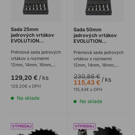
Sada 25mm
Sada 50mm
jadrových vrtákov
jadrových vrtákov
EVOLUTION
EVOLUTION
CYCLONE
CYCLONE
Prémiová sada jadrových
Prémiová sada jadrových
vrtákov s rozmermi
vrtákov s rozmermi
12mm, 14mm, 16mm,
12mm, 14mm, 16mm,
18mm, 20mm a 22mm v
18mm, 20mm a 22mm v
230,86 €
129,20 €
/
ks
dĺžke 25mm. Prém ...
dĺžke 50mm. Prém ...
/
ks
115,43 €
129,20€ s DPH
115,43€ s DPH
Na sklade
Na sklade
Jadrový vrták EVOLUTION krátky 25mm
Jadrový vrták EVOLUTION