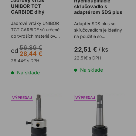
Jadrový vrták
Rýchloupínacie
UNIBOR TCT
skľučovadlo s
CARBIDE dlhý
adaptérom SDS plus
Jadrové vrtáky UNIBOR
Adaptér SDS plus so
TCT CARBIDE sú určené
skľučovadlom je ideálny
do tvrdších materiálov.
na použitie so
Sú schopné odolávať
špirálovými vrtákmi na
56,89 €
22,51 €
/
ks
vyšším teplo ...
valcovitých stopká ...
od
28,44 €
22,51€ s DPH
28,44€ s DPH
Na sklade
Na sklade
Skľučovadlo UNIBOR Morse kužeľ MT2 na Weldon19, Q
Skľučovadlo UNIBOR Morse