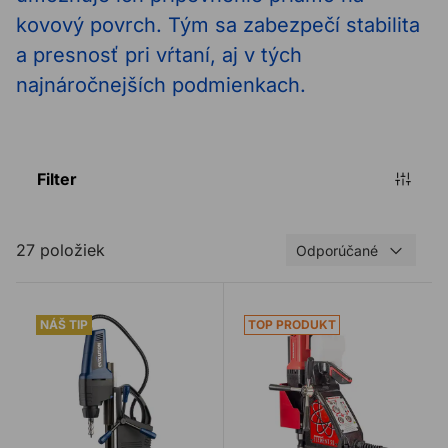
kovový povrch. Tým sa zabezpečí stabilita
a presnosť pri vŕtaní, aj v tých
najnáročnejších podmienkach.
Filter
27 položiek
Odporúčané
Magnetická vŕtačka EVOLUTION MAG42
Magnetická vŕtačka ROTA