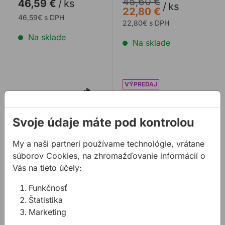
45,60 €
46,59 €
/
ks
/
ks
22,80 €
46,59€ s DPH
22,80€ s DPH
Na sklade
Na sklade
Magnetický zberač pilín EVOLUTION Cyclone
Jadrový vrták UNIBOR M2 
Svoje údaje máte pod kontrolou
My a naši partneri používame technológie, vrátane
súborov Cookies, na zhromažďovanie informácií o
Vás na tieto účely:
Magnetický zberač
Jadrový vrták
pilín EVOLUTION
UNIBOR M2 HSS
Funkčnosť
Cyclone
krátky
Štatistika
Marketing
Magnetická tyč
Jadrové vrtáky
EVOLUTION Cyclone
UNIBOR M2 z rady