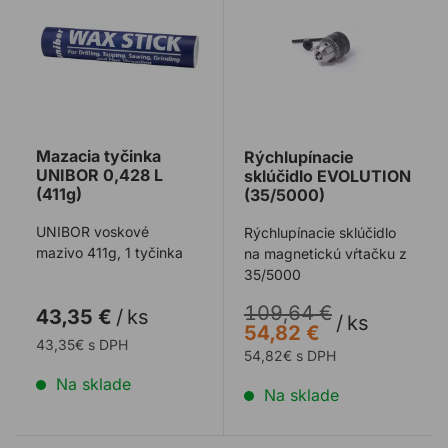
Mazacia tyčinka
Rýchlupínacie
UNIBOR 0,428 L
sklúčidlo EVOLUTION
(411g)
(35/5000)
UNIBOR voskové
Rýchlupínacie sklúčidlo
mazivo 411g, 1 tyčinka
na magnetickú vŕtačku z
35/5000
109,64 €
43,35 €
/
ks
/
ks
54,82 €
43,35€ s DPH
54,82€ s DPH
Na sklade
Na sklade