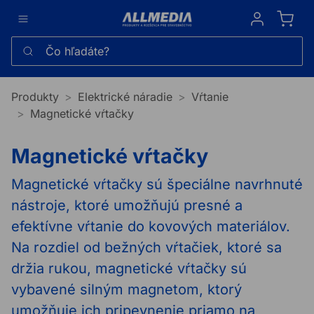
Sign in
Čo hľadáte?
Produkty
Elektrické náradie
Vŕtanie
Magnetické vŕtačky
Magnetické vŕtačky
Magnetické vŕtačky sú špeciálne navrhnuté
nástroje, ktoré umožňujú presné a
efektívne vŕtanie do kovových materiálov.
Na rozdiel od bežných vŕtačiek, ktoré sa
držia rukou, magnetické vŕtačky sú
vybavené silným magnetom, ktorý
umožňuje ich pripevnenie priamo na