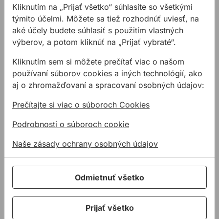
Kliknutím na „Prijať všetko“ súhlasíte so všetkými
určená na zber
CORE sú brúsené z
kovových pilín a
týmito účelmi. Môžete sa tiež rozhodnúť uviesť, na
vysoko kvalitnej ocele s
22,51 €
38,12 €
/
ks
triesok. EVOLUTION
vysokou odolnosťou proti
aké účely budete súhlasiť s použitím vlastných
od
11,85 €
Cyclone Magnetic ...
...
výberov, a potom kliknúť na „Prijať vybraté“.
38,12€ s DPH
11,85€ s DPH
Na sklade
Kliknutím sem si môžete prečítať viac o našom
Na sklade
používaní súborov cookies a iných technológií, ako
aj o zhromažďovaní a spracovaní osobných údajov:
Jadrový vrták UNIBOR M42 COBALT krátky
Jadrový vrták UNIBOR M4
Prečítajte si viac o súboroch Cookies
Podrobnosti o súboroch cookie
Naše zásady ochrany osobných údajov
Odmietnuť všetko
Jadrový vrták
Jadrový vrták
UNIBOR M42
UNIBOR M42
Prijať všetko
COBALT krátky
COBALT dlhý