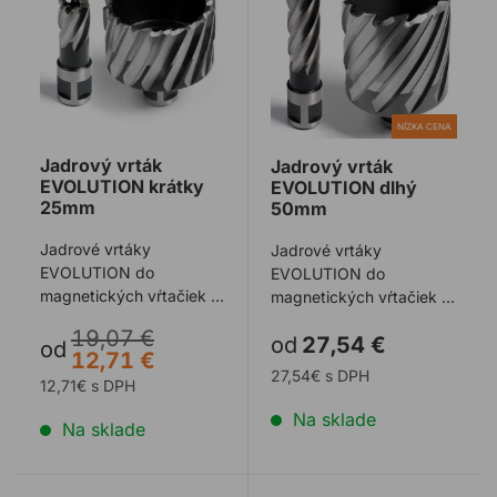
NÍZKA CENA
Jadrový vrták
Jadrový vrták
EVOLUTION krátky
EVOLUTION dlhý
25mm
50mm
Jadrové vrtáky
Jadrové vrtáky
EVOLUTION do
EVOLUTION do
magnetických vŕtačiek s
magnetických vŕtačiek s
dĺžkou 25 mm a
dĺžkou 50 mm a
19,07 €
od
27,54 €
upínaním Weldon 19
upínaním Weldon 19
od
12,71 €
vyrobené z rýc ...
vyrobené z rýc ...
27,54€ s DPH
12,71€ s DPH
Na sklade
Na sklade