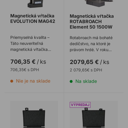
Magnetická vŕtačka
Magnetická vŕtačka
EVOLUTION MAG42
ROTABROACH
Element 50 1500W
Priemyselná kvalita –
Rotabroach má bohaté
Táto neuveriteľná
dedičstvo, na ktoré je
magnetická vŕtačka
právom hrdé. V roku
klame svojim vzhľadom;
1973 vytvorili prvú
706,35 €
/
ks
2079,65 €
/
ks
aj napriek malej v ...
jadrovú vŕtačku ...
706,35€ s DPH
2 079,65€ s DPH
Nie je na sklade
Na sklade
Sada 25mm jadrových vrtákov EVOLUTION CYCLONE
Sada 50mm jadrových vr