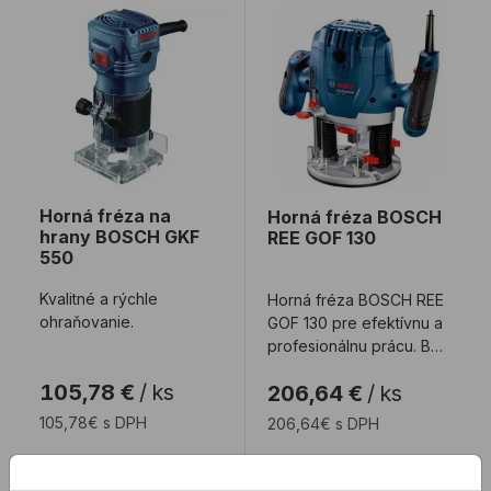
Horná fréza na hrany BOSCH GKF 550
Horná fréza BOSCH REE 
Horná fréza na
Horná fréza BOSCH
hrany BOSCH GKF
REE GOF 130
550
Kvalitné a rýchle
Horná fréza BOSCH REE
ohraňovanie.
GOF 130 pre efektívnu a
profesionálnu prácu. Bez
prerušenia a bez
105,78 €
/
ks
206,64 €
/
ks
zasekávania: ...
105,78€ s DPH
206,64€ s DPH
Nie je na sklade
Nie je na sklade