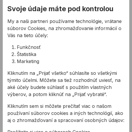
Svoje údaje máte pod kontrolou
Horná fréza BOSCH AKU/GKF18V-8, L-Boxx
My a naši partneri používame technológie, vrátane
súborov Cookies, na zhromažďovanie informácií o
Vás na tieto účely:
Funkčnosť
Štatistika
Marketing
Horná fréza BOSCH
Kliknutím na „Prijať všetko“ súhlasíte so všetkými
AKU/GKF18V-8, L-
týmito účelmi. Môžete sa tiež rozhodnúť uviesť, na
Boxx
aké účely budete súhlasiť s použitím vlastných
Vlajková loď medzi 18 V
výberov, a potom kliknúť na „Prijať vybraté“.
hornými frézami:
Maximálny výkon a
Kliknutím sem si môžete prečítať viac o našom
kompatibilita
používaní súborov cookies a iných technológií, ako
382,53 €
príslušenstva so
/
ks
aj o zhromažďovaní a spracovaní osobných údajov:
248,64 €
špičkovými ...
248,64€ s DPH
Prečítajte si viac o súboroch Cookies