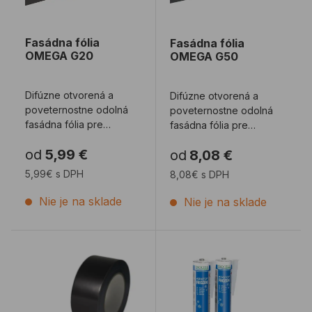
Fasádna fólia
Fasádna fólia
OMEGA G20
OMEGA G50
Difúzne otvorená a
Difúzne otvorená a
poveternostne odolná
poveternostne odolná
fasádna fólia pre
fasádna fólia pre
prevetrávané fasády so
prevetrávané fasády so
od
5,99 €
od
8,08 €
škárami do 35 mm a ...
škárami do 50 mm a ...
5,99€ s DPH
8,08€ s DPH
Nie je na sklade
Nie je na sklade
Lepiaca/tesniaca páska ELASTOFLEX BLACK
Lepiaca pasta AIRSTOP F