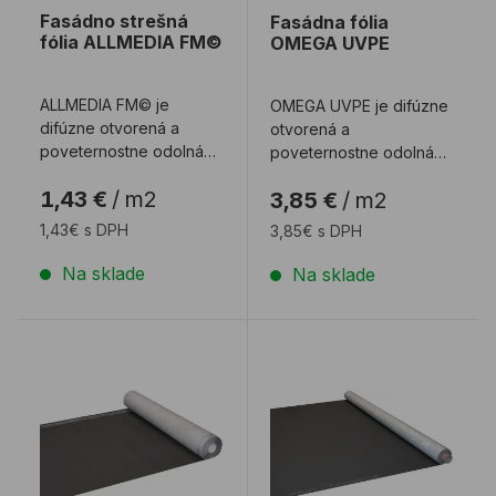
Fasádno strešná
Fasádna fólia
fólia ALLMEDIA FM©
OMEGA UVPE
ALLMEDIA FM© je
OMEGA UVPE je difúzne
difúzne otvorená a
otvorená a
poveternostne odolná
poveternostne odolná
fasádna a strešná
fasádna fólia pre
1,43 €
/
m2
3,85 €
/
m2
membrána.
prevetrávané fasády so
škára ...
1,43€ s DPH
3,85€ s DPH
Na sklade
Na sklade
Fasádna fólia OMEGA G20
Fasádna fólia OMEGA G50