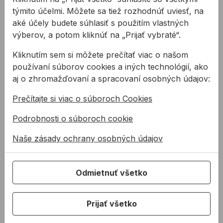
týmito účelmi. Môžete sa tiež rozhodnúť uviesť, na
aké účely budete súhlasiť s použitím vlastných
výberov, a potom kliknúť na „Prijať vybraté“.
Kliknutím sem si môžete prečítať viac o našom
používaní súborov cookies a iných technológií, ako
Lepiaca pasta
Lepiaca/tesniaca
aj o zhromažďovaní a spracovaní osobných údajov:
AIRSTOP FROZEN
páska Gerband 386
600ml
Prečítajte si viac o súboroch Cookies
Lepiaca pasta AIRSTOP
Samolepiaca páska na
Podrobnosti o súboroch cookie
FROZEN sa používa na
spájanie a opravovanie
spájanie švov
difúznych fólií. Páska je
Naše zásady ochrany osobných údajov
parozábran EPDM a
zložená zo špeciálneho
38,25 €
od
1,03 €
AIRSTOP, strešných a
flísu, ...
/
ks
22,95 €
fasá ...
1,03€ s DPH
22,95€ s DPH
Odmietnuť všetko
Na sklade
Na sklade
Prijať všetko