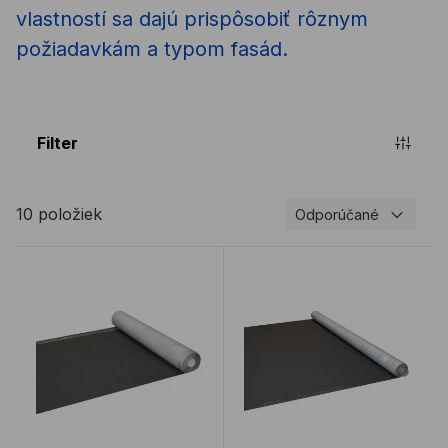
vlastností sa dajú prispôsobiť rôznym
požiadavkám a typom fasád.
Filter
10 položiek
Odporúčané
Fasádno strešná fólia ALLMEDIA FM©
Fasádna fólia OMEGA UV