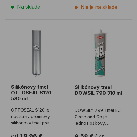
Na sklade
Nie je na sklade
Silikónový tmel OTTOSEAL S120 580 ml
Silikónový tmel DOWSIL 7
Silikónový tmel
Silikónový tmel
OTTOSEAL S120
DOWSIL 799 310 ml
580 ml
OTTOSEAL S120 je
DOWSIL™ 799 Tmel EU
neutrálny prémiový
Glaze and Go je
silikónový tmel pre
jednozložkový,
stavebníctvo. Dostupný
neutrálne vytvrdzovaný,
od
19,96 €
9,58 €
/
ks
aj v matných farbách. ...
nízkomodulový