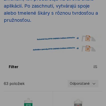
aplikácií. Po zaschnutí, vytvárajú spoje
alebo tmelené škáry s rôznou tvrdosťou a
pružnosťou.
Filter
63 položiek
Odporúčané
Sanitárny silikón OTTOSEAL S100 300 ml
Sanitárny silikón DOWSIL 