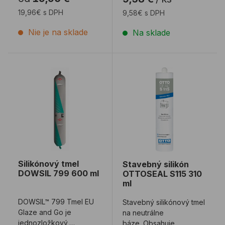
silikónový ...
19,96€ s DPH
9,58€ s DPH
Nie je na sklade
Na sklade
Silikónový tmel DOWSIL 799 600 ml
Stavebný silikón OTTOSEA
Silikónový tmel
Stavebný silikón
DOWSIL 799 600 ml
OTTOSEAL S115 310
ml
DOWSIL™ 799 Tmel EU
Stavebný silikónový tmel
Glaze and Go je
na neutrálne
jednozložkový,
báze. Obsahuje