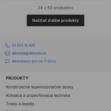
24 z 63 produktov
Načítať ďalšie produkty
02 623 10 920
allmedia@allmedia.sk
allmediasro (po-ne 7-22 h)
PRODUKTY
Konštrukčné tepelnoizolačné dosky
Kotviaca a pripevňovacia technika
Tmely a lepidla