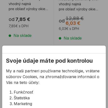
vhodný najmä
vhodný najmä
pre oblasť výroby okien
pre oblasť výroby okien
a dverí.
a dverí.
12,88 €
od
7,85 €
od
6,03 €
7,85€ s DPH
6,03€ s DPH
Na sklade
Na sklade
Silikón na kameň OTTOSEAL S70 310 ml
Silikón na kameň OTTOSE
Svoje údaje máte pod kontrolou
My a naši partneri používame technológie, vrátane
súborov Cookies, na zhromažďovanie informácií o
Vás na tieto účely:
Funkčnosť
Štatistika
Silikón na kameň
Silikón na kameň
Marketing
OTTOSEAL S70 310
OTTOSEAL S80 310