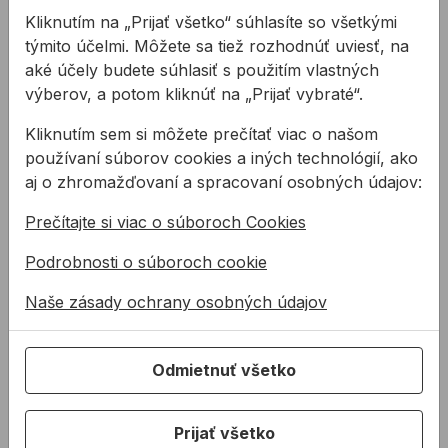
ml
ml
Kliknutím na „Prijať všetko“ súhlasíte so všetkými
týmito účelmi. Môžete sa tiež rozhodnúť uviesť, na
Prémiový silikónový tmel
Prémiový silikónový tmel
na mramor a kameň na
aké účely budete súhlasiť s použitím vlastných
na mramor a kameň na
neutrálnej báze. Tmel je
neutrálnej báze. Tmel je
výberov, a potom kliknúť na „Prijať vybraté“.
špeciálne vyvinutý pre
špeciálne vyvinutý pre
od
21,17 €
od
18,93 €
tmelen ...
tmelen ...
Kliknutím sem si môžete prečítať viac o našom
používaní súborov cookies a iných technológií, ako
21,17€ s DPH
18,93€ s DPH
aj o zhromažďovaní a spracovaní osobných údajov:
Na sklade
Na sklade
Prečítajte si viac o súboroch Cookies
Podrobnosti o súboroch cookie
Fasádny silikón OTTOSEAL S7 310 ml
Fasádny WS silikón DOWSI
Naše zásady ochrany osobných údajov
Odmietnuť všetko
Prijať všetko