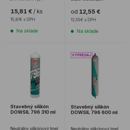
neutrálne vytvrdzovaný,
fungicídy voči plesniam.
15,81 €
/
ks
od
12,55 €
nízkomodulový
Technický list ...
silikónový ...
15,81€ s DPH
12,55€ s DPH
Na sklade
Na sklade
Stavebný silikón DOWSIL 796 310 ml
Stavebný silikón DOWSIL 
Stavebný silikón
Stavebný silikón
DOWSIL 796 310 ml
DOWSIL 796 600 ml
Neutrálny silikónový tmel
Neutrálny silikónový tmel