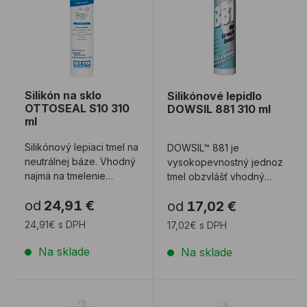
Silikón na sklo
Silikónové lepidlo
OTTOSEAL S10 310
DOWSIL 881 310 ml
ml
Silikónový lepiaci tmel na
DOWSIL™ 881 je
neutrálnej báze. Vhodný
vysokopevnostný jednozložk
najmä na tmelenie
tmel obzvlášť vhodný
sklenených fasád a
pre lepenie skla tam,
od
24,91 €
od
17,02 €
lepenie skle ...
kde sa vyžad ...
24,91€ s DPH
17,02€ s DPH
Na sklade
Na sklade
Lepidlo na zrkadlá OTTOCOLL S16 310 ml
Lepidlo na zrkadlá DOWSIL