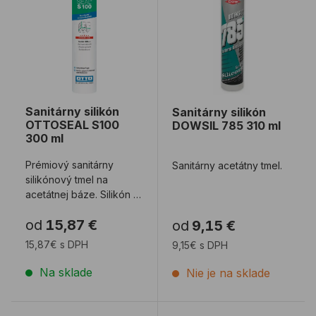
Sanitárny silikón
Sanitárny silikón
OTTOSEAL S100
DOWSIL 785 310 ml
300 ml
Prémiový sanitárny
Sanitárny acetátny tmel.
silikónový tmel na
acetátnej báze. Silikón je
vybavený fungicídmi a
od
15,87 €
od
9,15 €
bakteriostati ...
15,87€ s DPH
9,15€ s DPH
Na sklade
Nie je na sklade