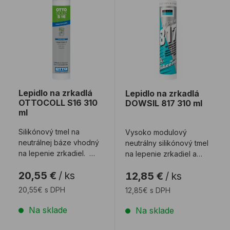
Lepidlo na zrkadlá
Lepidlo na zrkadlá
OTTOCOLL S16 310
DOWSIL 817 310 ml
ml
Silikónový tmel na
Vysoko modulový
neutrálnej báze vhodný
neutrálny silikónový tmel
na lepenie zrkadiel.
na lepenie zrkadiel a
Technický list
skiel.
20,55 €
/
ks
12,85 €
/
ks
Kalkulátor s ...
20,55€ s DPH
12,85€ s DPH
Na sklade
Na sklade