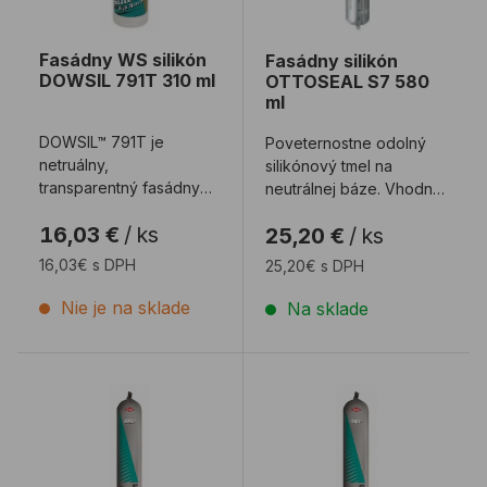
Fasádny WS silikón
Fasádny silikón
DOWSIL 791T 310 ml
OTTOSEAL S7 580
ml
DOWSIL™ 791T je
Poveternostne odolný
netruálny,
silikónový tmel na
transparentný fasádny
neutrálnej báze. Vhodný
tmel proti
najmä na
16,03 €
/
ks
25,20 €
/
ks
poveternostným
tmelenie sklenených fasád
vplyvom. Je špecificky
a ...
16,03€ s DPH
25,20€ s DPH
fo ...
Nie je na sklade
Na sklade
Fasádny WS silikón DOWSIL 791 600 ml
Fasádny WS silikón DOWS