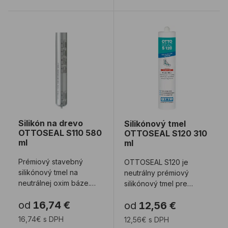
Silikón na drevo OTTOSEAL S110 580 ml
Silikónový tmel OTTOSEAL
Silikón na drevo
Silikónový tmel
OTTOSEAL S110 580
OTTOSEAL S120 310
ml
ml
Prémiový stavebný
OTTOSEAL S120 je
silikónový tmel na
neutrálny prémiový
neutrálnej oxim báze.
silikónový tmel pre
Obsahuje fungicídy voči
stavebníctvo. Dostupný
od
16,74 €
od
12,56 €
plesniam. Tmel sa ...
aj v matných farbách. ...
16,74€ s DPH
12,56€ s DPH