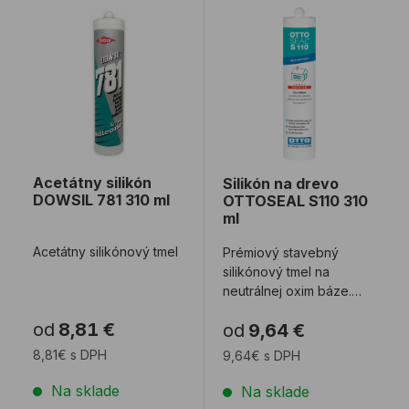
Acetátny silikón DOWSIL 781 310 ml
Silikón na drevo OTTOSEA
Acetátny silikón
Silikón na drevo
DOWSIL 781 310 ml
OTTOSEAL S110 310
ml
Acetátny silikónový tmel
Prémiový stavebný
silikónový tmel na
neutrálnej oxim báze.
Obsahuje fungicídy voči
od
8,81 €
od
9,64 €
plesniam. Tmel sa ...
8,81€ s DPH
9,64€ s DPH
Na sklade
Na sklade