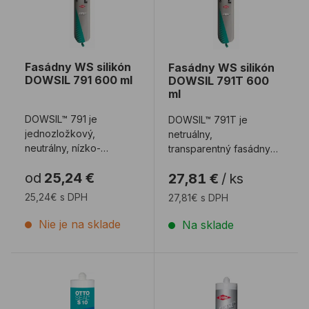
Fasádny WS silikón
Fasádny WS silikón
DOWSIL 791 600 ml
DOWSIL 791T 600
ml
DOWSIL™ 791 je
DOWSIL™ 791T je
jednozložkový,
netruálny,
neutrálny, nízko-
transparentný fasádny
modulový silikónový tmel
tmel proti
od
25,24 €
27,81 €
/
ks
obzvlášť vhodný na
poveternostným
zasklieva ...
vplyvom. Je špecificky
25,24€ s DPH
27,81€ s DPH
fo ...
Nie je na sklade
Na sklade
Silikón na sklo OTTOSEAL S10 310 ml
Silikónové lepidlo DOWSIL