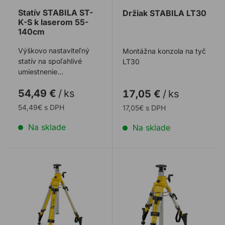
Statív STABILA ST-
Držiak STABILA LT30
K-S k laserom 55-
140cm
Výškovo nastaviteľný
Montážna konzola na tyč
statív na spoľahlivé
LT30
umiestnenie
laserov. Statív s dorazom
54,49 €
/
ks
17,05 €
/
ks
a zdvíhacím stĺpikom ...
54,49€ s DPH
17,05€ s DPH
Na sklade
Na sklade
Statív STABILA BST-K-L k laserom
Statív STABILA BST-K-M k 