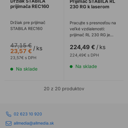
Držiak STABILA
Prijímač STABILA RL
prijímača REC160
230 RG k laserom
Držiak pre prijímač
Pracujte s presnosťou na
STABILA REC160
veľké vzdialenosti:
prijímač RL 230 RG je
perfektným doplnkom
47,15 €
224,49 €
/
ks
pre zelené a ...
/
ks
23,57 €
224,49€ s DPH
23,57€ s DPH
Na sklade
Na sklade
20 z 20 produktov
02 623 10 920
allmedia@allmedia.sk