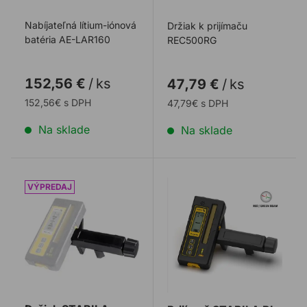
Nabíjateľná lítium-iónová
Držiak k prijímaču
batéria AE-LAR160
REC500RG
152,56 €
/
ks
47,79 €
/
ks
152,56€ s DPH
47,79€ s DPH
Na sklade
Na sklade
Držiak STABILA prijímača REC160
Prijímač STABILA RL 230 R