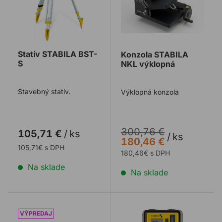
Statív STABILA BST-
Konzola STABILA
S
NKL výklopná
Stavebný statív.
Výklopná konzola
300,76 €
105,71 €
/
ks
/
ks
180,46 €
105,71€ s DPH
180,46€ s DPH
Na sklade
Na sklade
Konzola STABILA SR 100 k laseru LA 180 L
Prijímač STABILA REC 500