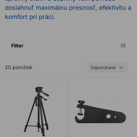
dosiahnuť maximálnu presnosť, efektivitu a
komfort pri práci.
Filter
20 položiek
Odporúčané
Statív STABILA ST-K-S k laserom 55-140cm
Držiak STABILA LT30