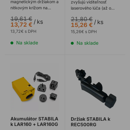
magnetickým držiakom a
zvyšujú viditeľnosť
nitkovým krížom na
laserového lúča (až o
vertikálne a horizontálne
50%). Toto nie sú
19,61 €
21,80 €
zarovnanie lasera ...
ochranné laserové okul ...
/
ks
/
ks
13,72 €
15,26 €
13,72€ s DPH
15,26€ s DPH
Na sklade
Na sklade
Akumulátor STABILA k LAR160 + LAR160G
Držiak STABILA k REC500
Akumulátor STABILA
Držiak STABILA k
k LAR160 + LAR160G
REC500RG