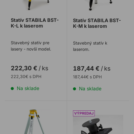
Statív STABILA BST-
Statív STABILA BST-
K-L k laserom
K-M k laserom
Stavebný statív pre
Stavebný statív k
lasery - novší model.
laserom.
222,30 €
/
ks
187,44 €
/
ks
222,30€ s DPH
187,44€ s DPH
Na sklade
Na sklade
Statív STABILA BST-S
Konzola STABILA NKL výk