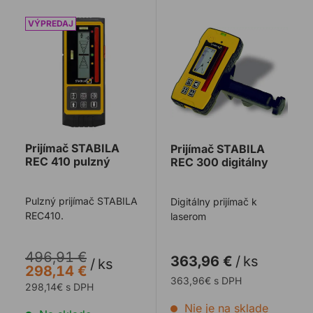
Prijímač STABILA REC 410 pulzný
Prijímač STABILA REC 300 
Prijímač STABILA
Prijímač STABILA
REC 410 pulzný
REC 300 digitálny
Pulzný prijímač STABILA
Digitálny prijímač k
REC410.
laserom
496,91 €
363,96 €
/
ks
/
ks
298,14 €
363,96€ s DPH
298,14€ s DPH
Nie je na sklade