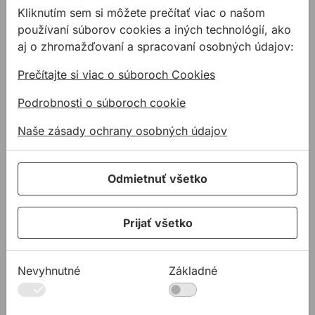
84,99€ s DPH
63,20€ s DPH
Kliknutím sem si môžete prečítať viac o našom
používaní súborov cookies a iných technológií, ako
Na sklade
Na sklade
aj o zhromažďovaní a spracovaní osobných údajov:
Prečítajte si viac o súboroch Cookies
Tyč STABILA LT 30 3,65 m teleskopická
Univerzálny držiak STABIL
Podrobnosti o súboroch cookie
Naše zásady ochrany osobných údajov
Odmietnuť všetko
Tyč STABILA LT 30
Univerzálny držiak
Prijať všetko
3,65 m teleskopická
STABILA SUB 10 s
1/4” závitom
Teleskopická tyč
Držiak na polohovanie
Nevyhnutné
Základné
laserov s 1/4” závitom na
stavebné statívy alebo
teleskopické podpery so