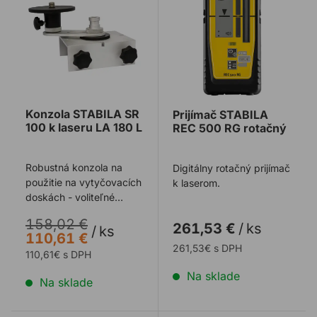
Konzola STABILA SR
Prijímač STABILA
100 k laseru LA 180 L
REC 500 RG rotačný
Robustná konzola na
Digitálny rotačný prijímač
použitie na vytyčovacích
k laserom.
doskách - voliteľné
príslušenstvo k laseru
158,02 €
261,53 €
/
ks
LA180 L a os ...
/
ks
110,61 €
261,53€ s DPH
110,61€ s DPH
Na sklade
Na sklade