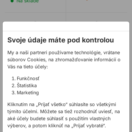
Na sklade
Lata STABILA TNL 500 cm nivelačná
Lata STABILA NL 80 - 240 
Svoje údaje máte pod kontrolou
My a naši partneri používame technológie, vrátane
súborov Cookies, na zhromažďovanie informácií o
Vás na tieto účely:
Lata STABILA TNL
Lata STABILA NL 80 -
Funkčnosť
500 cm nivelačná
240 cm nivelačná
Štatistika
Marketing
Nivelačná lata
Nivelačná lata
Kliknutím na „Prijať všetko“ súhlasíte so všetkými
týmito účelmi. Môžete sa tiež rozhodnúť uviesť, na
aké účely budete súhlasiť s použitím vlastných
84,99 €
/
ks
63,20 €
/
ks
výberov, a potom kliknúť na „Prijať vybraté“.