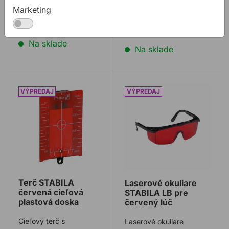
39,24 €
83,91 €
/
ks
závit ...
Marketing
/
ks
19,62 €
83,91€ s DPH
19,62€ s DPH
Na sklade
Na sklade
Terč STABILA červená cieľová plastová doska
Laserové okuliare STABILA
Terč STABILA
Laserové okuliare
červená cieľová
STABILA LB pre
plastová doska
červený lúč
Cieľový terč s
Laserové okuliare