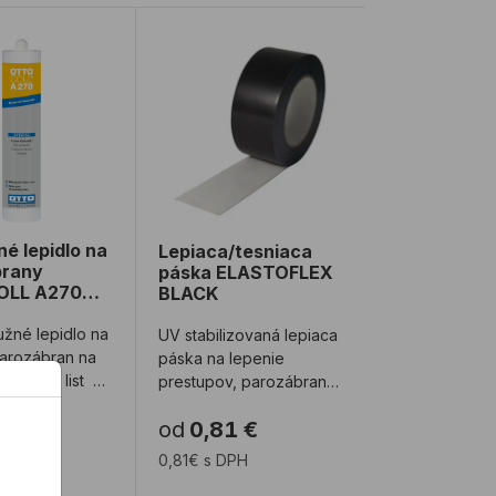
EAL A250 310 ml
né lepidlo na parozábrany OTTOCOLL A270 310 ml
Lepiaca/tesniaca páska ELASTOFLEX 
né lepidlo na
Lepiaca/tesniaca
brany
páska ELASTOFLEX
OLL A270
BLACK
užné lepidlo na
UV stabilizovaná lepiaca
parozábran na
páska na lepenie
prestupov, parozábran,
r spotreby
strešných a fasádnych
/
ks
od
0,81 €
membrán.
DPH
0,81€ s DPH