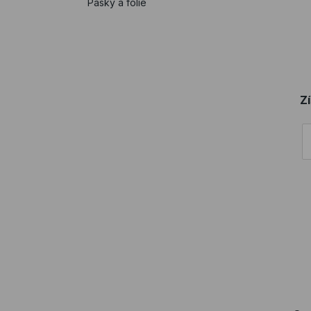
Pásky a fólie
Z