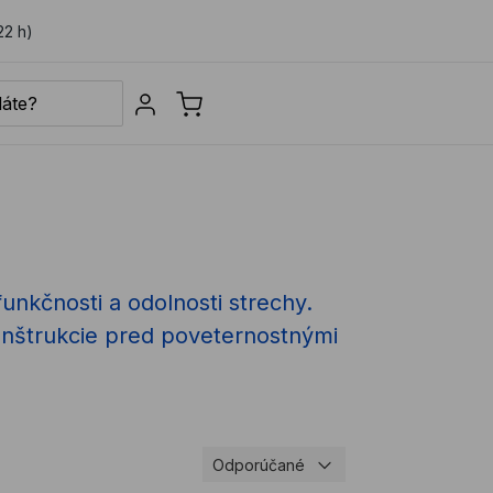
22 h)
Sign in
unkčnosti a odolnosti strechy.
onštrukcie pred poveternostnými
Odporúčané