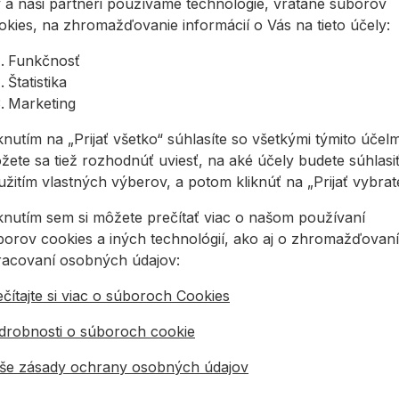
 a naši partneri používame technológie, vrátane súborov
a sklade
Na sklade
Nie j
okies, na zhromažďovanie informácií o Vás na tieto účely:
Funkčnosť
iaca/tesniaca páska Gerband 386
Tesniaca fólia Bituplast AW
Štatistika
Marketing
knutím na „Prijať všetko“ súhlasíte so všetkými týmito účelm
žete sa tiež rozhodnúť uviesť, na aké účely budete súhlasiť
žitím vlastných výberov, a potom kliknúť na „Prijať vybraté
iknutím sem si môžete prečítať viac o našom používaní
iaca/tesniaca
Tesniaca fólia
borov cookies a iných technológií, ako aj o zhromažďovaní
ka Gerband 386
Bituplast AW
racovaní osobných údajov:
čítajte si viac o súboroch Cookies
olepiaca páska na
Samolepiaca
anie a opravovanie
hydroizolačná
drobnosti o súboroch cookie
znych fólií. Páska je
bitúmenová tesniaca
ená zo špeciálneho
fólia laminovaná
še zásady ochrany osobných údajov
1,03 €
od
1,50 €
flísu, ...
ochrannou HDPE fóliou.