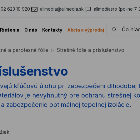
02 623 10 920
allmedia@allmedia.sk
allmediasro (po-ne 7-
Čo hľadáte?
Riešenia
O nás
Kontakty
Akcia a výpredaj
né a parotesné fólie
Strešné fólie a príslušenstvo
ríslušenstvo
ávajú kľúčovú úlohu pri zabezpečení dlhodobej f
teriálov je nevyhnutný pre ochranu strešnej k
a zabezpečenie optimálnej tepelnej izolácie.
žiek