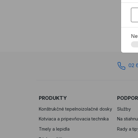
1,0
N
Ne
02 
PRODUKTY
PODPO
Konštrukčné tepelnoizolačné dosky
Služby
Kotviaca a pripevňovacia technika
Na stiahnu
Tmely a lepidla
Rady a tip