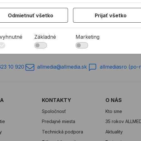
3€ s DPH
1,50€ s DPH
a sklade
Na sklade
Odmietnuť všetko
Prijať všetko
6 z 6 produktov
vyhnutné
Základné
Marketing
623 10 920
allmedia@allmedia.sk
allmediasro (po-
RA
KONTAKTY
O NÁS
Spoločnosť
Kto sme
tie
Predajné miesta
35 rokov ALLMED
y
Technická podpora
Aktuality