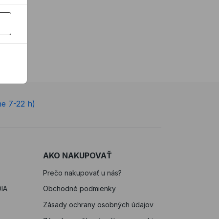
ne 7-22 h)
AKO NAKUPOVAŤ
Prečo nakupovať u nás?
IA
Obchodné podmienky
Zásady ochrany osobných údajov