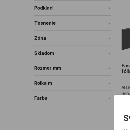
Podklad
Fas
Tesnenie
Zóna
Skladom
Fas
Rozmer mm
fól
Rolka m
ALL
difú
Farba
pov
fasá
1,
mem
S
1,4