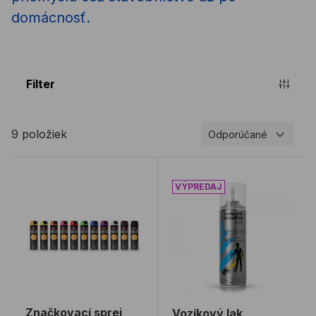
domácnosť.
Filter
9 položiek
Odporúčané
Značkovací sprej TRIG FLUO 500ml
Vozíkový lak PROTEKTOR 
Značkovací sprej
Vozíkový lak