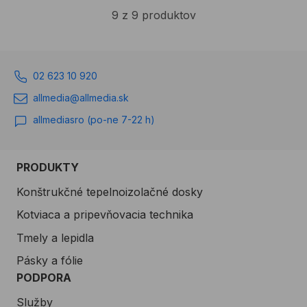
9 z 9 produktov
02 623 10 920
allmedia@allmedia.sk
allmediasro (po-ne 7-22 h)
PRODUKTY
Konštrukčné tepelnoizolačné dosky
Kotviaca a pripevňovacia technika
Tmely a lepidla
Pásky a fólie
PODPORA
Služby