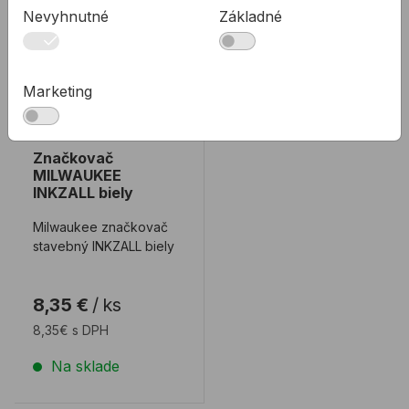
Nevyhnutné
Základné
Marketing
Značkovač
MILWAUKEE
INKZALL biely
Milwaukee značkovač
stavebný INKZALL biely
8,35 €
/
ks
8,35€ s DPH
Na sklade