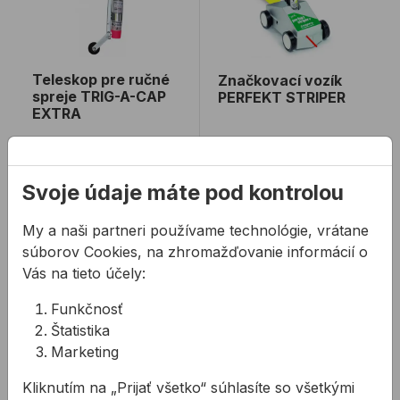
Teleskop pre ručné
Značkovací vozík
spreje TRIG-A-CAP
PERFEKT STRIPER
EXTRA
Teleskop značky
Vodorovné značenie sa
A.M.P.E.R.E. pre ručné
vykonáva pomocou
spreje TRIG-A-CAP
značkovacieho vozíka
Svoje údaje máte pod kontrolou
EXTRA je určený na
PERFEKT STRIPER a
54,96 €
/
ks
109,91 €
/
ks
aplikáciu ručných
špeciálnych sprejov TR
My a naši partneri používame technológie, vrátane
značko ...
...
54,96€ s DPH
109,91€ s DPH
súborov Cookies, na zhromažďovanie informácií o
Vás na tieto účely:
Na sklade
Nie je na sklade
Funkčnosť
Štatistika
Značkovač PERMANENT
Značkovač MILWAUKEE IN
Marketing
Kliknutím na „Prijať všetko“ súhlasíte so všetkými