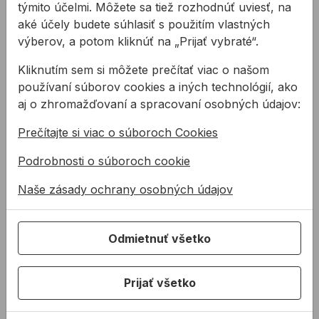
týmito účelmi. Môžete sa tiež rozhodnúť uviesť, na
aké účely budete súhlasiť s použitím vlastných
výberov, a potom kliknúť na „Prijať vybraté“.
Kliknutím sem si môžete prečítať viac o našom
používaní súborov cookies a iných technológií, ako
Značkovač
Značkovač
aj o zhromažďovaní a spracovaní osobných údajov:
PERMANENT
MILWAUKEE
INKZALL čierny
Prečítajte si viac o súboroch Cookies
Permanentný značkovač
MILWAUKEE Značkovač -
Podrobnosti o súboroch cookie
- liehový, okrúhly hrot v
popisovač INKZALL™
rôznych farbách.
jemný hrot - čierny
Naše zásady ochrany osobných údajov
od
1,53 €
2,80 €
/
ks
1,53€ s DPH
2,80€ s DPH
Odmietnuť všetko
Na sklade
Na sklade
Prijať všetko
Značkovač MILWAUKEE INKZALL biely