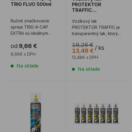
TRIG FLUO 500ml
PROTEKTOR
TRAFFIC
transparentný
Ručné značkovacie
Vozíkový lak
spreje TRIG-A-CAP
PROTEKTOR TRAFFIC je
EXTRA sú ideálnym
transparentný lak, ktorý
pomocníkom pre každú
je vhodný pre hladké
19,26 €
od
9,66 €
stavebnú firmu,
interiérové ​​podlah ...
/
ks
13,48 €
geodetov, ...
9,66€ s DPH
13,48€ s DPH
Na sklade
Na sklade
Vozíkový sprej TRAFFIC EXTRA PAINT
Vozíkový sprej TRAFFIC 