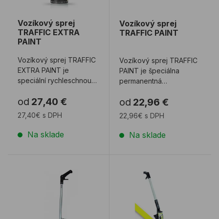
Vozíkový sprej
Vozíkový sprej
TRAFFIC EXTRA
TRAFFIC PAINT
PAINT
Vozíkový sprej TRAFFIC
Vozíkový sprej TRAFFIC
EXTRA PAINT je
PAINT je špeciálna
speciální rychleschnoucí
permanentná
barva, která je určena
rýchloschnúca farba na
od
27,40 €
od
22,96 €
pro extrémně n ...
podlahy a komunikácie,
...
27,40€ s DPH
22,96€ s DPH
Na sklade
Na sklade
Teleskop pre ručné spreje TRIG-A-CAP EXTRA
Značkovací vozík PERFE