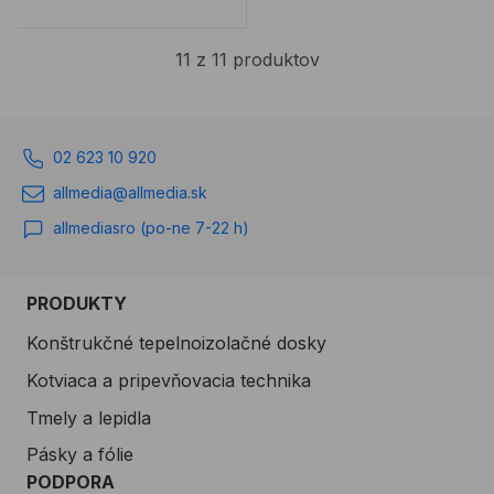
11 z 11 produktov
02 623 10 920
allmedia@allmedia.sk
allmediasro (po-ne 7-22 h)
PRODUKTY
Konštrukčné tepelnoizolačné dosky
Kotviaca a pripevňovacia technika
Tmely a lepidla
Pásky a fólie
PODPORA