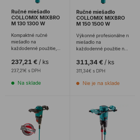
Ručné miešadlo
Ručné miešadlo
COLLOMIX MIXBRO
COLLOMIX MIXBRO
M 130 1300 W
M 150 1500 W
Kompaktné ručné
Výkonné profesionálne ručné
miešadlo na
miešadlo na
každodenné použitie,
každodenné použitie na
ideálne na mixovanie až
stavbách na miešanie
237,21 €
/
ks
311,34 €
/
ks
2 vriec naraz. Výkonný
všetkých druhov, ...
moto ...
237,21€ s DPH
311,34€ s DPH
Na sklade
Nie je na sklade
Ručné miešadlo COLLOMIX Xo 4 R
Ručné miešadlo COLLOMIX