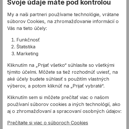
Svoje údaje máte pod kontrolou
My a naši partneri používame technológie, vrátane
súborov Cookies, na zhromažďovanie informácií o
Vás na tieto účely:
Ručné miešadlo
Ručné miešadlo
Funkčnosť
COLLOMIX XQ6
COLLOMIX MIXBRO
1750W HF bez metly
M 130 1300 W a 34l
Štatistika
vedro ZADARMO
Marketing
Expert. Najvýkonnejšie 8-
AKCIA! Teraz navyše s
rýchlostné ručné
34 litrovým čiernym
Kliknutím na „Prijať všetko“ súhlasíte so všetkými
miešadlo od 300 do 750
vedrom úplne zadarmo!
týmito účelmi. Môžete sa tiež rozhodnúť uviesť, na
otáčok za minútu.
Akcia platí do
aké účely budete súhlasiť s použitím vlastných
766,72 €
/
ks
237,21 €
/
ks
Určené pre metly ...
vypredania záso ...
výberov, a potom kliknúť na „Prijať vybraté“.
766,72€ s DPH
237,21€ s DPH
Kliknutím sem si môžete prečítať viac o našom
Na sklade
Na sklade
používaní súborov cookies a iných technológií, ako
aj o zhromažďovaní a spracovaní osobných údajov:
Ručné miešadlo COLLOMIX XQ1 1100W HF bez metly
Ručné miešadlo COLLOMI
Prečítajte si viac o súboroch Cookies