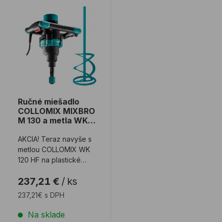
Ručné miešadlo COLLOMIX MIXBRO M 130 a metla W
Ručné miešadlo
COLLOMIX MIXBRO
M 130 a metla WK
120 HF zadarmo
AKCIA! Teraz navyše s
metlou COLLOMIX WK
120 HF na plastické
zmesi v hodnote 33,90 €
237,21 €
/
ks
s DPH úplne zad ...
237,21€ s DPH
Na sklade