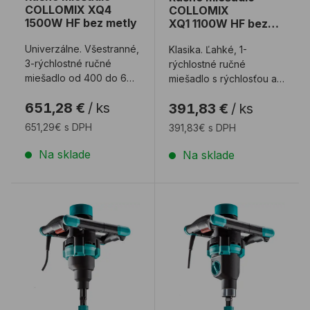
COLLOMIX XQ4
COLLOMIX
1500W HF bez metly
XQ1 1100W HF bez
metly
Univerzálne. Všestranné,
Klasika. Ľahké, 1-
3-rýchlostné ručné
rýchlostné ručné
miešadlo od 400 do 670
miešadlo s rýchlosťou až
otáčok za minútu.
670 otáčok za minútu.
651,28 €
/
ks
391,83 €
/
ks
Určené pre metl ...
Určené pre metly d ...
651,29€ s DPH
391,83€ s DPH
Na sklade
Na sklade
Ručné miešadlo COLLOMIX MIXBRO M 130 1300 W
Ručné miešadlo COLLOMI