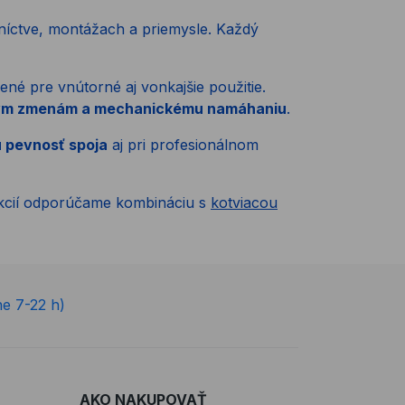
bníctve, montážach a priemysle. Každý
né pre vnútorné aj vonkajšie použitie.
otným zmenám a mechanickému namáhaniu
.
ú pevnosť spoja
aj pri profesionálnom
ukcií odporúčame kombináciu s
kotviacou
ne 7-22 h)
AKO NAKUPOVAŤ