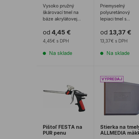
Vysoko pružný
Priemyselný
škárovací tmel na
polyuretánový
báze akrylátovej
lepiaci tmel s
disperzie.
vysokou pevnosťo
od
4,45 €
od
13,37 €
Vytvrdzuje odparením
a pružnosťou.
vody, vytvára trval ...
Lepenie
4,45€ s DPH
13,37€ s DPH
rôznorodých mater
...
Na sklade
Na sklade
Pištoľ FESTA na PUR penu
Stierka na tme
Pištoľ FESTA na
Stierka na tmel
PUR penu
ALLMEDIA mäk