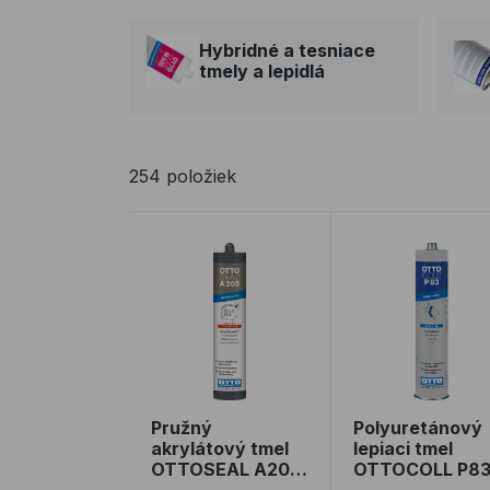
Hybridné a tesniace
tmely a lepidlá
254 položiek
Pružný akrylátový tmel OTTOSEAL A205
Polyuretánový l
Pružný
Polyuretánový
akrylátový tmel
lepiaci tmel
OTTOSEAL A205
OTTOCOLL P8
310 ml
310 ml