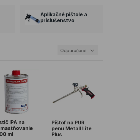
Aplikačné pištole a
príslušenstvo
Odporúčané
290-310 ml
stič IPA na odmastňovanie 1000 ml
Pištoľ na PUR penu Metall Lite Plus
stič IPA na
Pištoľ na PUR
mastňovanie
penu Metall Lite
00 ml
Plus