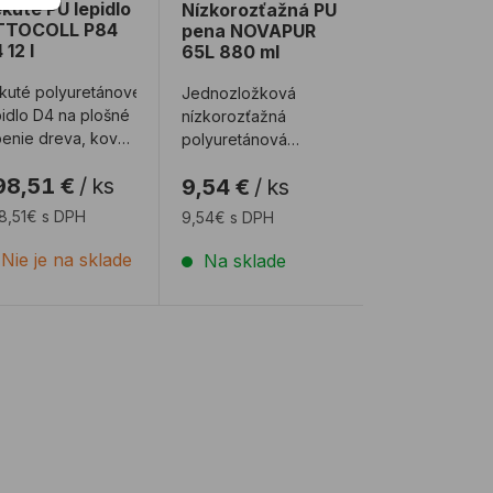
kuté PU lepidlo
Nízkorozťažná PU
TTOCOLL P84
pena NOVAPUR
 12 l
65L 880 ml
kuté polyuretánové
Jednozložková
pidlo D4 na plošné
nízkorozťažná
penie dreva, kovov
polyuretánová
sednvičových
pištolová pena
98,51 €
/
ks
9,54 €
/
ks
panelov. Technick ...
reagujúca so
vzdušnou
8,51€ s DPH
9,54€ s DPH
vlhkosťou. Pena je vh
...
Nie je na sklade
Na sklade