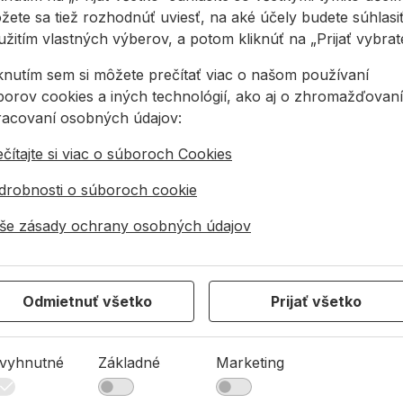
4
penu Shortgun
pena NOVAPUR
od
žete sa tiež rozhodnúť uviesť, na aké účely budete súhlasiť
750 ml ZIMNÁ
10
žitím vlastných výberov, a potom kliknúť na „Prijať vybraté
nové
Jednozložková
Či
iknutím sem si môžete prečítať viac o našom používaní
né
polyuretánová pena
je
borov cookies a iných technológií, ako aj o zhromažďovaní
reagujúca so
iz
vzdušnou vlhkosťou,
ac
racovaní osobných údajov:
28,75 €
/
ks
9,25 €
/
ks
1
zimná varianta.
zl
čítajte si viac o súboroch Cookies
k ...
Nakúpte aspoň 6 ...
lep
28,75€ s DPH
9,25€ s DPH
17
drobnosti o súboroch cookie
Na sklade
Na sklade
še zásady ochrany osobných údajov
310 ml
strešný tmel OTTOSEAL A250 310 ml
Čistič na polyuretány OTTO Cleaner F
Hybridný lepiaci tmel OT
Te
Odmietnuť všetko
Prijať všetko
vyhnutné
Základné
Marketing