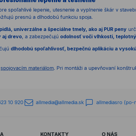
rofesionálne lepenie a tesnenie
e spoľahlivé lepenie, utesnenie a vyplnenie škár v stave
ožňujú presnú a dlhodobú funkciu spoja.
idlá, univerzálne a špeciálne tmely, ako aj PUR peny
urče
 aj drevo
, a zabezpečujú
odolnosť voči vlhkosti, tepl
učujú
dlhodobú spoľahlivosť, bezpečnú aplikáciu a vysok
o
spojovacím materiálom
. Pri montáži a upevňovaní konštr
623 10 920
allmedia@allmedia.sk
allmediasro (po-
RA
KONTAKTY
O NÁS