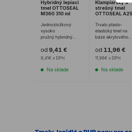
Hybridný lepiaci
Klampiarsky a
tmel OTTOSEAL
strešný tmel
M360 310 ml
OTTOSEAL A2
310 ml
Jednozložkový
Trvalo plasto-
vysoko
elastický tmel na
pružný hybridný
báze akrylového
lepiaci tmel na
kopolyméru. Tmel 
od
9,41 €
od
11,96 €
dilatačné škáry a
vhodný do strešne
lepenie. Technický
oblasti na kl ...
9,41€ s DPH
11,96€ s DPH
list ...
Na sklade
Na sklade