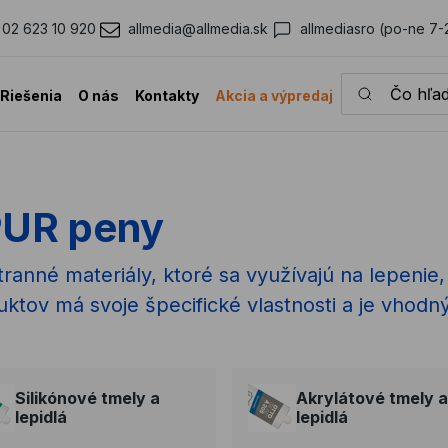
02 623 10 920
allmedia@allmedia.sk
allmediasro (po-ne 7-
Čo hľadáte?
Riešenia
O nás
Kontakty
Akcia a výpredaj
 PUR peny
ranné materiály, ktoré sa využívajú na lepenie
ktov má svoje špecifické vlastnosti a je vhodný
Silikónové tmely a
Akrylátové tmely a
lepidlá
lepidlá