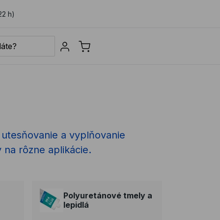
22 h)
Sign in
, utesňovanie a vyplňovanie
 na rôzne aplikácie.
Polyuretánové tmely a
lepidlá