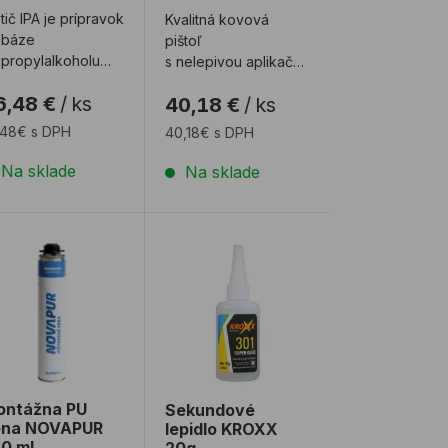
tič IPA je prípravok
Kvalitná kovová
 báze
pištoľ
opropylalkoholu
s nelepivou aplikačnou ihlou a
e zlepšenie
adaptérom na dózy
6,48 €
/
ks
40,18 €
/
ks
hézie lepidiel
(teflón). Disponuje
tmelov k podkladu
veľkou n ...
,48€ s DPH
40,18€ s DPH
Na sklade
Na sklade
el OTTOCOLL P83 580 ml
ntážna PU pena NOVAPUR 750 ml
Sekundové lepidlo KROXX 20g
ntážna PU
Sekundové
ena NOVAPUR
lepidlo KROXX
0 ml