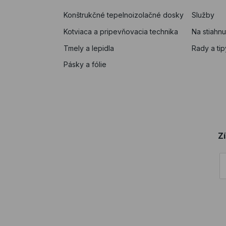
Konštrukčné tepelnoizolačné dosky
Služby
Kotviaca a pripevňovacia technika
Na stiahnu
Tmely a lepidla
Rady a tip
Pásky a fólie
Z