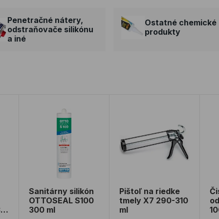
Penetračné nátery,
Ostatné chemické
odstraňovače silikónu
produkty
a iné
 310 ml
epiaci tmel OTTOCOLL P83 310 ml
Sanitárny silikón OTTOSEAL S100 300 ml
Pištoľ na riedke tmely X7 
Či
Sanitárny silikón
Pištoľ na riedke
Či
OTTOSEAL S100
tmely X7 290-310
od
3
300 ml
ml
10