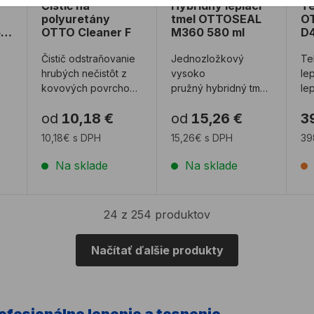
Čistič na
Hybridný lepiaci
Te
polyuretány
tmel OTTOSEAL
O
50
OTTO Cleaner F
M360 580 ml
D4
Čistič odstraňovanie
Jednozložkový
Te
hrubých nečistôt z
vysoko
le
kovových povrchov
pružný hybridný tmel
le
je
a zvyškov
na dilatačné škáry.
a 
od
10,18 €
od
15,26 €
3
j
nevytuhnutých
Technický list
lepidiel a tmelov. ...
Kalkulátor sp ...
10,18€ s DPH
15,26€ s DPH
39
Na sklade
Na sklade
24 z 254 produktov
Načítať ďalšie produkty