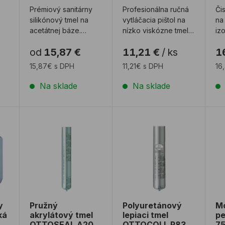
Prémiový sanitárny
Profesionálna ručná
Čis
silikónový tmel na
vytláčacia pištol na
na
acetátnej báze.
nízko viskózne tmely
iz
u
Silikón je vybavený
v kartuši od 290 do
pr
od
15,87 €
11,21 €
/
ks
1
fungicídmi a
310 ml s prevodom ...
ad
bakteriostati ...
a 
15,87€ s DPH
11,21€ s DPH
16
iá
...
Na sklade
Na sklade
ly ALLMEDIA mäkká
Pružný akrylátový tmel OTTOSEAL A205 580 ml
Polyuretánový lepiaci tm
Mo
y
Pružný
Polyuretánový
Mo
ká
akrylátový tmel
lepiaci tmel
p
OTTOSEAL A205
OTTOCOLL P83
75