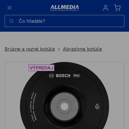
Sign in
Čo hľadáte?
Brúsne a rezné kotúče
Abrazívne kotúče