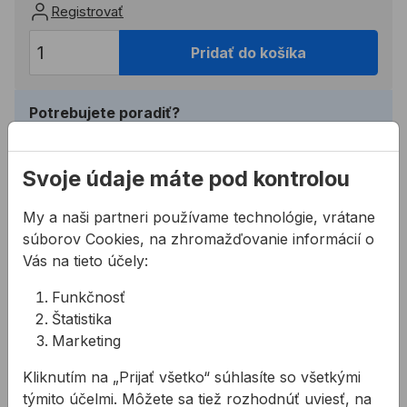
Registrovať
Pridať do košíka
Potrebujete poradiť?
02 623 109 20
allmedia@allmedia.sk
Svoje údaje máte pod kontrolou
allmediasro (po-ne 7-22 h)
My a naši partneri používame technológie, vrátane
súborov Cookies, na zhromažďovanie informácií o
Popis
Vás na tieto účely:
Funkčnosť
Vlastnosti:
Štatistika
dlhá životnosť pri brúsení
Marketing
pevný a tepelne odolný plast na efektívne
brúsenie
Kliknutím na „Prijať všetko“ súhlasíte so všetkými
týmito účelmi. Môžete sa tiež rozhodnúť uviesť, na