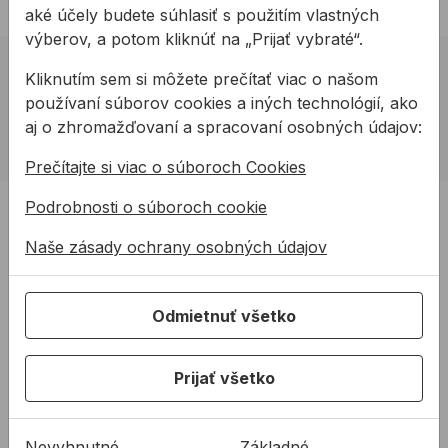
aké účely budete súhlasiť s použitím vlastných
výberov, a potom kliknúť na „Prijať vybraté“.
02 623 10 920
Kliknutím sem si môžete prečítať viac o našom
používaní súborov cookies a iných technológií, ako
allmedia@allmedia.sk
aj o zhromažďovaní a spracovaní osobných údajov:
allmediasro (po-ne 7-22 h)
Prečítajte si viac o súboroch Cookies
PRODUKTY
Podrobnosti o súboroch cookie
Konštrukčné tepelnoizolačné dosky
Naše zásady ochrany osobných údajov
Kotviaca a pripevňovacia technika
Tmely a lepidla
Odmietnuť všetko
Pásky a fólie
PODPORA
Prijať všetko
Služby
Na stiahnutie
Nevyhnutné
Základné