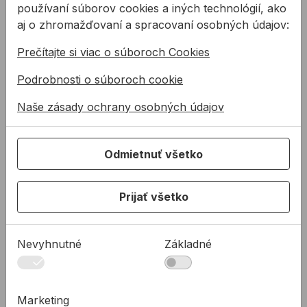
používaní súborov cookies a iných technológií, ako
PRODUKTY
aj o zhromažďovaní a spracovaní osobných údajov:
Konštrukčné tepelnoizolačné dosky
Prečítajte si viac o súboroch Cookies
Kotviaca a pripevňovacia technika
Podrobnosti o súboroch cookie
Tmely a lepidla
Naše zásady ochrany osobných údajov
Pásky a fólie
PODPORA
Služby
Odmietnuť všetko
Na stiahnutie
Prijať všetko
Rady a tipy
KONTAKTY
Spoločnosť
Nevyhnutné
Základné
Predajné miesta
Technická podpora
Marketing