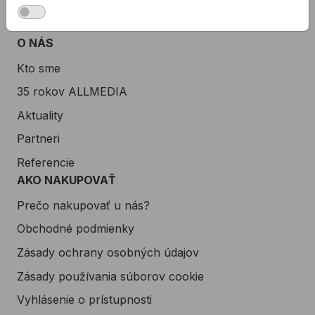
Zákaznícka podpora
Servis náradia
O NÁS
Kto sme
35 rokov ALLMEDIA
Aktuality
Partneri
Referencie
AKO NAKUPOVAŤ
Prečo nakupovať u nás?
Obchodné podmienky
Zásady ochrany osobných údajov
Zásady používania súborov cookie
Vyhlásenie o prístupnosti