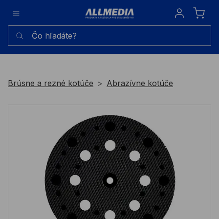
Sign in
Čo hľadáte?
Brúsne a rezné kotúče
Abrazívne kotúče