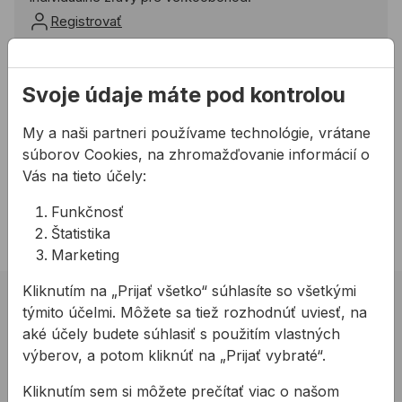
Registrovať
Pridať do košíka
Svoje údaje máte pod kontrolou
Potrebujete poradiť?
My a naši partneri používame technológie, vrátane
02 623 109 20
súborov Cookies, na zhromažďovanie informácií o
allmedia@allmedia.sk
Vás na tieto účely:
allmediasro (po-ne 7-22 h)
Funkčnosť
Štatistika
Marketing
Kliknutím na „Prijať všetko“ súhlasíte so všetkými
02 623 10 920
týmito účelmi. Môžete sa tiež rozhodnúť uviesť, na
aké účely budete súhlasiť s použitím vlastných
allmedia@allmedia.sk
výberov, a potom kliknúť na „Prijať vybraté“.
allmediasro (po-ne 7-22 h)
Kliknutím sem si môžete prečítať viac o našom