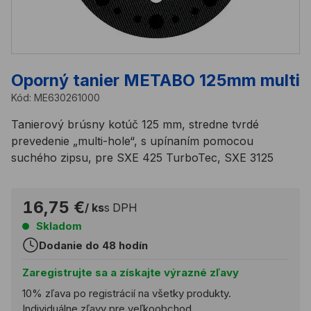
Oporný tanier METABO 125mm multi
Kód:
ME630261000
Tanierový brúsny kotúč 125 mm, stredne tvrdé
prevedenie „multi-hole“, s upínaním pomocou
suchého zipsu, pre SXE 425 TurboTec, SXE 3125
16,75 €
/ ks
s DPH
Skladom
Dodanie do 48 hodín
Zaregistrujte sa a získajte výrazné zľavy
10% zľava po registrácií na všetky produkty.
Individuálne zľavy pre veľkoobchod.