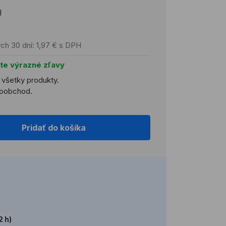
H
ch 30 dní: 1,97 € s DPH
jte výrazné zľavy
a všetky produkty.
ľkoobchod.
Pridať do košíka
2 h)