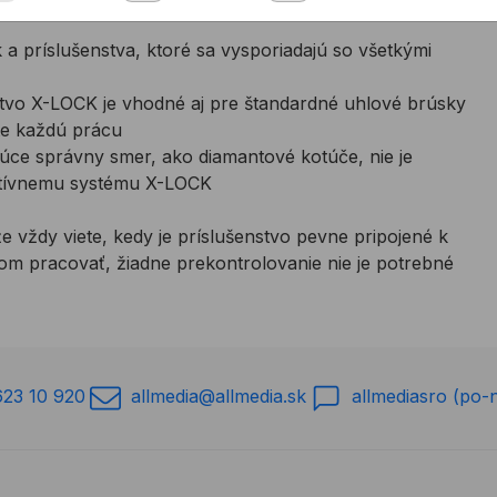
a príslušenstva, ktoré sa vysporiadajú so všetkými
stvo X-LOCK je vhodné aj pre štandardné uhlové brúsky
áte každú prácu
júce správny smer, ako diamantové kotúče, nie je
atívnemu systému X-LOCK
 vždy viete, kedy je príslušenstvo pevne pripojené k
dom pracovať, žiadne prekontrolovanie nie je potrebné
623 10 920
allmedia@allmedia.sk
allmediasro (po-