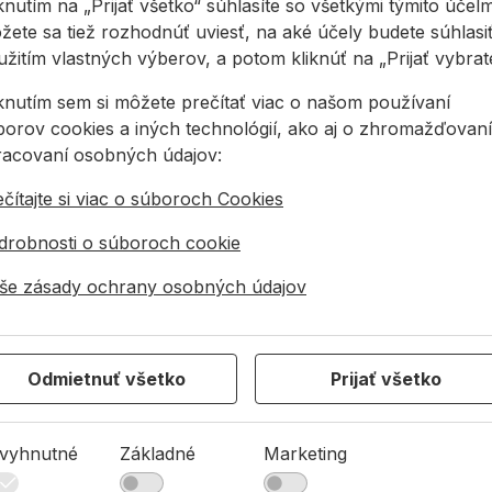
knutím na „Prijať všetko“ súhlasíte so všetkými týmito účelm
žete sa tiež rozhodnúť uviesť, na aké účely budete súhlasiť
žitím vlastných výberov, a potom kliknúť na „Prijať vybraté
iknutím sem si môžete prečítať viac o našom používaní
borov cookies a iných technológií, ako aj o zhromažďovaní
racovaní osobných údajov:
e uhlové brúsky
j výmeny príslušenstva v uhlovej brúske jediným
čítajte si viac o súboroch Cookies
drobnosti o súboroch cookie
slušenstva v tvare X umožňuje jednoduché a bezpečné
še zásady ochrany osobných údajov
al
 páčku a jednoducho odmontovať príslušenstvo
Odmietnuť všetko
Prijať všetko
liminuje riziko straty upínacej matice a nevyžaduje
obne rýchlejšia výmena v porovnaní s bežnými
vyhnutné
Základné
Marketing
likovala prácu s uhlovou brúskou. Je možné brúsenie
iabaniu povrchu