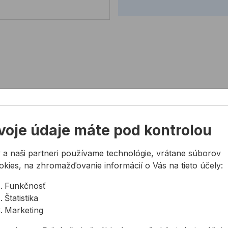
é brúsky
 m/s (v závislosti od otáčok a priemeru kotúča)
om kotúča 125 mm
voje údaje máte pod kontrolou
 systém pre uhlové brúsky
 a naši partneri používame technológie, vrátane súborov
okies, na zhromažďovanie informácií o Vás na tieto účely:
-LOCK. Použitie aj v štandardných uhlových
Funkčnosť
Štatistika
Marketing