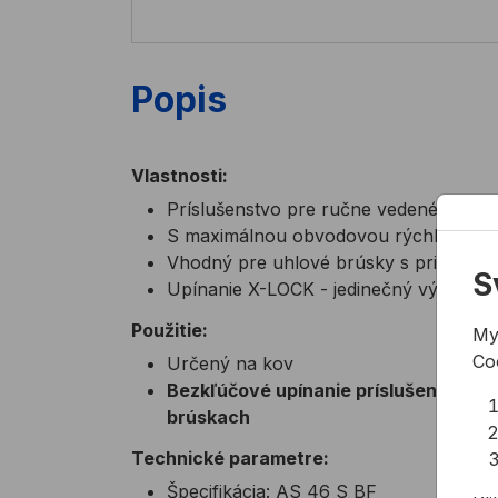
Popis
Vlastnosti:
Príslušenstvo pre ručne vedené uhlov
S maximálnou obvodovou rýchlosťou: 80
Vhodný pre uhlové brúsky s priemer
S
Upínanie X-LOCK - jedinečný výmenný
Použitie:
My
Co
Určený na kov
Bezkľúčové upínanie príslušenstva X
brúskach
Technické parametre:
Špecifikácia: AS 46 S BF