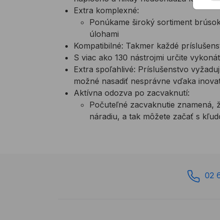
Extra komplexné:
Ponúkame široký sortiment brúsok 
úlohami
Kompatibilné: Takmer každé príslušen
S viac ako 130 nástrojmi určite vykon
Extra spoľahlivé: Príslušenstvo vyžadu
možné nasadiť nesprávne vďaka inov
Aktívna odozva po zacvaknutí:
Počuteľné zacvaknutie znamená, že
náradiu, a tak môžete začať s kľu
02 