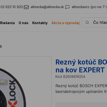
02 623 10 920
allmedia@allmedia.sk
allmediasro (po-ne 7-
Čo hľadáte?
Riešenia
O nás
Kontakty
Akcia a výpredaj
e
Rezný kotúč B
na kov EXPERT
Kód:
B2608619254
Rezný kotúč BOSCH EXPERT
beznástrojovým upínaním X