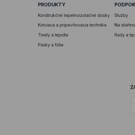
PRODUKTY
PODPO
Konštrukčné tepelnoizolačné dosky
Služby
Kotviaca a pripevňovacia technika
Na stiahnu
Tmely a lepidla
Rady a tip
Pásky a fólie
Z