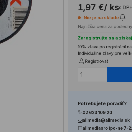
1,97 €
/ ks
s DP
Nie je na sklade
Najnižšia cena za posledný
Zaregistrujte sa a získa
10% zľava po registrácií n
Individuálne zľavy pre ve
Registrovať
Potrebujete poradiť?
02 623 109 20
allmedia@allmedia.sk
allmediasro (po-ne 7-2