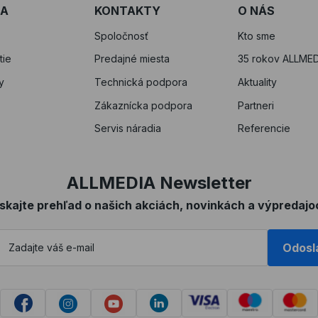
RA
KONTAKTY
O NÁS
Spoločnosť
Kto sme
tie
Predajné miesta
35 rokov ALLMED
y
Technická podpora
Aktuality
Zákaznícka podpora
Partneri
Servis náradia
Referencie
ALLMEDIA Newsletter
ískajte prehľad o našich akciách, novinkách a výpredajo
Odosl