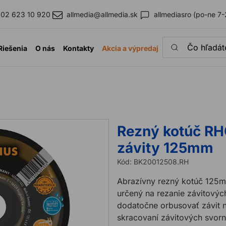
02 623 10 920
allmedia@allmedia.sk
allmediasro (po-ne 7-
Čo hľadáte?
Riešenia
O nás
Kontakty
Akcia a výpredaj
Rezný kotúč R
závity 125mm
Kód:
BK20012508.RH
Abrazívny rezný kotúč 125m
určený na rezanie závitových
dodatočne orbusovať závit n
skracovaní závitových svor