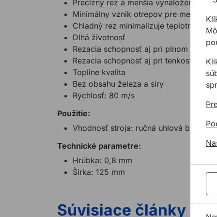
Precízny rez a menšia vynaložená sila
Minimálny vznik otrepov pre menej do
Kli
Chladný rez minimalizuje teplotne podm
Môž
Dlhá životnosť
pou
Rezacia schopnosť aj pri plnom materiá
Rezacia schopnosť aj pri tenkostennom 
Kl
Topline kvalita
sú
Bez obsahu železa a síry
sp
Rýchlosť: 80 m/s
Pre
Použitie:
Po
Vhodnosť stroja: ručná uhlová brúska
Na
Technické parametre:
Hrúbka: 0,8 mm
Šírka: 125 mm
Súvisiace články
Ne