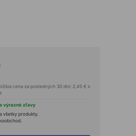
H
nižšia cena za posledných 30 dní: 2,45 € s
H
te výrazné zľavy
a všetky produkty.
ľkoobchod.