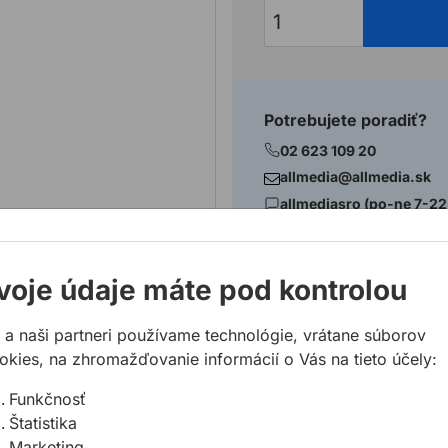
Potrebujete poradiť?
02 623 109 20
allmedia@allmedia.sk
allmediasro (po-ne 7-22
voje údaje máte pod kontrolou
 a naši partneri používame technológie, vrátane súborov
okies, na zhromažďovanie informácií o Vás na tieto účely:
Funkčnosť
m s bezchybne pokojným chodom
Štatistika
 otrepov
Marketing