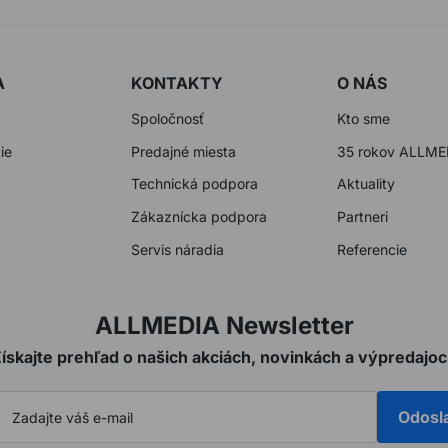
A
KONTAKTY
O NÁS
Spoločnosť
Kto sme
ie
Predajné miesta
35 rokov ALLME
y
Technická podpora
Aktuality
Zákaznícka podpora
Partneri
Servis náradia
Referencie
ALLMEDIA Newsletter
ískajte prehľad o našich akciách, novinkách a výpredajo
Odosl