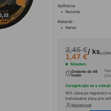
Aplikácia:
Rezanie
Materiál :
Nerez
2,45 €
/ ks
s DP
1,47 €
Skladom
Naj
Dodanie do 48
hodín
DP
Zaregistrujte sa a získaj
10% zľava po registrácií n
Individuálne zľavy pre ve
Registrovať