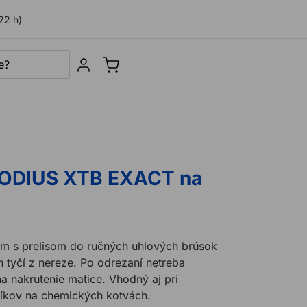
22 h)
Sign in
HODIUS XTB EXACT na
m s prelisom do ručných uhlových brúsok
 tyčí z nereze. Po odrezaní netreba
a nakrutenie matice. Vhodný aj pri
níkov na chemických kotvách.