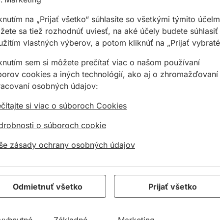
datočného opracovania
knutím na „Prijať všetko“ súhlasíte so všetkými týmito účelm
ienené sfarbenie a skrútenie materiálu
ete sa tiež rozhodnúť uviesť, na aké účely budete súhlasiť
žitím vlastných výberov, a potom kliknúť na „Prijať vybraté
li
materiáli
iknutím sem si môžete prečítať viac o našom používaní
borov cookies a iných technológií, ako aj o zhromažďovaní
racovaní osobných údajov:
čítajte si viac o súboroch Cookies
drobnosti o súboroch cookie
še zásady ochrany osobných údajov
Odmietnuť všetko
Prijať všetko
vyhnutné
Základné
Marketing