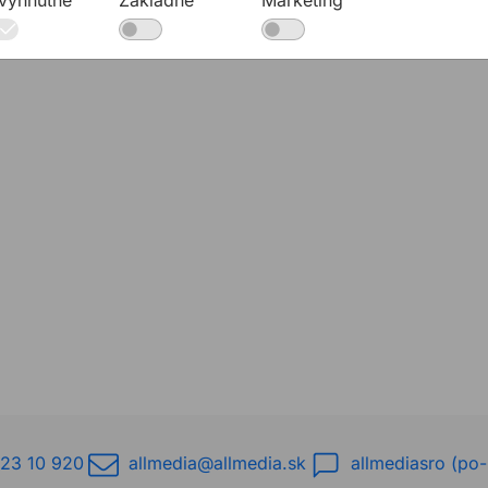
23 10 920
allmedia@allmedia.sk
allmediasro (po-