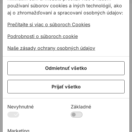
používaní súborov cookies a iných technológií, ako
PRODUKTY
aj o zhromažďovaní a spracovaní osobných údajov:
Konštrukčné tepelnoizolačné dosky
Prečítajte si viac o súboroch Cookies
Kotviaca a pripevňovacia technika
Podrobnosti o súboroch cookie
Tmely a lepidla
Naše zásady ochrany osobných údajov
Pásky a fólie
PODPORA
Odmietnuť všetko
Služby
Na stiahnutie
Prijať všetko
Rady a tipy
KONTAKTY
Spoločnosť
Nevyhnutné
Základné
Predajné miesta
Technická podpora
Marketing