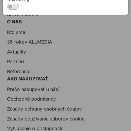
Zákaznícka podpora
Servis náradia
O NÁS
Kto sme
35 rokov ALLMEDIA
Aktuality
Partneri
Referencie
AKO NAKUPOVAŤ
Prečo nakupovať u nás?
Obchodné podmienky
Zásady ochrany osobných údajov
Zásady používania súborov cookie
Vyhlásenie o prístupnosti