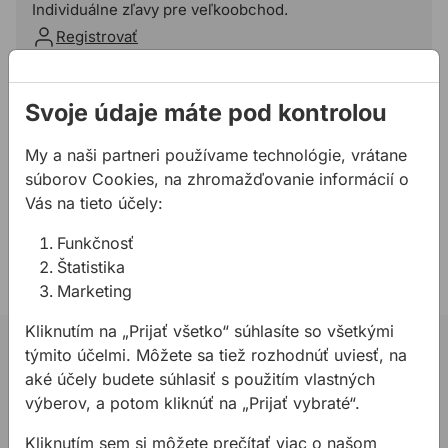
Individuálne zľavy pre veľkoobchod.
Registrovať
Pridať do košíka
Svoje údaje máte pod kontrolou
Potrebujete poradiť?
My a naši partneri používame technológie, vrátane
súborov Cookies, na zhromažďovanie informácií o
02 623 109 20
Vás na tieto účely:
allmedia@allmedia.sk
allmediasro (po-ne 7-22 h)
Funkčnosť
Štatistika
Marketing
Kliknutím na „Prijať všetko“ súhlasíte so všetkými
02 623 10 920
týmito účelmi. Môžete sa tiež rozhodnúť uviesť, na
aké účely budete súhlasiť s použitím vlastných
allmedia@allmedia.sk
výberov, a potom kliknúť na „Prijať vybraté“.
allmediasro (po-ne 7-22 h)
Kliknutím sem si môžete prečítať viac o našom