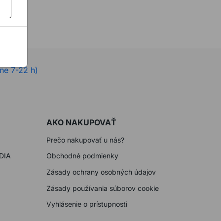
ne 7-22 h)
AKO NAKUPOVAŤ
Prečo nakupovať u nás?
DIA
Obchodné podmienky
Zásady ochrany osobných údajov
Zásady používania súborov cookie
Vyhlásenie o prístupnosti