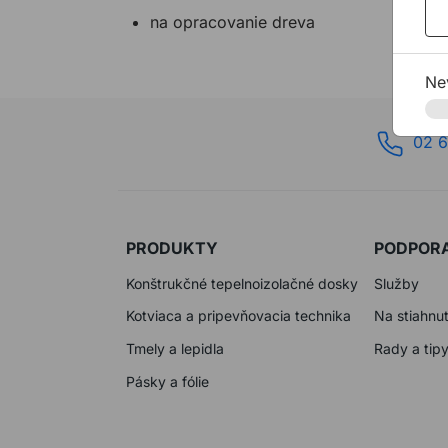
na opracovanie dreva
Ne
02 6
PRODUKTY
PODPOR
Konštrukčné tepelnoizolačné dosky
Služby
Kotviaca a pripevňovacia technika
Na stiahnut
Tmely a lepidla
Rady a tip
Pásky a fólie