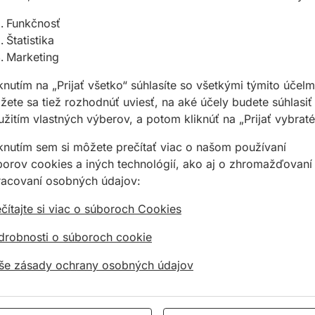
Funkčnosť
Štatistika
Marketing
knutím na „Prijať všetko“ súhlasíte so všetkými týmito účelm
ete sa tiež rozhodnúť uviesť, na aké účely budete súhlasiť
acovaní dreva
žitím vlastných výberov, a potom kliknúť na „Prijať vybraté
a priečnom rezaní mäkkého a tvrdého dreva
iknutím sem si môžete prečítať viac o našom používaní
surové drevotrieskové dosky, povrstvené alebo
borov cookies a iných technológií, ako aj o zhromažďovaní
racovaní osobných údajov:
nom
čítajte si viac o súboroch Cookies
drobnosti o súboroch cookie
še zásady ochrany osobných údajov