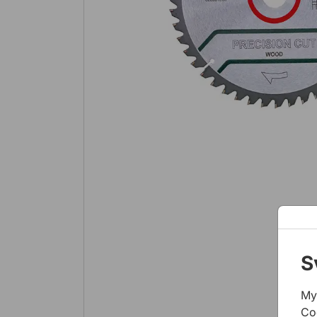
S
My
Co