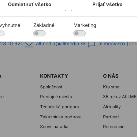
Odmietnuť všetko
Prijať všetko
vyhnutné
Základné
Marketing
23 10 920
allmedia@allmedia.sk
allmediasro (po-
A
KONTAKTY
O NÁS
Spoločnosť
Kto sme
ie
Predajné miesta
35 rokov ALLME
y
Technická podpora
Aktuality
Zákaznícka podpora
Partneri
Servis náradia
Referencie