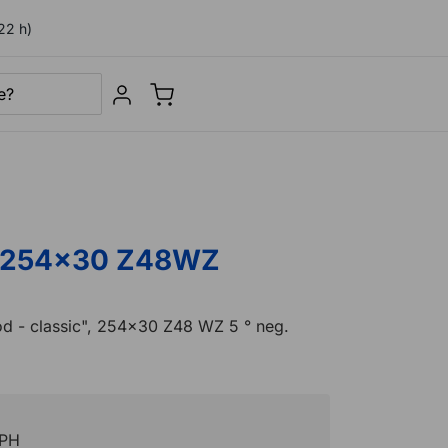
22 h)
Sign in
 254x30 Z48WZ
ood - classic", 254x30 Z48 WZ 5 ° neg.
DPH