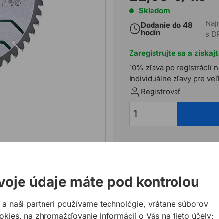
Skladom
Naj
Dodanie do 48
hodín
s D
Zaregistrujte sa a získaj
10% zľava po registrácií n
Individuálne zľavy pre ve
Registrovať
Potrebujete poradiť?
02 623 109 20
voje údaje máte pod kontrolou
allmedia@allmedia.sk
allmediasro (po-ne 7-22
 a naši partneri používame technológie, vrátane súborov
okies, na zhromažďovanie informácií o Vás na tieto účely: