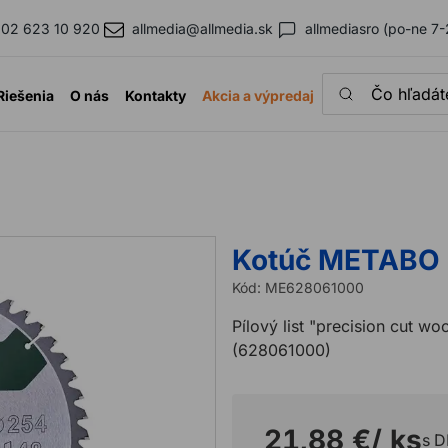
02 623 10 920
allmedia@allmedia.sk
allmediasro (po-ne 7-
Čo hľadáte?
Riešenia
O nás
Kontakty
Akcia a výpredaj
Kotúč METABO
Kód:
ME628061000
Pílový list "precision cut w
(628061000)
21,88 €
/ ks
s 