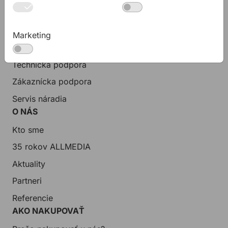
KONTAKTY
Spoločnosť
Marketing
Predajné miesta
Technická podpora
Zákaznícka podpora
Servis náradia
O NÁS
Kto sme
35 rokov ALLMEDIA
Aktuality
Partneri
Referencie
AKO NAKUPOVAŤ