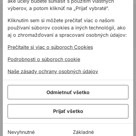
aké účely budete súhlasiť s použitím vlastných
výberov, a potom kliknúť na „Prijať vybraté“.
02 623 10 920
Kliknutím sem si môžete prečítať viac o našom
allmedia@allmedia.sk
používaní súborov cookies a iných technológií, ako
allmediasro (po-ne 7-22 h)
aj o zhromažďovaní a spracovaní osobných údajov:
Prečítajte si viac o súboroch Cookies
PRODUKTY
Podrobnosti o súboroch cookie
Konštrukčné tepelnoizolačné dosky
Naše zásady ochrany osobných údajov
Kotviaca a pripevňovacia technika
Tmely a lepidla
Odmietnuť všetko
Pásky a fólie
PODPORA
Prijať všetko
Služby
Na stiahnutie
Nevyhnutné
Základné
Rady a tipy