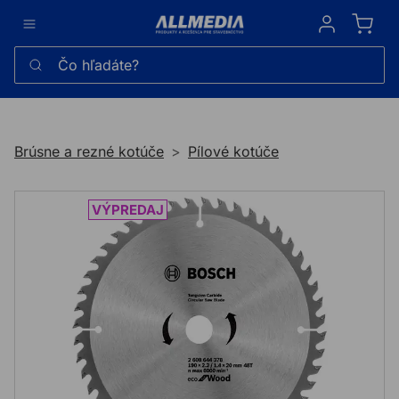
Sign in
Čo hľadáte?
Brúsne a rezné kotúče
Pílové kotúče