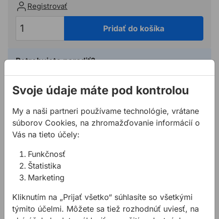
Registrovať
Pridať do košíka
Potrebujete poradiť?
02 623 109 20
Svoje údaje máte pod kontrolou
allmedia@allmedia.sk
allmediasro (po-ne 7-22 h)
My a naši partneri používame technológie, vrátane
súborov Cookies, na zhromažďovanie informácií o
Vás na tieto účely:
Popis
Funkčnosť
Vlastnosti:
Štatistika
pílový kotúč Eco for Wood je obľúbená voľba pre
Marketing
spoľahlivé rezy do dreva
Kliknutím na „Prijať všetko“ súhlasíte so všetkými
týmito účelmi. Môžete sa tiež rozhodnúť uviesť, na