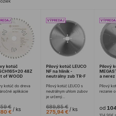
ložiek
ovy kotúč BOSCH165x20 48Z Best of WOOD
Pílový kotúč LEUCO NF na hliník -
Pílový 
ovy kotúč
Pílový kotúč LEUCO
Pílový 
SCH165x20 48Z
NF na hliník -
MEGAST
st of WOOD
neutrálny zub TR-F
a nerez
vy kotúč do dreva
Pílový kotúč LEUCO s
Pílový ko
áročné aplikácie
neutrálnym uhlom zubov
rezanie 
je určený
pre skracovacie,
,59 €
689,85 €
od
104
pokosové a stolové píly
/
ks
/
ks
,80 €
275,94 €
na hl ...
104,96€ 