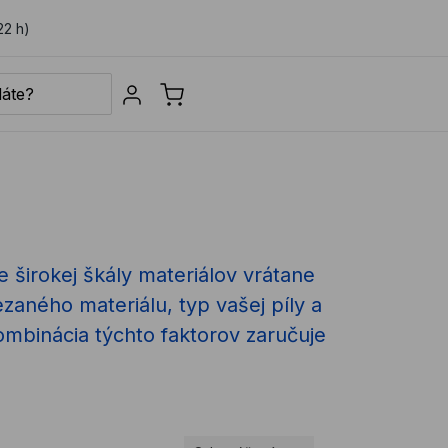
22 h)
Sign in
 širokej škály materiálov vrátane
zaného materiálu, typ vašej píly a
ombinácia týchto faktorov zaručuje