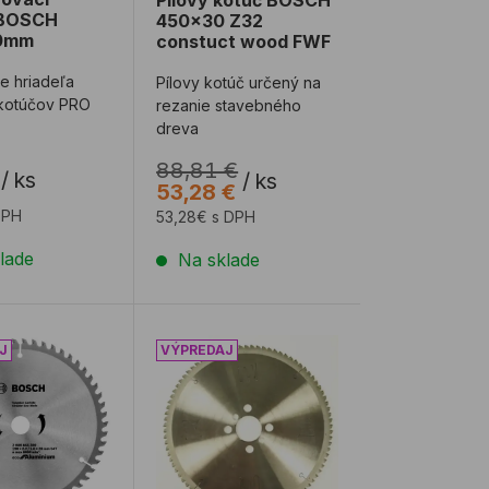
 BOSCH
450x30 Z32
0mm
constuct wood FWF
e hriadeľa
Pílovy kotúč určený na
 kotúčov PRO
rezanie stavebného
dreva
88,81 €
/
ks
/
ks
53,28 €
DPH
53,28€ s DPH
lade
Na sklade
OD
kotúč BOSCH 190x20 Z54 ECO Alu
Pílový kotúč LEUCO NE 275x3,2/2,5x40