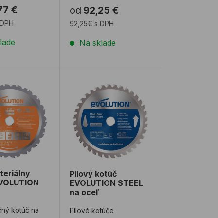
77 €
od
92,25 €
 DPH
92,25€ s DPH
lade
Na sklade
sure laminate
teriálny kotúč EVOLUTION RAGE
Pílový kotúč EVOLUTION STEEL na oce
teriálny
Pílový kotúč
EVOLUTION
EVOLUTION STEEL
na oceľ
čný kotúč na
Pílové kotúče