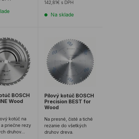
142,81€ s DPH
lade
Na sklade
 Wood
kotúč BOSCH SPEEDLINE Wood
Pílový kotúč BOSCH Precision BEST f
kotúč BOSCH
Pílový kotúč BOSCH
INE Wood
Precision BEST for
Wood
lový kotúč na
Na presné, čisté a tiché
 a priečne rezy
rezanie do všetkých
ých druhov
druhov dreva.