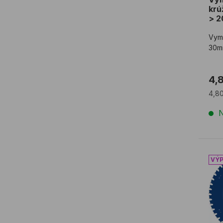
krú
> 
Vym
30m
4,
4,8
N
Píl