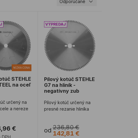
Odporúčané
 neutrálny zub TR-F
kotúč STEHLE MEGASTEEL na oceľ a nerez
Pílový kotúč STEHLE G7 na hliník - neg
NÍZKA CENA
kotúč STEHLE
Pílový kotúč STEHLE
EEL na oceľ
G7 na hliník -
negatívny zub
túč určený na
Pílový kotúč určený na
ocele a nereze
presné rezanie hliníka
236,80 €
,96 €
od
142,81 €
s DPH