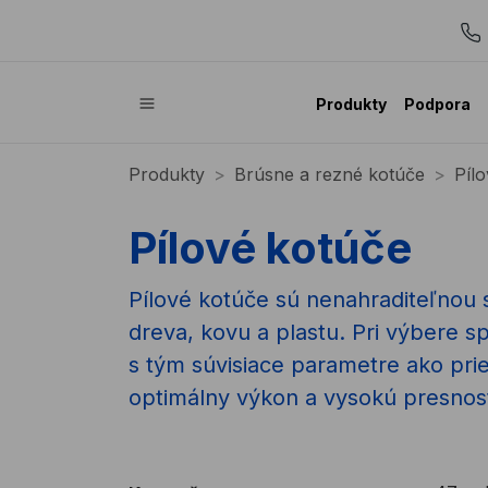
Produkty
Podpora
Produkty
Brúsne a rezné kotúče
Píl
Pílové kotúče
Pílové kotúče sú nenahraditeľnou s
dreva, kovu a plastu. Pri výbere s
s tým súvisiace parametre ako pri
optimálny výkon a vysokú presnos