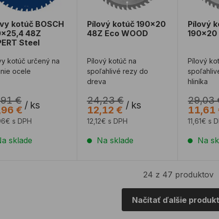
ovy kotúč BOSCH
Pílový kotúč 190x20
Pílový 
x25,4 48Z
48Z Eco WOOD
190x20
ERT Steel
vy kotúč určený na
Pílový kotúč na
Pílový ko
nie ocele
spoľahlivé rezy do
spoľahliv
dreva
hliníka
,91 €
24,23 €
29,03 
/
ks
/
ks
,96 €
12,12 €
11,61
96€ s DPH
12,12€ s DPH
11,61€ s 
a sklade
Na sklade
Na sk
24 z 47 produktov
Načítať ďalšie produk