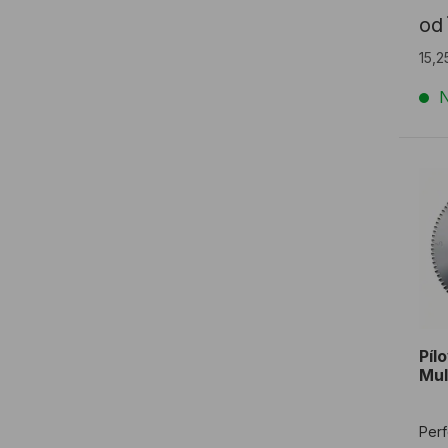
od
15,2
N
Píl
Píl
Mul
Perf