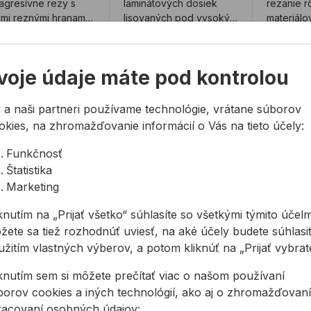
agresívne rezy s
laminátových dosiek
rezanie 
ými reznými hranami
lisovaných pod vysokým
materiálo
ajrôznejších
tlakom. Vhodné na
drevo s k
46,99 €
od
71,96 €
od
31,
riálov. Špe ...
rezanie dosiek Trespa,
typy plasto
...
99€ s DPH
71,96€ s DPH
31,77€ s
voje údaje máte pod kontrolou
a sklade
Na sklade
Na sk
 a naši partneri používame technológie, vrátane súborov
okies, na zhromažďovanie informácií o Vás na tieto účely:
ový kotúč EVOLUTION ALUMINIUM na hliník
Pílový kotúč EVOLUTION WOOD na
Pílový 
Funkčnosť
Štatistika
Marketing
knutím na „Prijať všetko“ súhlasíte so všetkými týmito účelm
žete sa tiež rozhodnúť uviesť, na aké účely budete súhlasiť
žitím vlastných výberov, a potom kliknúť na „Prijať vybraté
NÍZKA CENA
iknutím sem si môžete prečítať viac o našom používaní
ový kotúč
Pílový kotúč
Pílový 
OLUTION
EVOLUTION WOOD
EVOLUT
borov cookies a iných technológií, ako aj o zhromažďovaní
MINIUM na hliník
na drevo
nerez
racovaní osobných údajov: