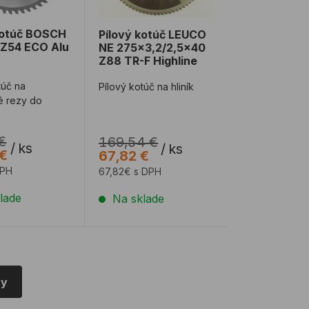
kotúč BOSCH
Pílový kotúč LEUCO
 Z54 ECO Alu
NE 275x3,2/2,5x40
Z88 TR-F Highline
túč na
Pílový kotúč na hliník
é rezy do
€
169,54 €
/
ks
/
ks
 €
67,82 €
DPH
67,82€ s DPH
lade
Na sklade
ty