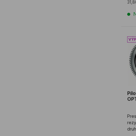
31,
N
Píl
Píl
OPT
Pres
rezy
druh