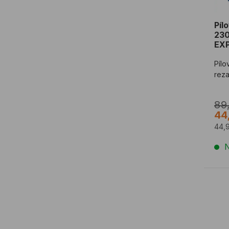
Píl
230
EXP
Pílo
reza
89
44
44,
N