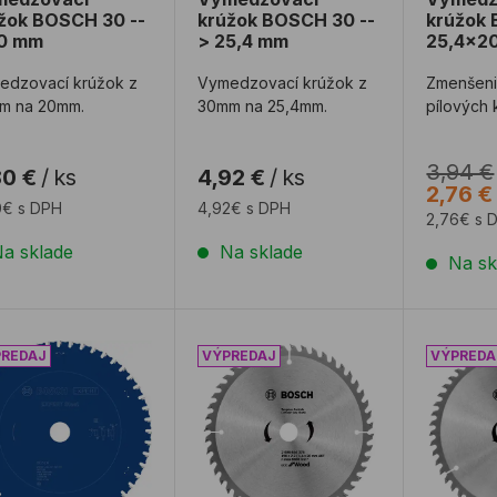
žok BOSCH 30 --
krúžok BOSCH 30 --
krúžok
20 mm
> 25,4 mm
25,4x2
edzovací krúžok z
Vymedzovací krúžok z
Zmenšeni
m na 20mm.
30mm na 25,4mm.
pílových
3,94 €
80 €
/
ks
4,92 €
/
ks
2,76 €
0€ s DPH
4,92€ s DPH
2,76€ s 
a sklade
Na sklade
Na sk
ovy kotúč BOSCH 230x25,4 48Z EXPERT Steel
Pílový kotúč 190x20 48Z Eco WO
Pílový 