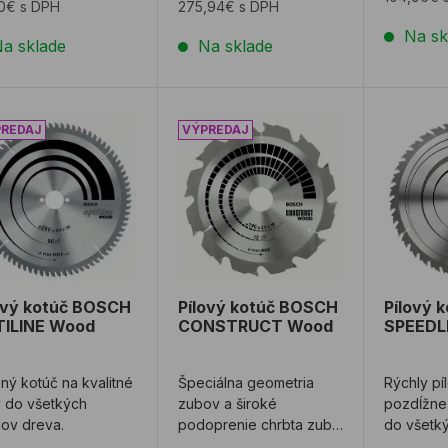
80€ s DPH
275,94€ s DPH
Na sk
a sklade
Na sklade
ový kotúč BOSCH OPTILINE Wood
Pílový kotúč BOSCH CONSTRUCT
Pílový 
ový kotúč BOSCH
Pílový kotúč BOSCH
Pílový 
ILINE Wood
CONSTRUCT Wood
SPEEDL
ný kotúč na kvalitné
Špeciálna geometria
Rýchly pí
 do všetkých
zubov a široké
pozdĺžne
ov dreva.
podoprenie chrbta zuba
do všetk
sú zárukou vysokej
dreva.