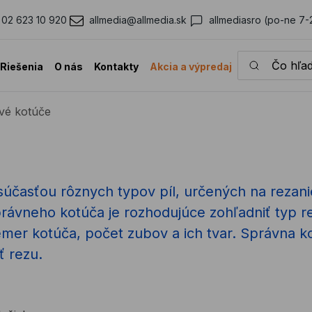
02 623 10 920
allmedia@allmedia.sk
allmediasro (po-ne 7-
Čo hľadáte?
Riešenia
O nás
Kontakty
Akcia a výpredaj
ové kotúče
účasťou rôznych typov píl, určených na rezanie
právneho kotúča je rozhodujúce zohľadniť typ re
emer kotúča, počet zubov a ich tvar. Správna k
ť rezu.