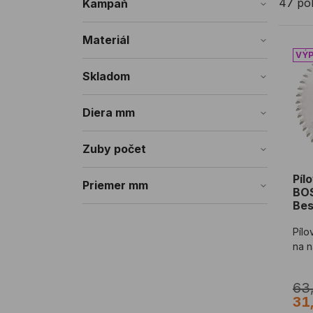
47 po
Kampaň
Materiál
Píl
Skladom
Diera mm
Zuby počet
Píl
Priemer mm
BO
Be
Pílo
na n
63
31