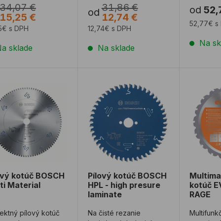
34,07 €
31,86 €
od
52,
vzdorovosti pri pílení ...
od
15,25 €
12,74 €
52,77€ s
5€ s DPH
12,74€ s DPH
Na sk
a sklade
Na sklade
ový kotúč BOSCH Multi Material
Pílový kotúč BOSCH HPL - high pre
Multima
ový kotúč BOSCH
Pílový kotúč BOSCH
Multima
ti Material
HPL - high presure
kotúč 
laminate
RAGE
ektný pílový kotúč
Na čisté rezanie
Multifunk