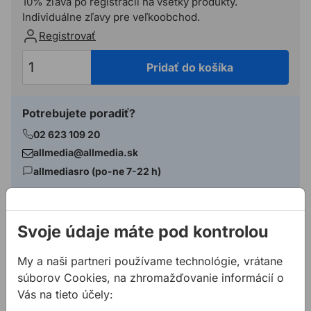
10% zľava po registrácií na všetky produkty.
Individuálne zľavy pre veľkoobchod.
Registrovať
Pridať do košíka
Potrebujete poradiť?
02 623 109 20
allmedia@allmedia.sk
allmediasro (po-ne 7-22 h)
Popis
Svoje údaje máte pod kontrolou
Vlastnosti:
My a naši partneri používame technológie, vrátane
Pílový kotúč Best for Multi Material poskytuje
súborov Cookies, na zhromažďovanie informácií o
priemyselnú kvalitu pre veľmi náročné aplikácie v
Vás na tieto účely:
rôznych materiáloch