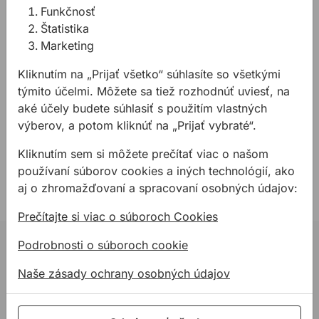
Funkčnosť
Technické parametre:
Štatistika
Marketing
Vonkajší priemer mm: 254
Otvor mm: 30
Kliknutím na „Prijať všetko“ súhlasíte so všetkými
Šírka rezu (b1) mm: 2,3
týmito účelmi. Môžete sa tiež rozhodnúť uviesť, na
Šírka rezu (b1) mm/hrúbka nosného kotúča (b2)
aké účely budete súhlasiť s použitím vlastných
mm: 2,3/1,8
výberov, a potom kliknúť na „Prijať vybraté“.
Počet zubov: 80
Tvar zubov: HLTCG
Kliknutím sem si môžete prečítať viac o našom
Max. otáčky (RPM): 7500
používaní súborov cookies a iných technológií, ako
aj o zhromažďovaní a spracovaní osobných údajov:
Prečítajte si viac o súboroch Cookies
Podrobnosti o súboroch cookie
02 623 10 920
allmedia@allmedia.sk
Naše zásady ochrany osobných údajov
allmediasro (po-ne 7-22 h)