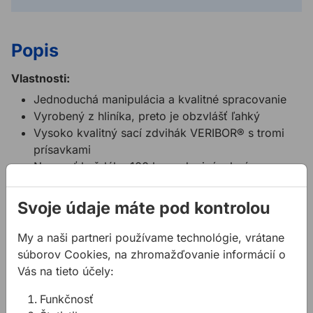
Popis
Vlastnosti:
Jednoduchá manipulácia a kvalitné spracovanie
Vyrobený z hliníka, preto je obzvlášť ľahký
Vysoko kvalitný sací zdvihák VERIBOR® s tromi
prísavkami
Nosnosť každého 100 kg, s dvojnásobným
bezpečnostným faktorom
Pre všetky plynotesné povrchy
Svoje údaje máte pod kontrolou
Vyrobené z bezolovnatého hliníka
Bez karcinogénnych uhľovodíkových zlúčenín
My a naši partneri používame technológie, vrátane
(PAH)
súborov Cookies, na zhromažďovanie informácií o
Vyrobené v Nemecku
Vás na tieto účely:
Použitie:
Funkčnosť