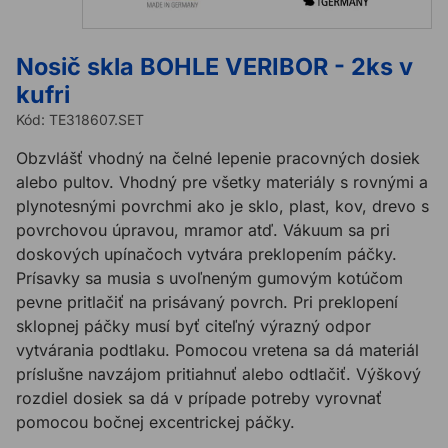
Nosič skla BOHLE VERIBOR - 2ks v
kufri
Kód:
TE318607.SET
Obzvlášť vhodný na čelné lepenie pracovných dosiek
alebo pultov. Vhodný pre všetky materiály s rovnými a
plynotesnými povrchmi ako je sklo, plast, kov, drevo s
povrchovou úpravou, mramor atď. Vákuum sa pri
doskových upínačoch vytvára preklopením páčky.
Prísavky sa musia s uvoľneným gumovým kotúčom
pevne pritlačiť na prisávaný povrch. Pri preklopení
sklopnej páčky musí byť citeľný výrazný odpor
vytvárania podtlaku. Pomocou vretena sa dá materiál
príslušne navzájom pritiahnuť alebo odtlačiť. Výškový
rozdiel dosiek sa dá v prípade potreby vyrovnať
pomocou bočnej excentrickej páčky.