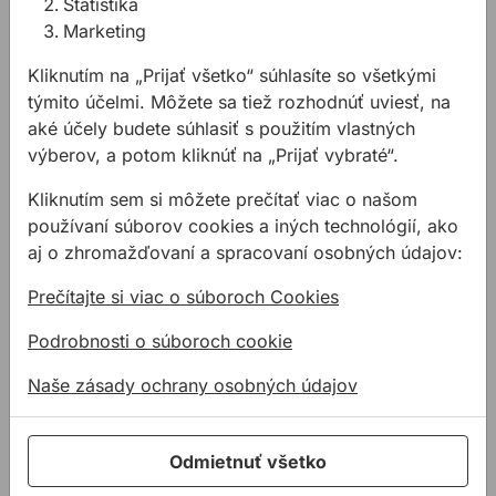
Nosič skla je vhodný pre všetky materiály
Štatistika
s rovným a vzduchotesným povrchom - sklo, kov,
Marketing
umelá hmota, mramor, povrchovo upravené drevo
Kliknutím na „Prijať všetko“ súhlasíte so všetkými
pod.
týmito účelmi. Môžete sa tiež rozhodnúť uviesť, na
Nosič skla je vyrobený v kombinácii hliník - umelá
aké účely budete súhlasiť s použitím vlastných
hmota, ovláda sa iba jednou rukou, guma prísavky
výberov, a potom kliknúť na „Prijať vybraté“.
má priemer 120 mm a je vymeniteľná
Na upínanie s presnosťou na milimetre, otváranie a
Kliknutím sem si môžete prečítať viac o našom
zatváranie veľkoplošných, hladkých doskových
používaní súborov cookies a iných technológií, ako
materiálov
aj o zhromažďovaní a spracovaní osobných údajov:
Technické parametre:
Prečítajte si viac o súboroch Cookies
Priemer kotúča:
120mm
Nosnosť každej prísavky: 100kg
Podrobnosti o súboroch cookie
Počet kotúčov:
 3
ks
Naše zásady ochrany osobných údajov
Materiál:
 bezolovnatý 
hliník
Typ produktu:
doskové upínače
Dodávka:
zmontované
Odmietnuť všetko
Variant: