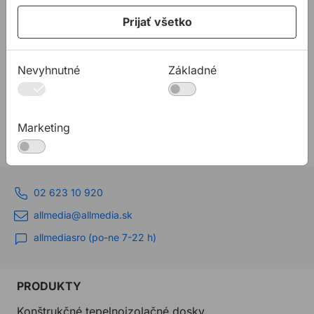
3-bodový nosič určený k bezpečnému prenášaniu
Prijať všetko
nákladu do max. hmotnosti 100 kg (kolmo ku
gume prísavky)
Nevyhnutné
Základné
Rozsah balenia:
2x 3-bodový nosič
1x kufor BOHLE
Marketing
02 623 10 920
allmedia@allmedia.sk
allmediasro (po-ne 7-22 h)
PRODUKTY
Konštrukčné tepelnoizolačné dosky