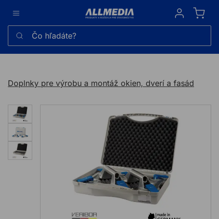
Sign in
Čo hľadáte?
Doplnky pre výrobu a montáž okien, dverí a fasád