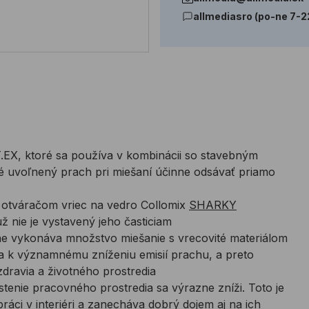
allmediasro (po-ne 7-2
.EX, ktoré sa používa v kombinácii so stavebným
é uvoľnený prach pri miešaní účinne odsávať priamo
 otváračom vriec na vedro Collomix
SHARKY
ž nie je vystavený jeho časticiam
e vykonáva množstvo miešanie s vrecovité materiálom
a k významnému zníženiu emisií prachu, a preto
dravia a životného prostredia
enie pracovného prostredia sa výrazne zníži. Toto je
práci v interiéri a zanecháva dobrý dojem aj na ich