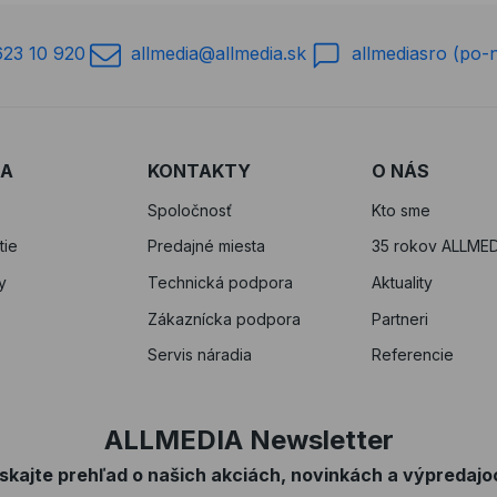
623 10 920
allmedia@allmedia.sk
allmediasro (po-
RA
KONTAKTY
O NÁS
Spoločnosť
Kto sme
tie
Predajné miesta
35 rokov ALLMED
y
Technická podpora
Aktuality
Zákaznícka podpora
Partneri
Servis náradia
Referencie
ALLMEDIA Newsletter
ískajte prehľad o našich akciách, novinkách a výpredajo