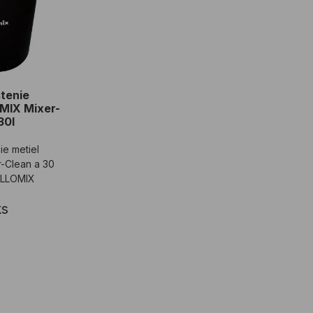
tenie
MIX Mixer-
30l
ie metiel
-Clean a 30
OLLOMIX
ks