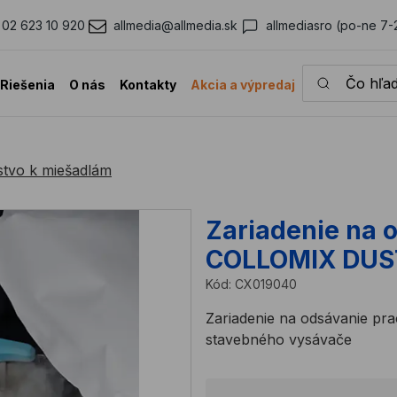
02 623 10 920
allmedia@allmedia.sk
allmediasro (po-ne 7-
Čo hľadáte?
Riešenia
O nás
Kontakty
Akcia a výpredaj
stvo k miešadlám
Zariadenie na 
COLLOMIX DUS
Kód:
CX019040
Zariadenie na odsávanie p
stavebného vysávače