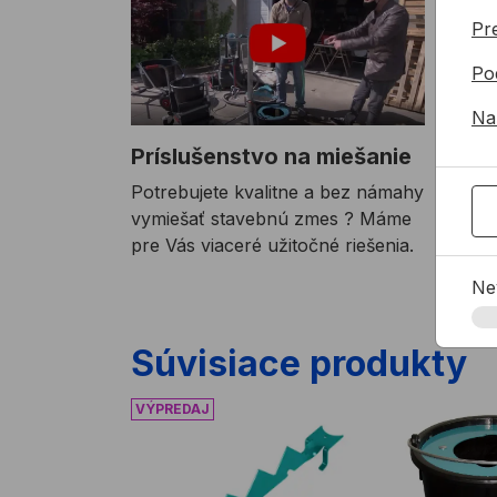
Pre
Po
Na
Príslušenstvo na miešanie
Potrebujete kvalitne a bez námahy
vymiešať stavebnú zmes ? Máme
pre Vás viaceré užitočné riešenia.
Ne
Súvisiace produkty
Otvárač vriec na vedro COLLOMIX SHARK
Systém na čis