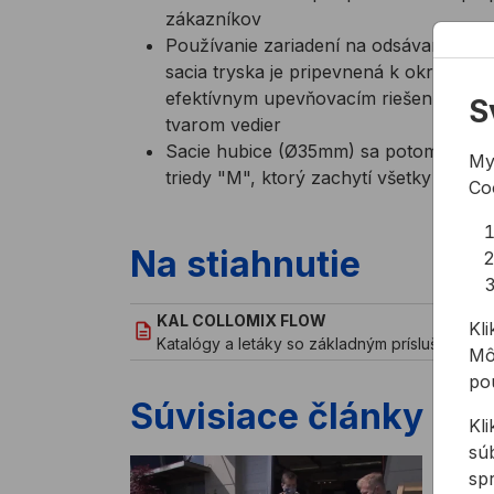
zákazníkov
Používanie zariadení na odsávanie pr
sacia tryska je pripevnená k okraju p
efektívnym upevňovacím riešením môž
S
tvarom vedier
Sacie hubice (Ø35mm) sa potom jednod
My
triedy "M", ktorý zachytí všetky prach
Co
Na stiahnutie
KAL COLLOMIX FLOW
Kli
Katalógy a letáky so základným príslušenst
Mô
pou
Súvisiace články
Kl
sú
sp