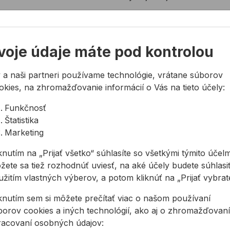
achu Collomix DUST.EX je veľmi jednoduché, pretože
ríslušného miešacieho vedra pružinovou sponou a týmto
e byť DUST.EX pripevnený k rôznym veľkostiam a
voje údaje máte pod kontrolou
ucho pripojí cez saciu hadicu k výkonnému vysávaču
 a naši partneri používame technológie, vrátane súborov
ové častice
okies, na zhromažďovanie informácií o Vás na tieto účely:
Funkčnosť
Štatistika
Marketing
knutím na „Prijať všetko“ súhlasíte so všetkými týmito účelm
vom a pomôckami pre miešadlá COLLOMIX
žete sa tiež rozhodnúť uviesť, na aké účely budete súhlasiť
žitím vlastných výberov, a potom kliknúť na „Prijať vybraté
iknutím sem si môžete prečítať viac o našom používaní
borov cookies a iných technológií, ako aj o zhromažďovaní
racovaní osobných údajov: