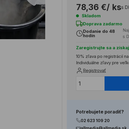
78,36 €
/ ks
s 
Skladom
Doprava zadarmo
Naj
Dodanie do 48
hodín
s 
Zaregistrujte sa a získa
10% zľava po registrácií n
Individuálne zľavy pre ve
Registrovať
Potrebujete poradiť?
02 623 109 20
allmedia@allmedia.sk