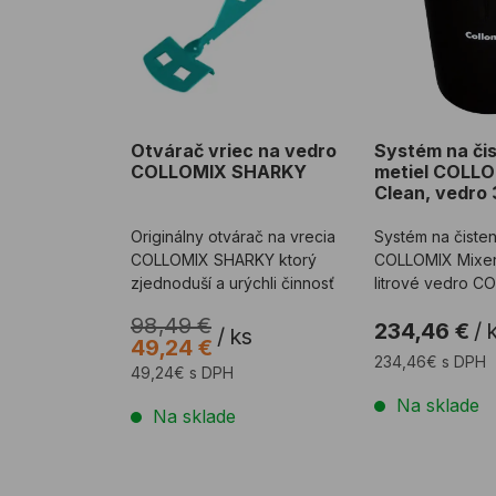
Otvárač vriec na vedro
Systém na čis
COLLOMIX SHARKY
metiel COLLO
Clean, vedro 
Originálny otvárač na vrecia
Systém na čisten
COLLOMIX SHARKY ktorý
COLLOMIX Mixer
zjednoduší a urýchli činnosť
litrové vedro C
98,49 €
234,46 €
/
/
ks
49,24 €
234,46€ s DPH
49,24€ s DPH
Na sklade
Na sklade