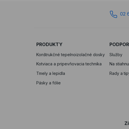
02 
PRODUKTY
PODPO
Konštrukčné tepelnoizolačné dosky
Služby
Kotviaca a pripevňovacia technika
Na stiahnu
Tmely a lepidla
Rady a tip
Pásky a fólie
Z