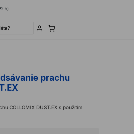
22 h)
Sign in
odsávanie prachu
T.EX
rachu COLLOMIX DUST.EX s použitím