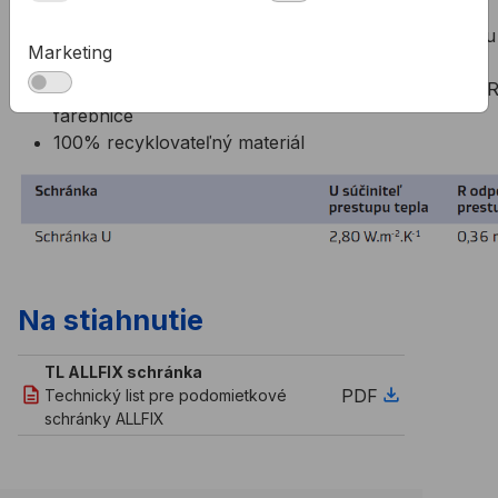
Vhodná pre všetky typy žalúzií
Štandardné vyhotovenie schránky má béžovú farbu
Marketing
PUR a lišty vo farbe surového hliníka
Možnosť vyhotovenia vnútra schránky a líšt podľa 
farebnice
100% recyklovateľný materiál
Na stiahnutie
TL ALLFIX schránka
PDF
Technický list pre podomietkové
schránky ALLFIX