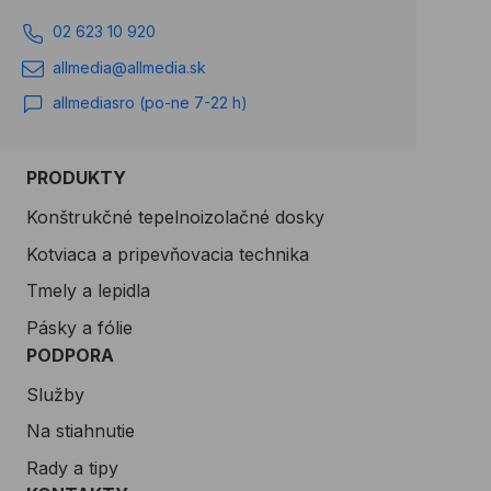
02 623 10 920
allmedia@allmedia.sk
allmediasro (po-ne 7-22 h)
PRODUKTY
Konštrukčné tepelnoizolačné dosky
Kotviaca a pripevňovacia technika
Tmely a lepidla
Pásky a fólie
PODPORA
Služby
Na stiahnutie
Rady a tipy