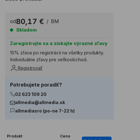
80,17 €
od
/
BM
Skladom
Zaregistrujte sa a získajte výrazné zľavy
10% zľava po registrácií na všetky produkty.
Individuálne zľavy pre veľkoobchod.
Registrovať
Potrebujete poradiť?
02 623 109 20
allmedia@allmedia.sk
allmediasro (po-ne 7-22 h)
Produkt
Cena