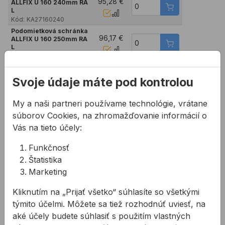
95,28 €
ALLFIX U 160 240mm RA
L
Kód:
KA27160240
Podomietková schránka
96,17 €
ALLFIX U 160 250mm RA
L
Kód:
KA27160250
Podomietková schránka
97,06 €
ALLFIX U 160 260mm RA
Svoje údaje máte pod kontrolou
L
Kód:
KA27160260
My a naši partneri používame technológie, vrátane
Podomietková schránka
97,96 €
ALLFIX U 160 270mm RA
súborov Cookies, na zhromažďovanie informácií o
L
Vás na tieto účely:
Kód:
KA27160270
Podomietková schránka
Funkčnosť
98,84 €
ALLFIX U 160 280mm RA
L
Štatistika
Kód:
KA27160280
Marketing
Podomietková schránka
99,74 €
ALLFIX U 160 290mm RA
Kliknutím na „Prijať všetko“ súhlasíte so všetkými
L
týmito účelmi. Môžete sa tiež rozhodnúť uviesť, na
Kód:
KA27160290
Podomietková schránka
aké účely budete súhlasiť s použitím vlastných
100,63 €
ALLFIX U 160 300mm RA