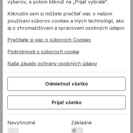
výberov, a potom kliknúť na „Prijať vybraté“.
L
Kód:
KA27160300
Kliknutím sem si môžete prečítať viac o našom
Podomietková schránka
101,52 €
používaní súborov cookies a iných technológií, ako
ALLFIX U 160 310mm RAL
Kód:
KA27160310
aj o zhromažďovaní a spracovaní osobných údajov:
Podomietková schránka
102,41 €
ALLFIX U 160 320mm RA
Prečítajte si viac o súboroch Cookies
L
Kód:
KA27160320
Podrobnosti o súboroch cookie
Podomietková schránka
103,31 €
ALLFIX U 160 330mm RAL
Naše zásady ochrany osobných údajov
Kód:
KA27160330
Odmietnuť všetko
Popis
Vlastnosti:
Prijať všetko
Rýchla montáž
Vynikajúce tepelno-izolačné vlastnosti
Vysoká mechanická odolnosť
Nevyhnutné
Základné
Vysoká odolnosť voči vode a vlhkosti