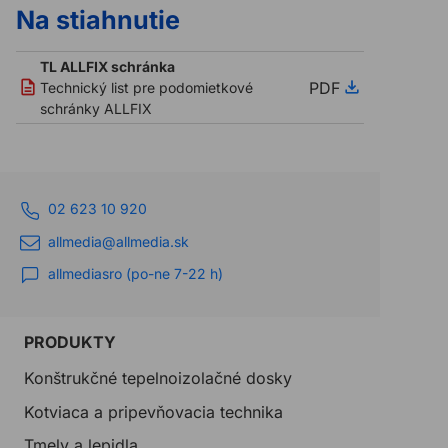
Na stiahnutie
TL ALLFIX schránka
PDF
Technický list pre podomietkové
schránky ALLFIX
02 623 10 920
allmedia@allmedia.sk
allmediasro (po-ne 7-22 h)
PRODUKTY
Konštrukčné tepelnoizolačné dosky
Kotviaca a pripevňovacia technika
Tmely a lepidla