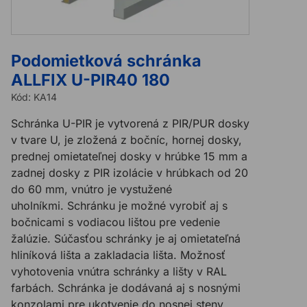
Podomietková schránka
ALLFIX U-PIR40 180
Kód:
KA14
Schránka U-PIR je vytvorená z PIR/PUR dosky
v tvare U, je zložená z bočníc, hornej dosky,
prednej omietateľnej dosky v hrúbke 15 mm a
zadnej dosky z PIR izolácie v hrúbkach od 20
do 60 mm, vnútro je vystužené
uholníkmi. Schránku je možné vyrobiť aj s
bočnicami s vodiacou lištou pre vedenie
žalúzie. Súčasťou schránky je aj omietateľná
hliníková lišta a zakladacia lišta. Možnosť
vyhotovenia vnútra schránky a lišty v RAL
farbách. Schránka je dodávaná aj s nosnými
konzolami pre ukotvenie do nosnej steny