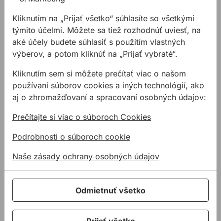
Podomietková schránka U-
113,23 €
PIR40 ALLFIX 180 300mm
Kliknutím na „Prijať všetko“ súhlasíte so všetkými
RAL
týmito účelmi. Môžete sa tiež rozhodnúť uviesť, na
Kód:
KA64180300
aké účely budete súhlasiť s použitím vlastných
Podomietková schránka U-
114,12 €
výberov, a potom kliknúť na „Prijať vybraté“.
PIR40 ALLFIX 180 310mm R
AL
Kód:
KA64180310
Kliknutím sem si môžete prečítať viac o našom
Podomietková schránka U-
používaní súborov cookies a iných technológií, ako
115,02 €
PIR40 ALLFIX 180 320mm
aj o zhromažďovaní a spracovaní osobných údajov:
RAL
Kód:
KA64180320
Prečítajte si viac o súboroch Cookies
Podomietková schránka U-
115,90 €
PIR40 ALLFIX 180 330mm
RAL
Podrobnosti o súboroch cookie
Kód:
KA64180330
Naše zásady ochrany osobných údajov
Popis
Odmietnuť všetko
Vlastnosti:
Rýchla montáž