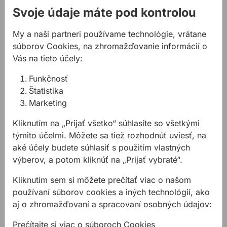
Svoje údaje máte pod kontrolou
allmedia@allmedia.sk
allmediasro (po-ne 7-22 h)
My a naši partneri používame technológie, vrátane
súborov Cookies, na zhromažďovanie informácií o
Vás na tieto účely:
Popis
Funkčnosť
Vlastnosti:
Štatistika
Stačí zatĺcť: rýchlo a jednoducho
Marketing
Na upevňovanie drevených komponentov do
Kliknutím na „Prijať všetko“ súhlasíte so všetkými
plných a dierovaných tehál, betónu a pórobetónu
týmito účelmi. Môžete sa tiež rozhodnúť uviesť, na
Poistka zabraňuje predčasnému roztiahnutiu
aké účely budete súhlasiť s použitím vlastných
hmoždinky
výberov, a potom kliknúť na „Prijať vybraté“.
Klinec s pílovým závitom
Rýchla a ekonomická inštalácia cez hmoždinku
Kliknutím sem si môžete prečítať viac o našom
Klinec sa dá v prípade potreby ľahko
používaní súborov cookies a iných technológií, ako
odskrutkovať
aj o zhromažďovaní a spracovaní osobných údajov:
Hmoždinka TOX Attack 8/140 sa dodáva v
praktickej kartónovej krabici s 50 hmoždinkami
Prečítajte si viac o súboroch Cookies