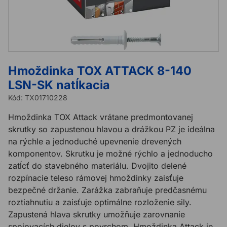
Hmoždinka TOX ATTACK 8-140
LSN-SK natĺkacia
Kód:
TX01710228
Hmoždinka TOX Attack vrátane predmontovanej
skrutky so zapustenou hlavou a drážkou PZ je ideálna
na rýchle a jednoduché upevnenie drevených
komponentov. Skrutku je možné rýchlo a jednoducho
zatĺcť do stavebného materiálu. Dvojito delené
rozpínacie teleso rámovej hmoždinky zaisťuje
bezpečné držanie. Zarážka zabraňuje predčasnému
roztiahnutiu a zaisťuje optimálne rozloženie sily.
Zapustená hlava skrutky umožňuje zarovnanie
spojovacích dielov s povrchom. Hmoždinka Attack je