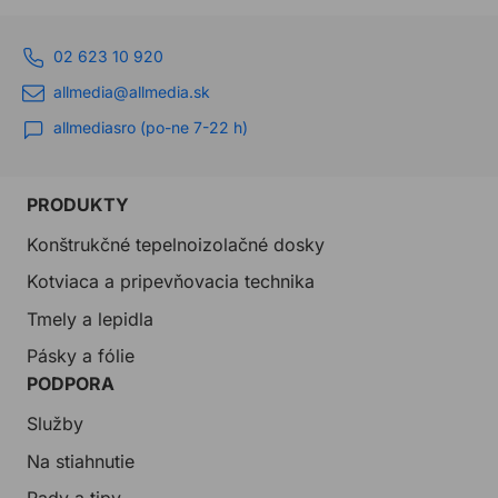
02 623 10 920
allmedia@allmedia.sk
allmediasro (po-ne 7-22 h)
PRODUKTY
Konštrukčné tepelnoizolačné dosky
Kotviaca a pripevňovacia technika
Tmely a lepidla
Pásky a fólie
PODPORA
Služby
Na stiahnutie
Rady a tipy