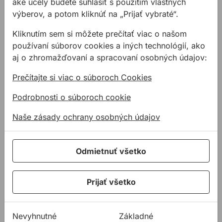
aké účely budete súhlasiť s použitím vlastných
výberov, a potom kliknúť na „Prijať vybraté“.
Kliknutím sem si môžete prečítať viac o našom
používaní súborov cookies a iných technológií, ako
aj o zhromažďovaní a spracovaní osobných údajov:
Prečítajte si viac o súboroch Cookies
NÍZKA CENA
Podrobnosti o súboroch cookie
Skrutka do drevotriesky
Bit PH 25 75 150mm
DIN 7505 Zn
Naše zásady ochrany osobných údajov
Skrutka do drevotriesky v
Bit PHILIPS. Profesionálna
prevedení zinok. Na tento
kvalita. Rôzne rozmery.
Odmietnuť všetko
produkt sa vzťahuje
minimálne množstvo na obj ...
od
0,23 €
od
0,93 €
Prijať všetko
0,23€ s DPH
0,93€ s DPH
Na sklade
Na sklade
Nevyhnutné
Základné