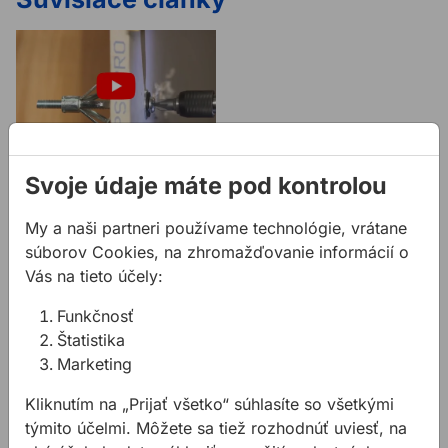
Aké hmoždinky
Svoje údaje máte pod kontrolou
použiť do
sadrokartónu?
My a naši partneri používame technológie, vrátane
Čo potrebujete na
súborov Cookies, na zhromažďovanie informácií o
uchytenie predmetov v
Vás na tieto účely:
sadrokartóne?
Funkčnosť
Štatistika
Marketing
Súvisiace produkty
Kliknutím na „Prijať všetko“ súhlasíte so všetkými
Skrutka do drevotriesky DIN 7505 Zn
Bit PH 25 75 150mm
týmito účelmi. Môžete sa tiež rozhodnúť uviesť, na