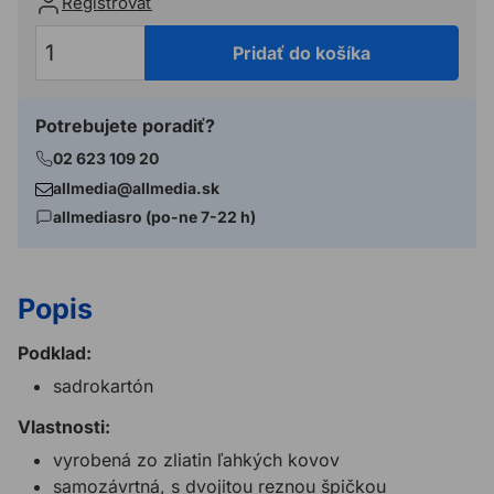
Registrovať
Pridať do košíka
Potrebujete poradiť?
02 623 109 20
allmedia@allmedia.sk
allmediasro (po-ne 7-22 h)
Popis
Podklad:
sadrokartón
Vlastnosti:
vyrobená zo zliatin ľahkých kovov
samozávrtná, s dvojitou reznou špičkou