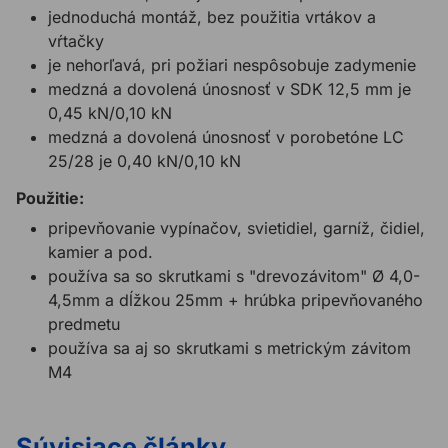
jednoduchá montáž, bez použitia vrtákov a
vŕtačky
je nehorľavá, pri požiari nespôsobuje zadymenie
medzná a dovolená únosnosť v SDK 12,5 mm je
0,45 kN/0,10 kN
medzná a dovolená únosnosť v porobetóne LC
25/28 je 0,40 kN/0,10 kN
Použitie:
pripevňovanie vypínačov, svietidiel, garníž, čidiel,
kamier a pod.
používa sa so skrutkami s "drevozávitom" Ø 4,0-
4,5mm a dĺžkou 25mm + hrúbka pripevňovaného
predmetu
používa sa aj so skrutkami s metrickým závitom
M4
Súvisiace články