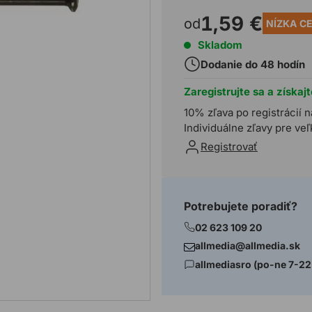
1,59 €
od
NÍZKA C
Skladom
Dodanie do 48 hodín
Zaregistrujte sa a získaj
10% zľava po registrácií n
Individuálne zľavy pre ve
Registrovať
Potrebujete poradiť?
02 623 109 20
allmedia@allmedia.sk
allmediasro (po-ne 7-22