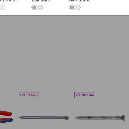
302 kombi
Klinec oceľový tvrdený DQ VK Zn
Klinec oceľový tvrdený 