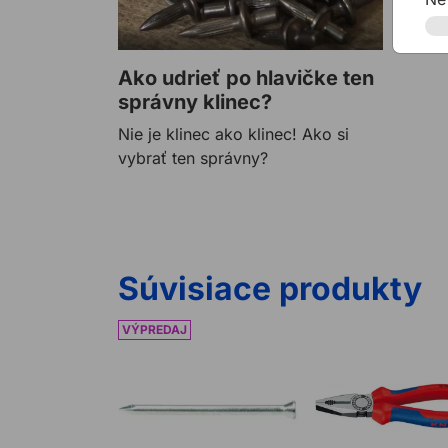
Ako udrieť po hlavičke ten
správny klinec?
Nie je klinec ako klinec! Ako si
vybrať ten správny?
Súvisiace produkty
Klinec oceľový tvrdený DQ KON Zn
Kliešte KNIPEX 0