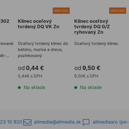
NÍZKA CENA
NÍZKA CENA
0302
Klinec oceľový
Klinec oceľový
tvrdený DQ VK Zn
tvrdený DQ G/Z
ryhovaný Zn
inované
Oceľový tvrdený klinec do
Oceľový tvrdený klinec
betónu, muriva a dreva,
lti-
pozinkovaný
od
0,44 €
od
9,50 €
0,44€ s DPH
9,50€ s DPH
Na sklade
Na sklade
23 10 920
allmedia@allmedia.sk
allmediasro (po-