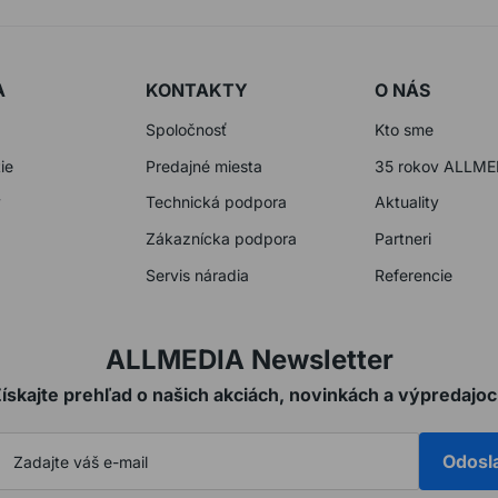
A
KONTAKTY
O NÁS
Spoločnosť
Kto sme
ie
Predajné miesta
35 rokov ALLME
y
Technická podpora
Aktuality
Zákaznícka podpora
Partneri
Servis náradia
Referencie
ALLMEDIA Newsletter
ískajte prehľad o našich akciách, novinkách a výpredajo
Odosl