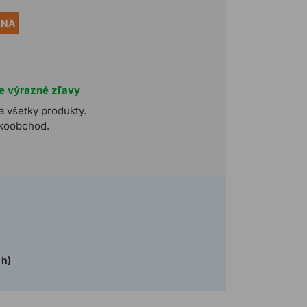
ENA
te výrazné zľavy
a všetky produkty.
ľkoobchod.
 h)