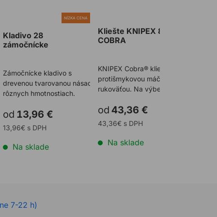
NÍZKA CENA
Kliešte KNIPEX 8701
Kliešt
Kladivo 28
COBRA
armova
zámočnícke
KNIPEX Cobra® kliešte s
Profesio
Zámočnícke kladivo s
protišmykovou máčanou
kliešte 
drevenou tvarovanou násadou v
rukoväťou. Na výber dva
rukoväťo
rôznych hmotnostiach.
rozmery: 125 mm /
rozmery:
od
43,36 €
od
25
250mm.
mm/300
od
13,96 €
43,36€ s DPH
25,13€ s
13,96€ s DPH
Na sklade
Nie j
Na sklade
ne 7-22 h)