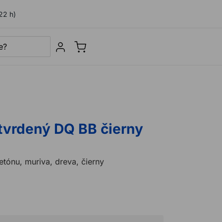
22 h)
Sign in
 tvrdený DQ BB čierny
etónu, muriva, dreva, čierny