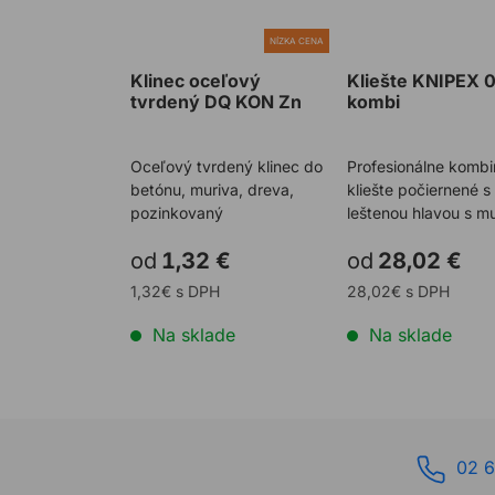
NÍZKA CENA
Klinec oceľový
Kliešte KNIPEX 
tvrdený DQ KON Zn
kombi
Oceľový tvrdený klinec do
Profesionálne komb
betónu, muriva, dreva,
kliešte počiernené s
pozinkovaný
leštenou hlavou s mu
komponentnými
od
1,32 €
od
28,02 €
rukoväťami. Na ...
1,32€ s DPH
28,02€ s DPH
Na sklade
Na sklade
02 6