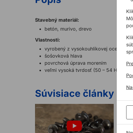
Kli
Môž
Stavebný materiál:
pou
betón, murivo, drevo
Kl
Vlastnosti:
sú
vyrobený z vysokouhlíkovej ocele
sp
šošovková hlava
povrchová úprava morením
Pre
veľmi vysoká tvrdosť (50 – 54 HRc) a 
Po
Na
Súvisiace články
Ne