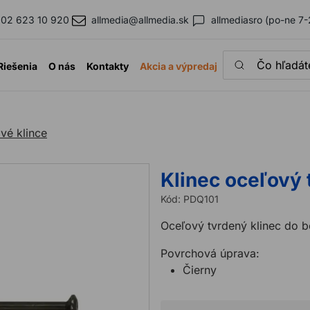
02 623 10 920
allmedia@allmedia.sk
allmediasro (po-ne 7-
Čo hľadáte?
Riešenia
O nás
Kontakty
Akcia a výpredaj
vé klince
Klinec oceľový
Kód:
PDQ101
Oceľový tvrdený klinec do b
Povrchová úprava:
Čierny