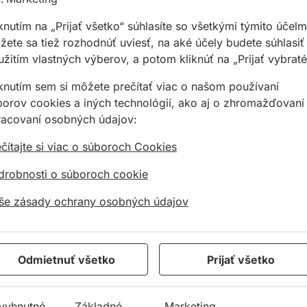
knutím na „Prijať všetko“ súhlasíte so všetkými týmito účelm
ete sa tiež rozhodnúť uviesť, na aké účely budete súhlasiť
žitím vlastných výberov, a potom kliknúť na „Prijať vybraté
iknutím sem si môžete prečítať viac o našom používaní
borov cookies a iných technológií, ako aj o zhromažďovaní
racovaní osobných údajov:
čítajte si viac o súboroch Cookies
pevnosť
drobnosti o súboroch cookie
še zásady ochrany osobných údajov
Odmietnuť všetko
Prijať všetko
vyhnutné
Základné
Marketing