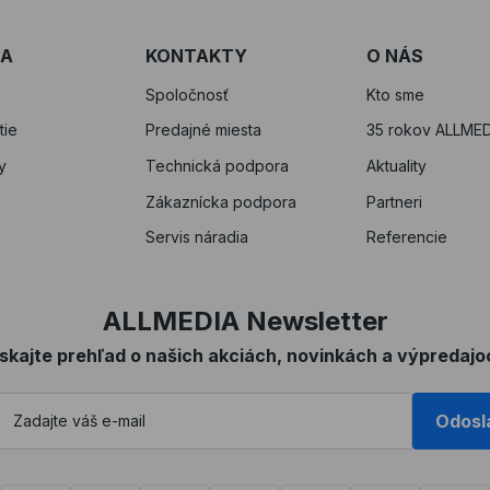
RA
KONTAKTY
O NÁS
Spoločnosť
Kto sme
tie
Predajné miesta
35 rokov ALLMED
y
Technická podpora
Aktuality
Zákaznícka podpora
Partneri
Servis náradia
Referencie
ALLMEDIA Newsletter
ískajte prehľad o našich akciách, novinkách a výpredajo
Odosl