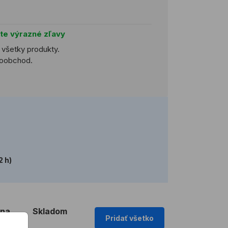
jte výrazné zľavy
a všetky produkty.
ľkoobchod.
2 h)
na
Skladom
Pridať všetko
 MJ