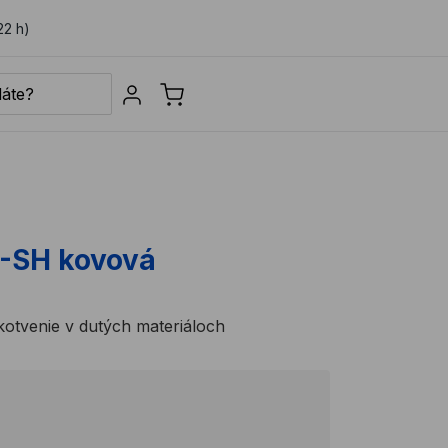
22 h)
Sign in
-SH kovová
kotvenie v dutých materiáloch