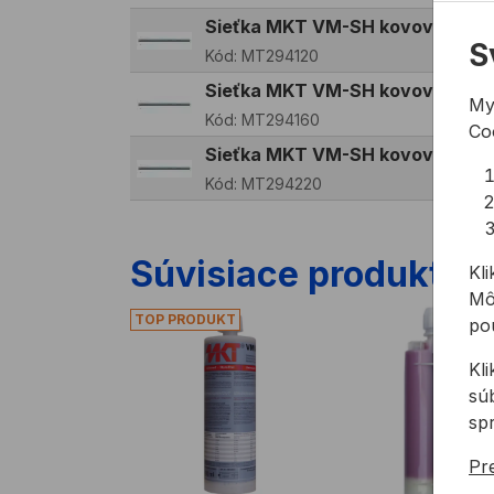
Sieťka MKT VM-SH kovová 12x
S
Kód:
MT294120
Sieťka MKT VM-SH kovová 16x
My
Kód:
MT294160
Co
Sieťka MKT VM-SH kovová 22x
Kód:
MT294220
Súvisiace produkty
Kli
Mô
Chemická kotva MKT VMU plus
Chemická kotva
pou
Kl
sú
sp
Pre