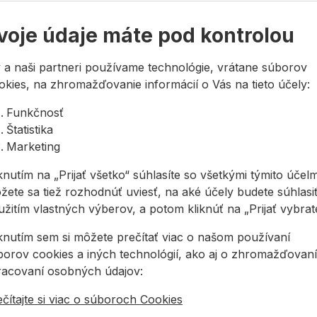
1000mm 1000ml
12
1 ks
10,98 €
10
voje údaje máte pod kontrolou
1000mm 1000ml
16
1 ks
12,84 €
12
 a naši partneri používame technológie, vrátane súborov
okies, na zhromažďovanie informácií o Vás na tieto účely:
1000mm 1000ml
22
1 ks
14,72 €
14
Funkčnosť
Štatistika
Marketing
knutím na „Prijať všetko“ súhlasíte so všetkými týmito účelm
žete sa tiež rozhodnúť uviesť, na aké účely budete súhlasiť
 MKT VMEplus
Chemická kotva MKT VMZ
Chemická kotva MKT V
žitím vlastných výberov, a potom kliknúť na „Prijať vybraté
iknutím sem si môžete prečítať viac o našom používaní
borov cookies a iných technológií, ako aj o zhromažďovaní
racovaní osobných údajov:
čítajte si viac o súboroch Cookies