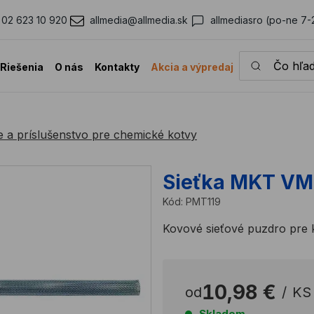
02 623 10 920
allmedia@allmedia.sk
allmediasro (po-ne 7-
Čo hľadáte?
Riešenia
O nás
Kontakty
Akcia a výpredaj
le a príslušenstvo pre chemické kotvy
Sieťka MKT VM
Kód:
PMT119
Kovové sieťové puzdro pre 
10,98 €
od
/
KS
Skladom