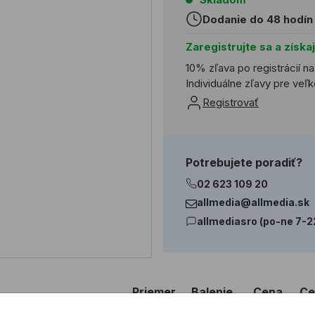
Dodanie do 48 hodín
Zaregistrujte sa a získa
10% zľava po registrácií n
Individuálne zľavy pre ve
Registrovať
Potrebujete poradiť?
02 623 109 20
allmedia@allmedia.sk
allmediasro (po-ne 7-2
Priemer
Balenie
Cena
Ce
(mm)
s DPH
za