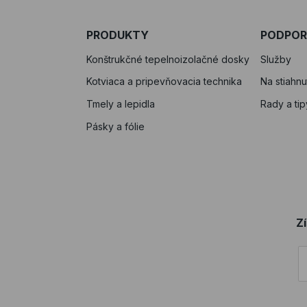
PRODUKTY
PODPO
Konštrukčné tepelnoizolačné dosky
Služby
Kotviaca a pripevňovacia technika
Na stiahnu
Tmely a lepidla
Rady a tip
Pásky a fólie
Z