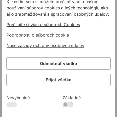
Kliknutím sem si môžete prečítať viac o našom
používaní súborov cookies a iných technológií, ako
Statív STABILA BST-K-L
Statív STABILA BST-K-M
k laserom
k laserom
aj o zhromažďovaní a spracovaní osobných údajov:
Prečítajte si viac o súboroch Cookies
Stavebný statív pre lasery -
Stavebný statív k laserom.
novší model.
Podrobnosti o súboroch cookie
Naše zásady ochrany osobných údajov
222,30 €
/
ks
187,44 €
/
ks
222,30€ s DPH
187,44€ s DPH
Odmietnuť všetko
Na sklade
Na sklade
Prijať všetko
Nevyhnutné
Základné
02 623 10 920
allmedia@allmedia.sk
allmediasro (po-ne 7-22 h)