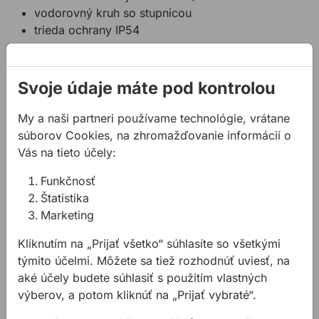
vodorovný kruh so stupnicou
trieda ochrany IP54
Použitie:
pozemné práce
Svoje údaje máte pod kontrolou
murárske práce
železobetonové konštrukcie
My a naši partneri používame technológie, vrátane
súborov Cookies, na zhromažďovanie informácií o
Vás na tieto účely:
Súvisiace produkty
Funkčnosť
Statív STABILA BST-K-L k laserom
Statív STABILA BST-K-M k l
Štatistika
Marketing
Kliknutím na „Prijať všetko“ súhlasíte so všetkými
týmito účelmi. Môžete sa tiež rozhodnúť uviesť, na
aké účely budete súhlasiť s použitím vlastných
výberov, a potom kliknúť na „Prijať vybraté“.