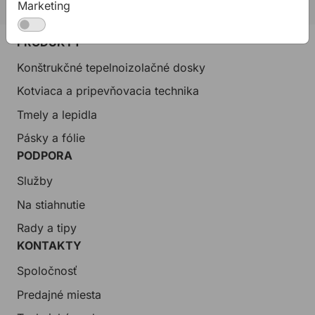
Marketing
PRODUKTY
Konštrukčné tepelnoizolačné dosky
Kotviaca a pripevňovacia technika
Tmely a lepidla
Pásky a fólie
PODPORA
Služby
Na stiahnutie
Rady a tipy
KONTAKTY
Spoločnosť
Predajné miesta