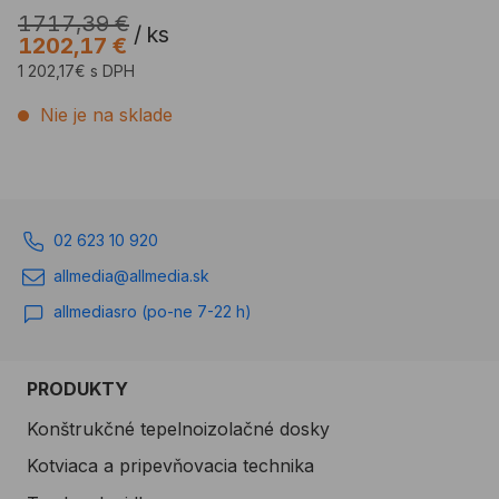
celého stavebného ...
1717,39 €
/
ks
1202,17 €
1 202,17€ s DPH
Nie je na sklade
02 623 10 920
allmedia@allmedia.sk
allmediasro (po-ne 7-22 h)
PRODUKTY
Konštrukčné tepelnoizolačné dosky
Kotviaca a pripevňovacia technika