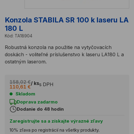
Konzola STABILA SR 100 k laseru LA
180 L
Kód:
TA18904
Robustná konzola na použitie na vytyčovacích
doskách - voliteľné príslušenstvo k laseru LA180 L a
ostatným laserom.
158,02 €
/ ks
s DPH
110,61 €
Skladom
Doprava zadarmo
Dodanie do 48 hodín
Zaregistrujte sa a získajte výrazné zľavy
10% zľava po registrácií na všetky produkty.