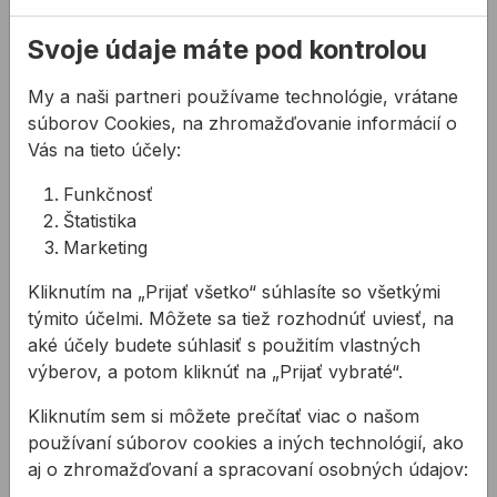
pri zameriavaní priečok
konštrukcie potrubia - meranie smerovania
Svoje údaje máte pod kontrolou
potrubia v stavebnom výkope
My a naši partneri používame technológie, vrátane
súborov Cookies, na zhromažďovanie informácií o
Súvisiace články
Vás na tieto účely:
Funkčnosť
Štatistika
Marketing
Kliknutím na „Prijať všetko“ súhlasíte so všetkými
týmito účelmi. Môžete sa tiež rozhodnúť uviesť, na
Uchytenie meracej
Rotačné lasery
aké účely budete súhlasiť s použitím vlastných
techniky
výberov, a potom kliknúť na „Prijať vybraté“.
Ako zmerať rovinu na
Potrebujete uchytiť
milimeter presne ? V tejto
Kliknutím sem si môžete prečítať viac o našom
meraciu techniku ?
časti sa budeme s
používaní súborov cookies a iných technológií, ako
Poradíme Vám.
Richardom venovať
aj o zhromažďovaní a spracovaní osobných údajov:
rotačným laserom a ich