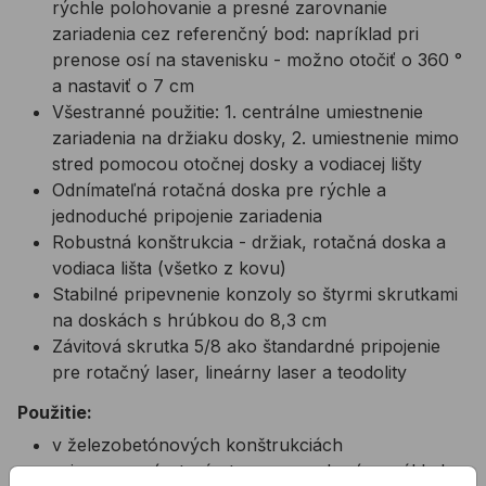
rýchle polohovanie a presné zarovnanie
zariadenia cez referenčný bod: napríklad pri
prenose osí na stavenisku - možno otočiť o 360 °
a nastaviť o 7 cm
Všestranné použitie: 1. centrálne umiestnenie
zariadenia na držiaku dosky, 2. umiestnenie mimo
stred pomocou otočnej dosky a vodiacej lišty
Odnímateľná rotačná doska pre rýchle a
jednoduché pripojenie zariadenia
Robustná konštrukcia - držiak, rotačná doska a
vodiaca lišta (všetko z kovu)
Stabilné pripevnenie konzoly so štyrmi skrutkami
na doskách s hrúbkou do 8,3 cm
Závitová skrutka 5/8 ako štandardné pripojenie
pre rotačný laser, lineárny laser a teodolity
Použitie:
v železobetónových konštrukciách
pri murovaní a tesárstve - prevod osí na základy