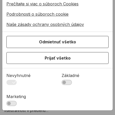
maximálne presnému
Prečítajte si viac o súboroch Cookies
meraniu.
Podrobnosti o súboroch cookie
Súvisiace produkty
Multipriamkový laser STABILA LA 180 L
Naše zásady ochrany osobných údajov
Odmietnuť všetko
Prijať všetko
Nevyhnutné
Základné
Multipriamkový laser
STABILA LA 180 L
Marketing
Multipriamkový laser STABILA
LA 180 L poskytuje optimálnu
všestrannosť v priebehu