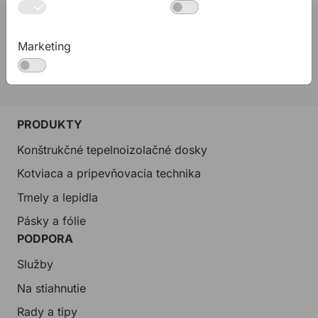
02 623 10 920
Marketing
allmedia@allmedia.sk
allmediasro (po-ne 7-22 h)
PRODUKTY
Konštrukčné tepelnoizolačné dosky
Kotviaca a pripevňovacia technika
Tmely a lepidla
Pásky a fólie
PODPORA
Služby
Na stiahnutie
Rady a tipy