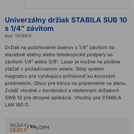
Univerzálny držiak STABILA SUB 10
s 1/4” závitom
Kód:
TA19815
Držiak na polohovanie laserov s 1/4” závitom na
stavebné statívy alebo teleskopické podpery so
závitom 1/4” alebo 5/8”. Laser je možné na plošine
otáčať v požadovanom smere. Silný systém
magnetov pre vynikajúcu priľnavosť ku kovovým
predmetom. Otvor pre klince na pripevnenie na stenu.
Zvlášť vhodné v kombinácii s nástenným držiakom
SWB 10 pre stropné aplikácie. Vhodný pre STABILA
LAR 160 G
39,24 €
/ ks
s DPH
19,62 €