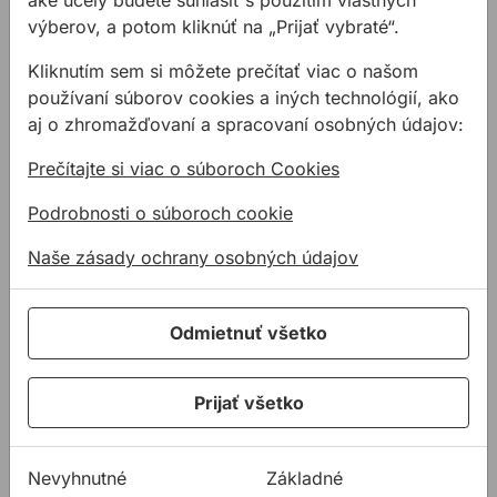
výberov, a potom kliknúť na „Prijať vybraté“.
Kliknutím sem si môžete prečítať viac o našom
používaní súborov cookies a iných technológií, ako
aj o zhromažďovaní a spracovaní osobných údajov:
Rotačný laser
Prečítajte si viac o súboroch Cookies
STABILA LAR 160 G 4-
dielny SET
Podrobnosti o súboroch cookie
Rotačný laser STABILA
Naše zásady ochrany osobných údajov
LAR160G.
Odmietnuť všetko
795,49 €
/
ks
795,49€ s DPH
Prijať všetko
Na sklade
Nevyhnutné
Základné