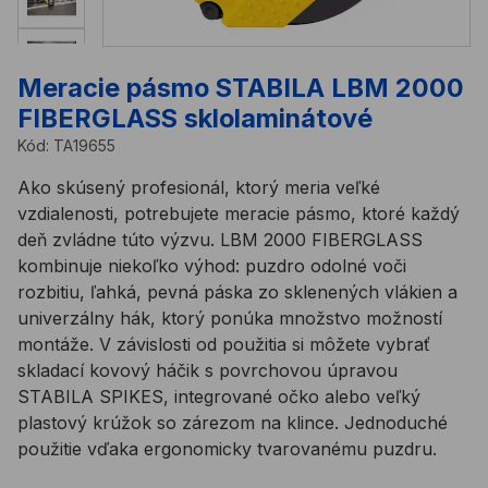
Meracie pásmo STABILA LBM 2000
FIBERGLASS sklolaminátové
Kód:
TA19655
Ako skúsený profesionál, ktorý meria veľké
vzdialenosti, potrebujete meracie pásmo, ktoré každý
deň zvládne túto výzvu. LBM 2000 FIBERGLASS
kombinuje niekoľko výhod: puzdro odolné voči
rozbitiu, ľahká, pevná páska zo sklenených vlákien a
univerzálny hák, ktorý ponúka množstvo možností
montáže. V závislosti od použitia si môžete vybrať
skladací kovový háčik s povrchovou úpravou
STABILA SPIKES, integrované očko alebo veľký
plastový krúžok so zárezom na klince. Jednoduché
použitie vďaka ergonomicky tvarovanému puzdru.