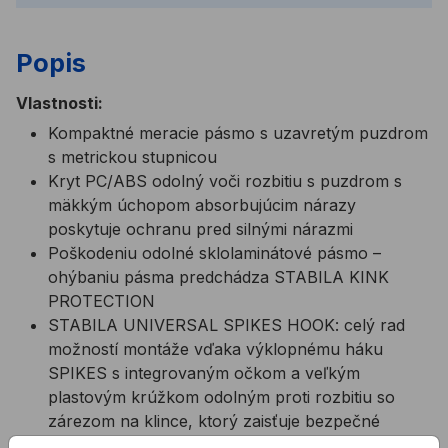
Popis
Vlastnosti:
Kompaktné meracie pásmo s uzavretým puzdrom
s metrickou stupnicou
Kryt PC/ABS odolný voči rozbitiu s puzdrom s
mäkkým úchopom absorbujúcim nárazy
poskytuje ochranu pred silnými nárazmi
Poškodeniu odolné sklolaminátové pásmo –
ohýbaniu pásma predchádza STABILA KINK
PROTECTION
STABILA UNIVERSAL SPIKES HOOK: celý rad
možností montáže vďaka výklopnému háku
SPIKES s integrovaným očkom a veľkým
plastovým krúžkom odolným proti rozbitiu so
zárezom na klince, ktorý zaisťuje bezpečné
držanie pri ťahaní pásma