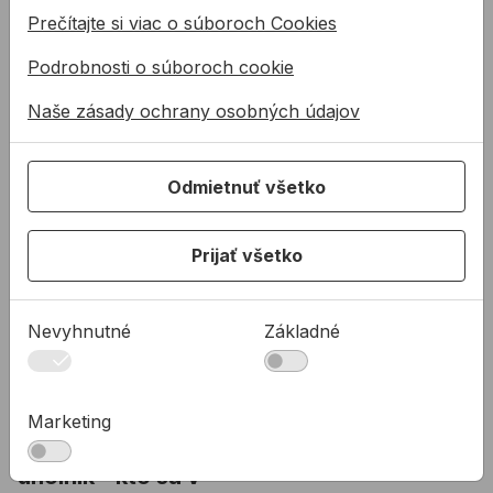
Technické parametre:
Prečítajte si viac o súboroch Cookies
Typ pásma: jednostranné
Podrobnosti o súboroch cookie
Mierka: cm
Šírka pásma: 13mm
Naše zásady ochrany osobných údajov
Začiatok merania W (od lícovacej hrany)
Trieda presnosti EC: Trieda III
Háčik: univerzálny
Odmietnuť všetko
Prijať všetko
Súvisiace články
Nevyhnutné
Základné
Marketing
Cólštok, pásmo,
uholník - kto sa v