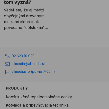
tom vyzná?
Vedeli ste, že aj medzi
obyčajnými drevenými
metrami alebo inak
povedané "cólštokmi"
môžu byť rozdiely?
02 623 10 920
allmedia@allmedia.sk
allmediasro (po-ne 7-22 h)
PRODUKTY
Konštrukčné tepelnoizolačné dosky
Kotviaca a pripevňovacia technika