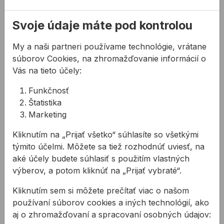
Povlak STABILA SPIKES pomáha predchádzať
pošmyknutiu aj na hladkých povrchoch a pri
Svoje údaje máte pod kontrolou
meraní na väčšie vzdialenosti
Očko integrované v háku znamená, že upevnenie
My a naši partneri používame technológie, vrátane
možno rýchlo uvoľniť
súborov Cookies, na zhromažďovanie informácií o
Ergonomicky tvarované puzdro pre jednoduché
Vás na tieto účely:
použitie
Funkčnosť
Šikovný plastový krúžok: jednoduché pridanie k
Štatistika
nameraným dĺžkam – 2 cm medzi nulovým bodom
Marketing
a zárezom klinca, 5 cm medzi nulovým bodom a
začiatkom krúžku
Kliknutím na „Prijať všetko“ súhlasíte so všetkými
Nulový bod je na začiatku spony pásky
týmito účelmi. Môžete sa tiež rozhodnúť uviesť, na
aké účely budete súhlasiť s použitím vlastných
Použitie:
výberov, a potom kliknúť na „Prijať vybraté“.
Dlhé meracie pásma sú nepostrádateľnými
meracími nástrojmi na každodenné použitie – pre
Kliknutím sem si môžete prečítať viac o našom
všetkých profesionálov, ktorí potrebujú merať na
používaní súborov cookies a iných technológií, ako
veľké a ešte väčšie vzdialenosti
aj o zhromažďovaní a spracovaní osobných údajov: